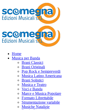
Home
Musica per Banda
Brani Classici
Brani Originali
Pop Rock e Sempreverdi
Musica Latino Americana
Brani Solistici
Musica e Teatro
Voci e Banda
Marce e Musica Popolare
Formato Librettabile
Strumentazione variabile
Musiche Natalizie