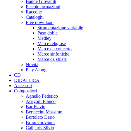
Bande Giovanili
Piccole formazioni
Raccolte
Cataloghi
Free download
Strumentazione variabile
Paso doble
Medley
Marce religiose
Marce da concerto
Marce sinfoniche
Marce da sfilata
Novità
Play Along
CD
DIDATTICA
Accessori
Compositori
Agnello Federico
Arrigoni Franco
Bar Flavio
Bertaccini Massimo
Bortolato Dario
Bruni Giovanni
Caligaris Silvio