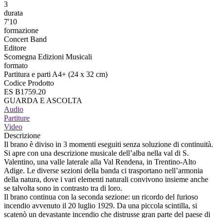
3
durata
7'10
formazione
Concert Band
Editore
Scomegna Edizioni Musicali
formato
Partitura e parti A4+ (24 x 32 cm)
Codice Prodotto
ES B1759.20
GUARDA E ASCOLTA
Audio
Partiture
Video
Descrizione
Il brano è diviso in 3 momenti eseguiti senza soluzione di continuità.
Si apre con una descrizione musicale dell’alba nella val di S.
Valentino, una valle laterale alla Val Rendena, in Trentino-Alto
Adige. Le diverse sezioni della banda ci trasportano nell’armonia
della natura, dove i vari elementi naturali convivono insieme anche
se talvolta sono in contrasto tra di loro.
Il brano continua con la seconda sezione: un ricordo del furioso
incendio avvenuto il 20 luglio 1929. Da una piccola scintilla, si
scatenò un devastante incendio che distrusse gran parte del paese di