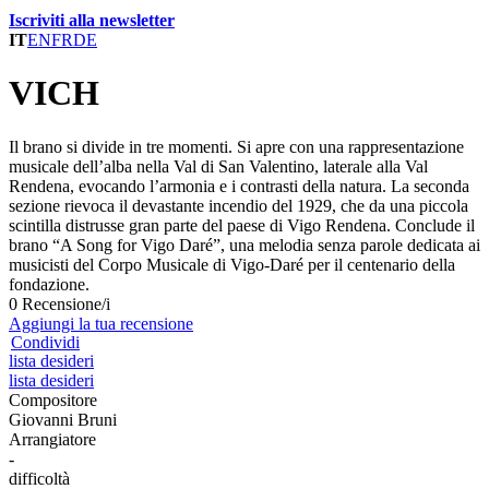
Iscriviti alla newsletter
IT
EN
FR
DE
VICH
Il brano si divide in tre momenti. Si apre con una rappresentazione
musicale dell’alba nella Val di San Valentino, laterale alla Val
Rendena, evocando l’armonia e i contrasti della natura. La seconda
sezione rievoca il devastante incendio del 1929, che da una piccola
scintilla distrusse gran parte del paese di Vigo Rendena. Conclude il
brano “A Song for Vigo Daré”, una melodia senza parole dedicata ai
musicisti del Corpo Musicale di Vigo-Daré per il centenario della
fondazione.
0 Recensione/i
Aggiungi la tua recensione
Condividi
lista desideri
lista desideri
Compositore
Giovanni Bruni
Arrangiatore
-
difficoltà