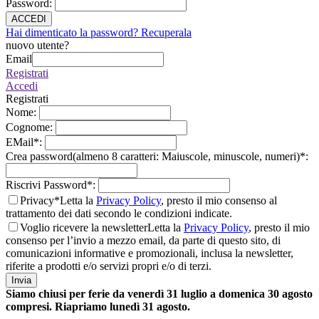
Password
:
ACCEDI
Hai dimenticato la password? Recuperala
nuovo utente?
Email
Registrati
Accedi
Registrati
Nome
:
Cognome
:
EMail
*
:
Crea password(almeno 8 caratteri: Maiuscole, minuscole, numeri)
*
:
Riscrivi Password
*
:
Privacy*
Letta la
Privacy Policy
, presto il mio consenso al
trattamento dei dati secondo le condizioni indicate.
Voglio ricevere la newsletter
Letta la
Privacy Policy
, presto il mio
consenso per l’invio a mezzo email, da parte di questo sito, di
comunicazioni informative e promozionali, inclusa la newsletter,
riferite a prodotti e/o servizi propri e/o di terzi.
Invia
Siamo chiusi per ferie da venerdì 31 luglio a domenica 30 agosto
compresi. Riapriamo lunedì 31 agosto.