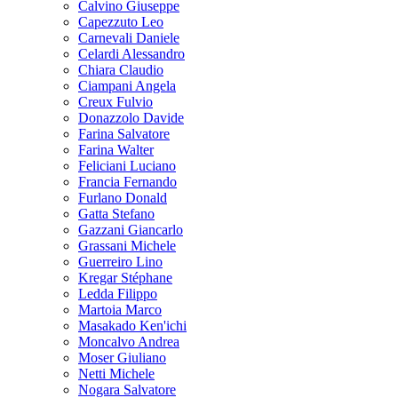
Calvino Giuseppe
Capezzuto Leo
Carnevali Daniele
Celardi Alessandro
Chiara Claudio
Ciampani Angela
Creux Fulvio
Donazzolo Davide
Farina Salvatore
Farina Walter
Feliciani Luciano
Francia Fernando
Furlano Donald
Gatta Stefano
Gazzani Giancarlo
Grassani Michele
Guerreiro Lino
Kregar Stéphane
Ledda Filippo
Martoia Marco
Masakado Ken'ichi
Moncalvo Andrea
Moser Giuliano
Netti Michele
Nogara Salvatore