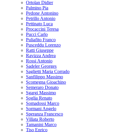
Ortolan Didier
Palmino Pia
Pedone Antonino
Petrillo Antonio
Pettinato Luca
Procaccini Teresa
Pucci Carlo
Puliafito Franco
Pusceddu Lorenzo
Ratti Giuseppe
Ravizza Andrea
Rossi Antonio
Sadeler Georges
Saglietti Maria Corrado
Sanfilippo Massimo
Scomegna Gioachino
Semeraro Donato
Sgargi Massimo
Soglia Renato
Somadossi Marco
Sormani Angelo
Speranza Francesco
Villata Roberto
Tamanini Marco
Tiso Enrico