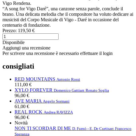
Vigo Rendena.
“A song for Vigo Daré”, una canzone senza parole, conclude il
brano. Una delicata melodia che il compositore ha voluto dedicare ai
musicisti del Corpo Musicale di Vigo - Daré in occasione del
centenario di fondazione.
Prezzo:
119,50 €
Disponibile
Aggiungi una recensione
Per scrivere una recensione è necessario effettuare il login
consigliati
RED MOUNTAINS
Antonio Rossi
111,00 €
XYLO FOREVER
Domenico Gatti
arr. Renato Soglia
96,00 €
AVE MARIA
Angelo Sormani
61,00 €
REAL ROCK
Andrea RAVIZZA
96,00 €
Novità
NON TI SCORDAR DI ME
D. Furnò - E. De Curtis
arr. Francesco
Speranza