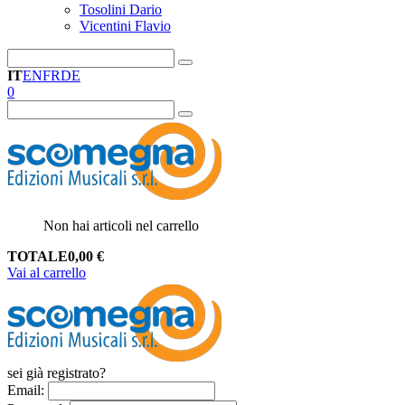
Tosolini Dario
Vicentini Flavio
IT
EN
FR
DE
0
Non hai articoli nel carrello
TOTALE
0,00
€
Vai al carrello
sei già registrato?
Email
: