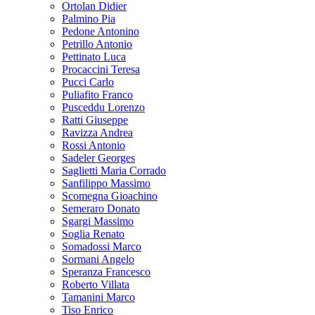
Ortolan Didier
Palmino Pia
Pedone Antonino
Petrillo Antonio
Pettinato Luca
Procaccini Teresa
Pucci Carlo
Puliafito Franco
Pusceddu Lorenzo
Ratti Giuseppe
Ravizza Andrea
Rossi Antonio
Sadeler Georges
Saglietti Maria Corrado
Sanfilippo Massimo
Scomegna Gioachino
Semeraro Donato
Sgargi Massimo
Soglia Renato
Somadossi Marco
Sormani Angelo
Speranza Francesco
Roberto Villata
Tamanini Marco
Tiso Enrico