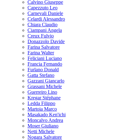
Calvino Giuseppe
Capezzuto Leo
Carnevali Daniele
Celardi Alessandro
Chiara Claudio
Ciampani Angela
Creux Fulvio
Donazzolo Davide
Farina Salvatore
Farina Walter
Feliciani Luciano
Francia Fernando
Furlano Donald
Gatta Stefano
Gazzani Giancarlo
Grassani Michele
Guerreiro Lino
Kregar Stéphane
Ledda Filippo
Martoia Marco
Masakado Ken'ichi
Moncalvo Andrea
Moser Giuliano
Netti Michele
Nogara Salvatore