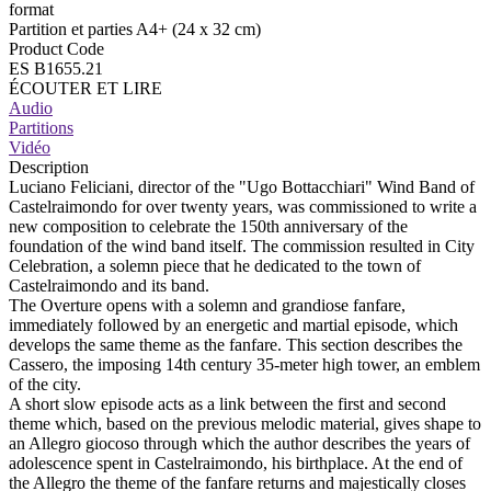
format
Partition et parties A4+ (24 x 32 cm)
Product Code
ES B1655.21
ÉCOUTER ET LIRE
Audio
Partitions
Vidéo
Description
Luciano Feliciani, director of the "Ugo Bottacchiari" Wind Band of
Castelraimondo for over twenty years, was commissioned to write a
new composition to celebrate the 150th anniversary of the
foundation of the wind band itself. The commission resulted in City
Celebration, a solemn piece that he dedicated to the town of
Castelraimondo and its band.
The Overture opens with a solemn and grandiose fanfare,
immediately followed by an energetic and martial episode, which
develops the same theme as the fanfare. This section describes the
Cassero, the imposing 14th century 35-meter high tower, an emblem
of the city.
A short slow episode acts as a link between the first and second
theme which, based on the previous melodic material, gives shape to
an Allegro giocoso through which the author describes the years of
adolescence spent in Castelraimondo, his birthplace. At the end of
the Allegro the theme of the fanfare returns and majestically closes