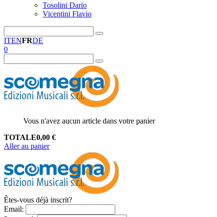
Tosolini Dario
Vicentini Flavio
IT
EN
FR
DE
0
Vous n'avez aucun article dans votre panier
TOTALE
0,00
€
Aller au panier
Êtes-vous déjà inscrit?
Email
: