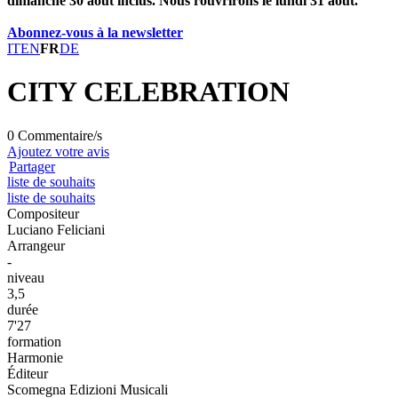
dimanche 30 août inclus. Nous rouvrirons le lundi 31 août.
Abonnez-vous à la newsletter
IT
EN
FR
DE
CITY CELEBRATION
0 Commentaire/s
Ajoutez votre avis
Partager
liste de souhaits
liste de souhaits
Compositeur
Luciano Feliciani
Arrangeur
-
niveau
3,5
durée
7'27
formation
Harmonie
Éditeur
Scomegna Edizioni Musicali