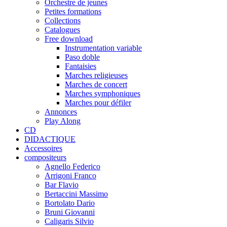
Orchestre de jeunes
Petites formations
Collections
Catalogues
Free download
Instrumentation variable
Paso doble
Fantaisies
Marches religieuses
Marches de concert
Marches symphoniques
Marches pour défiler
Annonces
Play Along
CD
DIDACTIQUE
Accessoires
compositeurs
Agnello Federico
Arrigoni Franco
Bar Flavio
Bertaccini Massimo
Bortolato Dario
Bruni Giovanni
Caligaris Silvio