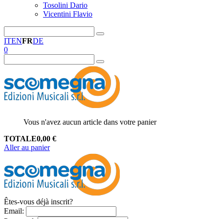
Tosolini Dario
Vicentini Flavio
IT
EN
FR
DE
0
Vous n'avez aucun article dans votre panier
TOTALE
0,00
€
Aller au panier
Êtes-vous déjà inscrit?
Email
: