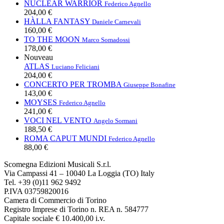
NUCLEAR WARRIOR
Federico Agnello
204,00 €
HÀLLA FANTASY
Daniele Carnevali
160,00 €
TO THE MOON
Marco Somadossi
178,00 €
Nouveau
ATLAS
Luciano Feliciani
204,00 €
CONCERTO PER TROMBA
Giuseppe Bonafine
143,00 €
MOYSES
Federico Agnello
241,00 €
VOCI NEL VENTO
Angelo Sormani
188,50 €
ROMA CAPUT MUNDI
Federico Agnello
88,00 €
Scomegna Edizioni Musicali S.r.l.
Via Campassi 41 – 10040 La Loggia (TO) Italy
Tel. +39 (0)11 962 9492
P.IVA 03759820016
Camera di Commercio di Torino
Registro Imprese di Torino n. REA n. 584777
Capitale sociale € 10.400,00 i.v.