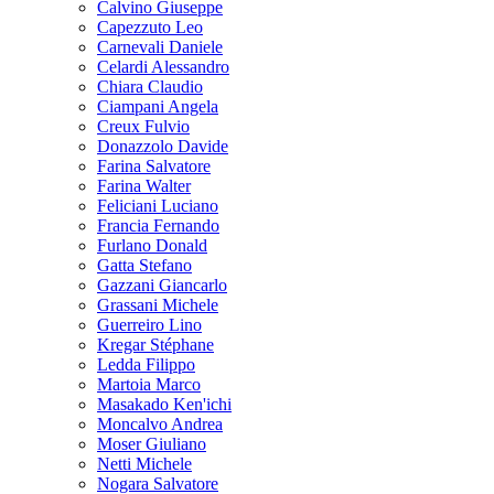
Calvino Giuseppe
Capezzuto Leo
Carnevali Daniele
Celardi Alessandro
Chiara Claudio
Ciampani Angela
Creux Fulvio
Donazzolo Davide
Farina Salvatore
Farina Walter
Feliciani Luciano
Francia Fernando
Furlano Donald
Gatta Stefano
Gazzani Giancarlo
Grassani Michele
Guerreiro Lino
Kregar Stéphane
Ledda Filippo
Martoia Marco
Masakado Ken'ichi
Moncalvo Andrea
Moser Giuliano
Netti Michele
Nogara Salvatore