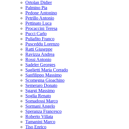
Ortolan Didier
Palmino Pia
Pedone Antonino
Petrillo Antonio
Pettinato Luca
Procaccini Teresa
Pucci Carlo
Puliafito Franco
Pusceddu Lorenzo
Ratti Giuseppe
Ravizza Andrea
Rossi Antonio
Sadeler Georges
Saglietti Maria Corrado
Sanfilippo Massimo
Scomegna Gioachino
Semeraro Donato
Sgargi Massimo
Soglia Renato
Somadossi Marco
Sormani Angelo
Speranza Francesco
Roberto Villata
Tamanini Marco
Tiso Enrico