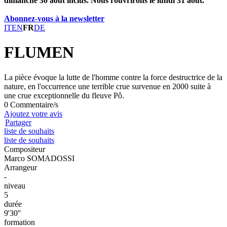
dimanche 30 août inclus. Nous rouvrirons le lundi 31 août.
Abonnez-vous à la newsletter
IT
EN
FR
DE
FLUMEN
La pièce évoque la lutte de l'homme contre la force destructrice de la
nature, en l'occurrence une terrible crue survenue en 2000 suite à
une crue exceptionnelle du fleuve Pô.
0 Commentaire/s
Ajoutez votre avis
Partager
liste de souhaits
liste de souhaits
Compositeur
Marco SOMADOSSI
Arrangeur
-
niveau
5
durée
9'30''
formation