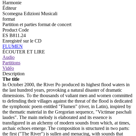
Harmonie
Éditeur
Scomegna Edizioni Musicali
format
Partition et parties format de concert
Product Code
ES B811.24
Enregistré sur le CD
FLUMEN
ÉCOUTER ET LIRE
Audio
Partitions
Vidéo
Description
The title
In October 2000, the River Po produced its highest flood waters in
the last hundred years, provoking a natural disaster of dramatic
dimensions. To the thousands of valiant men and women committed
to defending their villages against the threat of the flood is dedicated
the symphonic poem entitled "Flumen" (river, in Latin), inspired by
the thematic material in the Gregorian sequence, "Victimae paschali
laudes". The main melody is elaborated and its essence is
transfigured in an alchemy of modern sounds from which, at times,
archaic echoes emerge. The composition is structured in two parts:
the first ("The River") is sullen and menacing, with sounds that