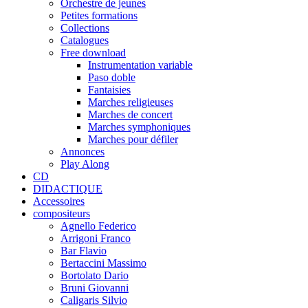
Orchestre de jeunes
Petites formations
Collections
Catalogues
Free download
Instrumentation variable
Paso doble
Fantaisies
Marches religieuses
Marches de concert
Marches symphoniques
Marches pour défiler
Annonces
Play Along
CD
DIDACTIQUE
Accessoires
compositeurs
Agnello Federico
Arrigoni Franco
Bar Flavio
Bertaccini Massimo
Bortolato Dario
Bruni Giovanni
Caligaris Silvio