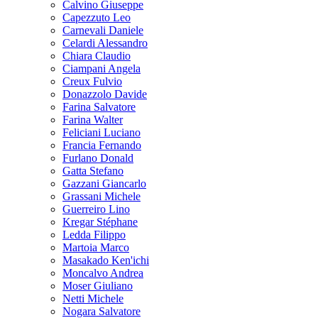
Calvino Giuseppe
Capezzuto Leo
Carnevali Daniele
Celardi Alessandro
Chiara Claudio
Ciampani Angela
Creux Fulvio
Donazzolo Davide
Farina Salvatore
Farina Walter
Feliciani Luciano
Francia Fernando
Furlano Donald
Gatta Stefano
Gazzani Giancarlo
Grassani Michele
Guerreiro Lino
Kregar Stéphane
Ledda Filippo
Martoia Marco
Masakado Ken'ichi
Moncalvo Andrea
Moser Giuliano
Netti Michele
Nogara Salvatore