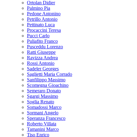
Ortolan Didier
Palmino Pia
Pedone Antonino
Petrillo Antonio
Pettinato Luca
Procaccini Teresa
Pucci Carlo
Puliafito Franco
Pusceddu Lorenzo
Ratti Giuseppe
Ravizza Andrea
Rossi Antonio
Sadeler Georges
Saglietti Maria Corrado
Sanfilippo Massimo
Scomegna Gioachino
Semeraro Donato
Sgargi Massimo
Soglia Renato
Somadossi Marco
Sormani Angelo
Speranza Francesco
Roberto Villata
Tamanini Marco
Tiso Enrico