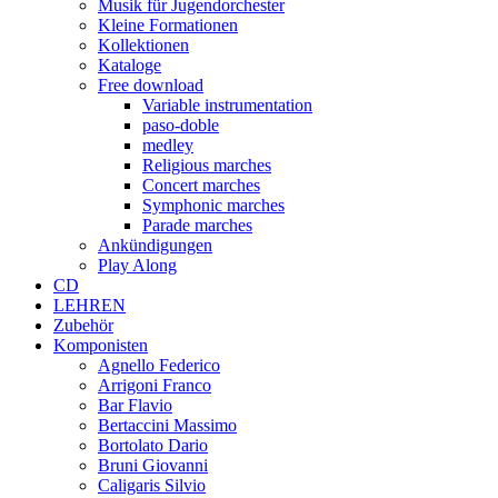
Musik für Jugendorchester
Kleine Formationen
Kollektionen
Kataloge
Free download
Variable instrumentation
paso-doble
medley
Religious marches
Concert marches
Symphonic marches
Parade marches
Ankündigungen
Play Along
CD
LEHREN
Zubehör
Komponisten
Agnello Federico
Arrigoni Franco
Bar Flavio
Bertaccini Massimo
Bortolato Dario
Bruni Giovanni
Caligaris Silvio