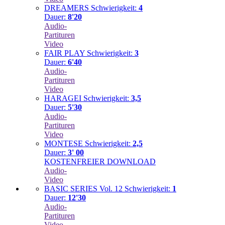
DREAMERS
Schwierigkeit:
4
Dauer:
8'20
Audio-
Partituren
Video
FAIR PLAY
Schwierigkeit:
3
Dauer:
6'40
Audio-
Partituren
Video
HARAGEI
Schwierigkeit:
3,5
Dauer:
5'30
Audio-
Partituren
Video
MONTESE
Schwierigkeit:
2,5
Dauer:
3' 00
KOSTENFREIER DOWNLOAD
Audio-
Video
BASIC SERIES Vol. 12
Schwierigkeit:
1
Dauer:
12'30
Audio-
Partituren
Video