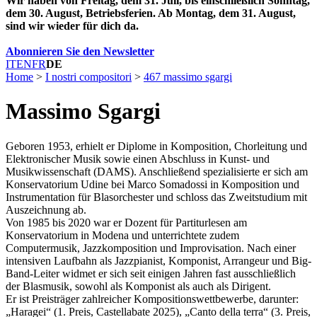
Wir haben von Freitag, dem 31. Juli, bis einschließlich Sonntag,
dem 30. August, Betriebsferien. Ab Montag, dem 31. August,
sind wir wieder für dich da.
Abonnieren Sie den Newsletter
IT
EN
FR
DE
Home
>
I nostri compositori
>
467 massimo sgargi
Massimo Sgargi
Geboren 1953, erhielt er Diplome in Komposition, Chorleitung und
Elektronischer Musik sowie einen Abschluss in Kunst- und
Musikwissenschaft (DAMS). Anschließend spezialisierte er sich am
Konservatorium Udine bei Marco Somadossi in Komposition und
Instrumentation für Blasorchester und schloss das Zweitstudium mit
Auszeichnung ab.
Von 1985 bis 2020 war er Dozent für Partiturlesen am
Konservatorium in Modena und unterrichtete zudem
Computermusik, Jazzkomposition und Improvisation. Nach einer
intensiven Laufbahn als Jazzpianist, Komponist, Arrangeur und Big-
Band-Leiter widmet er sich seit einigen Jahren fast ausschließlich
der Blasmusik, sowohl als Komponist als auch als Dirigent.
Er ist Preisträger zahlreicher Kompositionswettbewerbe, darunter:
„Haragei“ (1. Preis, Castellabate 2025), „Canto della terra“ (3. Preis,