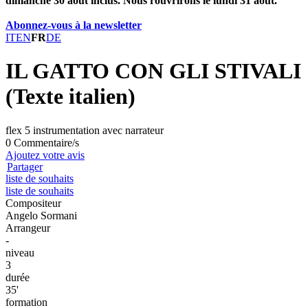
dimanche 30 août inclus. Nous rouvrirons le lundi 31 août.
Abonnez-vous à la newsletter
IT
EN
FR
DE
IL GATTO CON GLI STIVALI
(Texte italien)
flex 5 instrumentation avec narrateur
0 Commentaire/s
Ajoutez votre avis
Partager
liste de souhaits
liste de souhaits
Compositeur
Angelo Sormani
Arrangeur
-
niveau
3
durée
35'
formation