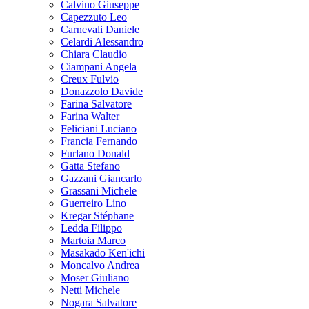
Calvino Giuseppe
Capezzuto Leo
Carnevali Daniele
Celardi Alessandro
Chiara Claudio
Ciampani Angela
Creux Fulvio
Donazzolo Davide
Farina Salvatore
Farina Walter
Feliciani Luciano
Francia Fernando
Furlano Donald
Gatta Stefano
Gazzani Giancarlo
Grassani Michele
Guerreiro Lino
Kregar Stéphane
Ledda Filippo
Martoia Marco
Masakado Ken'ichi
Moncalvo Andrea
Moser Giuliano
Netti Michele
Nogara Salvatore