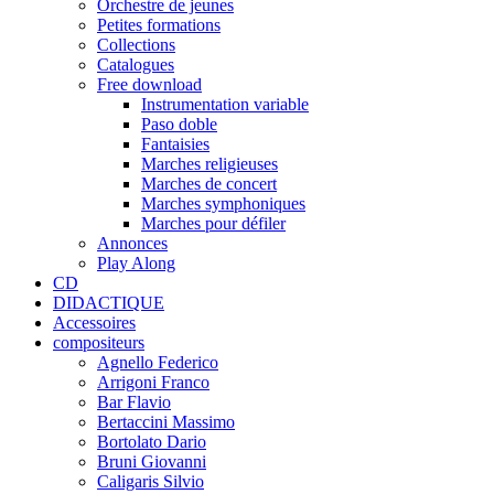
Orchestre de jeunes
Petites formations
Collections
Catalogues
Free download
Instrumentation variable
Paso doble
Fantaisies
Marches religieuses
Marches de concert
Marches symphoniques
Marches pour défiler
Annonces
Play Along
CD
DIDACTIQUE
Accessoires
compositeurs
Agnello Federico
Arrigoni Franco
Bar Flavio
Bertaccini Massimo
Bortolato Dario
Bruni Giovanni
Caligaris Silvio