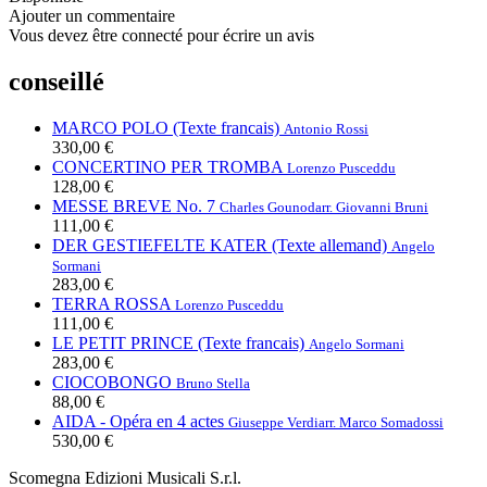
Ajouter un commentaire
Vous devez être connecté pour écrire un avis
conseillé
MARCO POLO (Texte francais)
Antonio Rossi
330,00 €
CONCERTINO PER TROMBA
Lorenzo Pusceddu
128,00 €
MESSE BREVE No. 7
Charles Gounod
arr. Giovanni Bruni
111,00 €
DER GESTIEFELTE KATER (Texte allemand)
Angelo
Sormani
283,00 €
TERRA ROSSA
Lorenzo Pusceddu
111,00 €
LE PETIT PRINCE (Texte francais)
Angelo Sormani
283,00 €
CIOCOBONGO
Bruno Stella
88,00 €
AIDA - Opéra en 4 actes
Giuseppe Verdi
arr. Marco Somadossi
530,00 €
Scomegna Edizioni Musicali S.r.l.