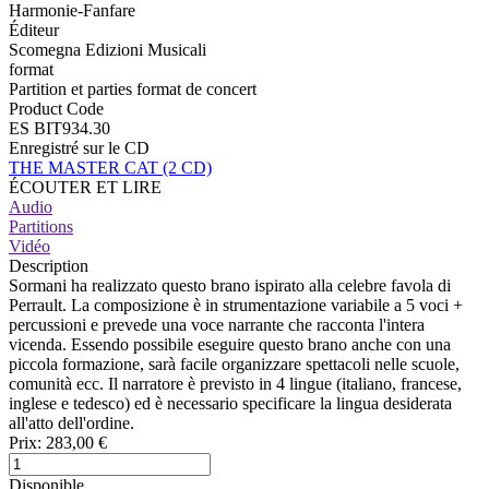
Harmonie-Fanfare
Éditeur
Scomegna Edizioni Musicali
format
Partition et parties format de concert
Product Code
ES BIT934.30
Enregistré sur le CD
THE MASTER CAT (2 CD)
ÉCOUTER ET LIRE
Audio
Partitions
Vidéo
Description
Sormani ha realizzato questo brano ispirato alla celebre favola di
Perrault. La composizione è in strumentazione variabile a 5 voci +
percussioni e prevede una voce narrante che racconta l'intera
vicenda. Essendo possibile eseguire questo brano anche con una
piccola formazione, sarà facile organizzare spettacoli nelle scuole,
comunità ecc. Il narratore è previsto in 4 lingue (italiano, francese,
inglese e tedesco) ed è necessario specificare la lingua desiderata
all'atto dell'ordine.
Prix:
283,00 €
Disponible