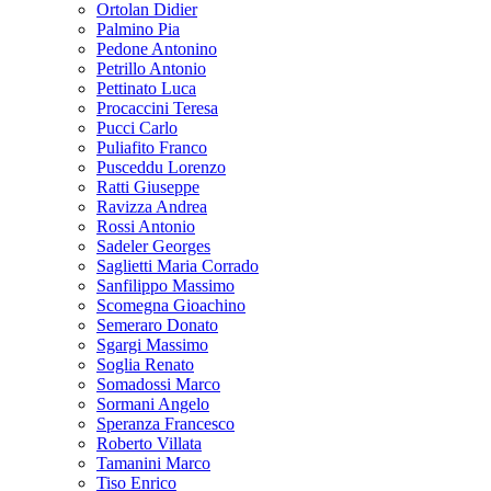
Ortolan Didier
Palmino Pia
Pedone Antonino
Petrillo Antonio
Pettinato Luca
Procaccini Teresa
Pucci Carlo
Puliafito Franco
Pusceddu Lorenzo
Ratti Giuseppe
Ravizza Andrea
Rossi Antonio
Sadeler Georges
Saglietti Maria Corrado
Sanfilippo Massimo
Scomegna Gioachino
Semeraro Donato
Sgargi Massimo
Soglia Renato
Somadossi Marco
Sormani Angelo
Speranza Francesco
Roberto Villata
Tamanini Marco
Tiso Enrico