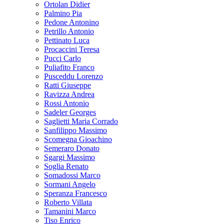
Ortolan Didier
Palmino Pia
Pedone Antonino
Petrillo Antonio
Pettinato Luca
Procaccini Teresa
Pucci Carlo
Puliafito Franco
Pusceddu Lorenzo
Ratti Giuseppe
Ravizza Andrea
Rossi Antonio
Sadeler Georges
Saglietti Maria Corrado
Sanfilippo Massimo
Scomegna Gioachino
Semeraro Donato
Sgargi Massimo
Soglia Renato
Somadossi Marco
Sormani Angelo
Speranza Francesco
Roberto Villata
Tamanini Marco
Tiso Enrico