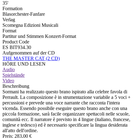
35'
Formation
Blasorchester-Fanfare
Verlag
Scomegna Edizioni Musicali
Format
Partitur und Stimmen Konzert-Format
Product Code
ES BIT934.30
Aufgenommen auf der CD
THE MASTER CAT (2 CD)
HÖRE UND LESEN
Audio
Spielstände
Video
Beschreibung
Sormani ha realizzato questo brano ispirato alla celebre favola di
Perrault. La composizione è in strumentazione variabile a 5 voci +
percussioni e prevede una voce narrante che racconta l'intera
vicenda. Essendo possibile eseguire questo brano anche con una
piccola formazione, sarà facile organizzare spettacoli nelle scuole,
comunità ecc. Il narratore è previsto in 4 lingue (italiano, francese,
inglese e tedesco) ed è necessario specificare la lingua desiderata
all'atto dell'ordine.
Preis:
283,00 €