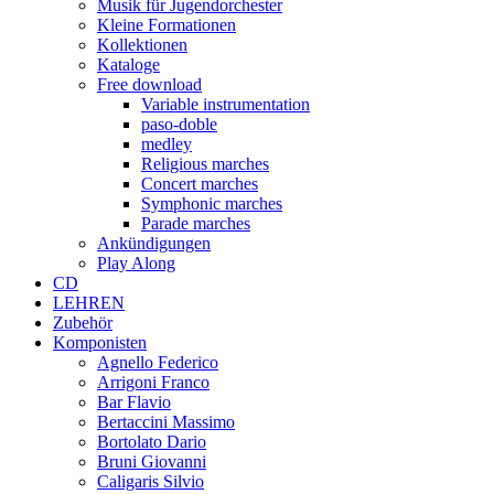
Musik für Jugendorchester
Kleine Formationen
Kollektionen
Kataloge
Free download
Variable instrumentation
paso-doble
medley
Religious marches
Concert marches
Symphonic marches
Parade marches
Ankündigungen
Play Along
CD
LEHREN
Zubehör
Komponisten
Agnello Federico
Arrigoni Franco
Bar Flavio
Bertaccini Massimo
Bortolato Dario
Bruni Giovanni
Caligaris Silvio