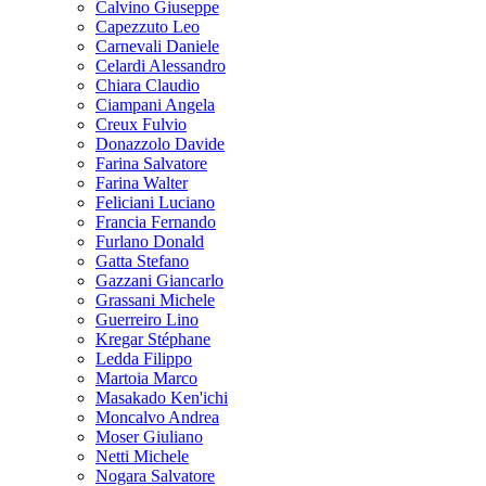
Calvino Giuseppe
Capezzuto Leo
Carnevali Daniele
Celardi Alessandro
Chiara Claudio
Ciampani Angela
Creux Fulvio
Donazzolo Davide
Farina Salvatore
Farina Walter
Feliciani Luciano
Francia Fernando
Furlano Donald
Gatta Stefano
Gazzani Giancarlo
Grassani Michele
Guerreiro Lino
Kregar Stéphane
Ledda Filippo
Martoia Marco
Masakado Ken'ichi
Moncalvo Andrea
Moser Giuliano
Netti Michele
Nogara Salvatore