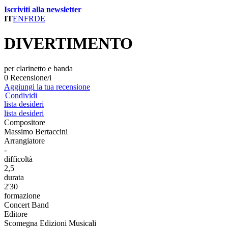
Iscriviti alla newsletter
IT
EN
FR
DE
DIVERTIMENTO
per clarinetto e banda
0 Recensione/i
Aggiungi la tua recensione
Condividi
lista desideri
lista desideri
Compositore
Massimo Bertaccini
Arrangiatore
-
difficoltà
2,5
durata
2'30
formazione
Concert Band
Editore
Scomegna Edizioni Musicali