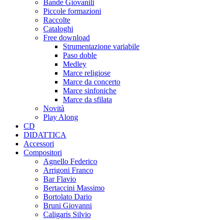
Bande Giovanili
Piccole formazioni
Raccolte
Cataloghi
Free download
Strumentazione variabile
Paso doble
Medley
Marce religiose
Marce da concerto
Marce sinfoniche
Marce da sfilata
Novità
Play Along
CD
DIDATTICA
Accessori
Compositori
Agnello Federico
Arrigoni Franco
Bar Flavio
Bertaccini Massimo
Bortolato Dario
Bruni Giovanni
Caligaris Silvio