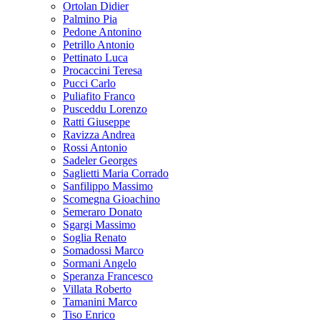
Ortolan Didier
Palmino Pia
Pedone Antonino
Petrillo Antonio
Pettinato Luca
Procaccini Teresa
Pucci Carlo
Puliafito Franco
Pusceddu Lorenzo
Ratti Giuseppe
Ravizza Andrea
Rossi Antonio
Sadeler Georges
Saglietti Maria Corrado
Sanfilippo Massimo
Scomegna Gioachino
Semeraro Donato
Sgargi Massimo
Soglia Renato
Somadossi Marco
Sormani Angelo
Speranza Francesco
Villata Roberto
Tamanini Marco
Tiso Enrico