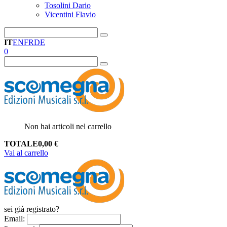
Tosolini Dario
Vicentini Flavio
IT
EN
FR
DE
0
Non hai articoli nel carrello
TOTALE
0,00
€
Vai al carrello
sei già registrato?
Email
: