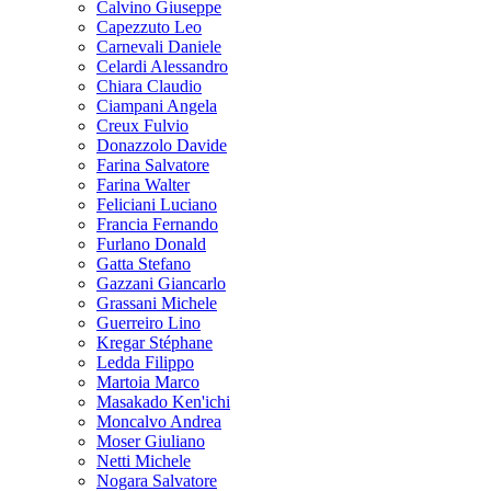
Calvino Giuseppe
Capezzuto Leo
Carnevali Daniele
Celardi Alessandro
Chiara Claudio
Ciampani Angela
Creux Fulvio
Donazzolo Davide
Farina Salvatore
Farina Walter
Feliciani Luciano
Francia Fernando
Furlano Donald
Gatta Stefano
Gazzani Giancarlo
Grassani Michele
Guerreiro Lino
Kregar Stéphane
Ledda Filippo
Martoia Marco
Masakado Ken'ichi
Moncalvo Andrea
Moser Giuliano
Netti Michele
Nogara Salvatore