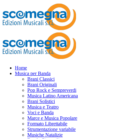
Home
Musica per Banda
Brani Classici
Brani Originali
Pop Rock e Sempreverdi
Musica Latino Americana
Brani Solistici
Musica e Teatro
Voci e Banda
Marce e Musica Popolare
Formato Librettabile
Strumentazione variabile
Musiche Natalizie