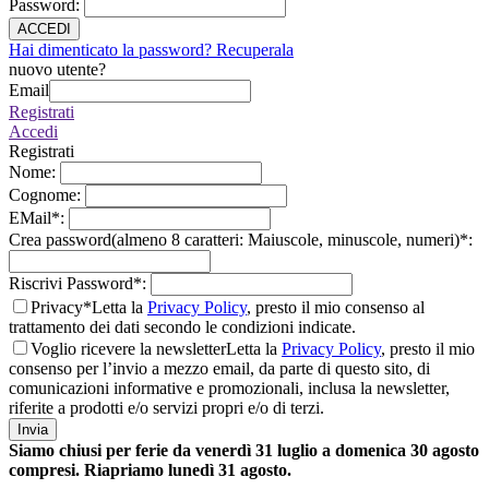
Password
:
ACCEDI
Hai dimenticato la password? Recuperala
nuovo utente?
Email
Registrati
Accedi
Registrati
Nome
:
Cognome
:
EMail
*
:
Crea password(almeno 8 caratteri: Maiuscole, minuscole, numeri)
*
:
Riscrivi Password
*
:
Privacy*
Letta la
Privacy Policy
, presto il mio consenso al
trattamento dei dati secondo le condizioni indicate.
Voglio ricevere la newsletter
Letta la
Privacy Policy
, presto il mio
consenso per l’invio a mezzo email, da parte di questo sito, di
comunicazioni informative e promozionali, inclusa la newsletter,
riferite a prodotti e/o servizi propri e/o di terzi.
Invia
Siamo chiusi per ferie da venerdì 31 luglio a domenica 30 agosto
compresi. Riapriamo lunedì 31 agosto.