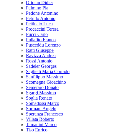
Ortolan Didier
Palmino Pia
Pedone Antonino
Petrillo Antonio
Pettinato Luca
Procaccini Teresa
Pucci Carlo
Puliafito Franco
Pusceddu Lorenzo
Ratti Giuseppe
Ravizza Andrea
Rossi Antonio
Sadeler Georges
Saglietti Maria Corrado
Sanfilippo Massimo
Scomegna Gioachino
Semeraro Donato
Sgargi Massimo
Soglia Renato
Somadossi Marco
Sormani Angelo
Speranza Francesco
Villata Roberto
Tamanini Marco
Tiso Enrico