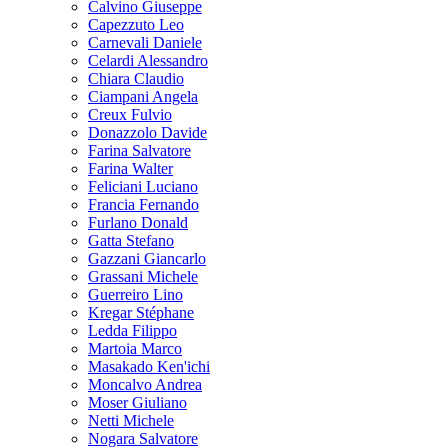
Calvino Giuseppe
Capezzuto Leo
Carnevali Daniele
Celardi Alessandro
Chiara Claudio
Ciampani Angela
Creux Fulvio
Donazzolo Davide
Farina Salvatore
Farina Walter
Feliciani Luciano
Francia Fernando
Furlano Donald
Gatta Stefano
Gazzani Giancarlo
Grassani Michele
Guerreiro Lino
Kregar Stéphane
Ledda Filippo
Martoia Marco
Masakado Ken'ichi
Moncalvo Andrea
Moser Giuliano
Netti Michele
Nogara Salvatore