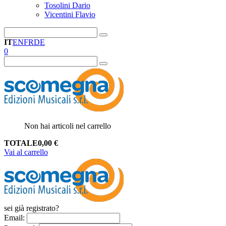
Tosolini Dario
Vicentini Flavio
IT
EN
FR
DE
0
Non hai articoli nel carrello
TOTALE
0,00
€
Vai al carrello
sei già registrato?
Email
: