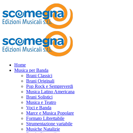
Home
Musica per Banda
Brani Classici
Brani Originali
Pop Rock e Sempreverdi
Musica Latino Americana
Brani Solistici
Musica e Teatro
Voci e Banda
Marce e Musica Popolare
Formato Librettabile
Strumentazione variabile
Musiche Natalizie