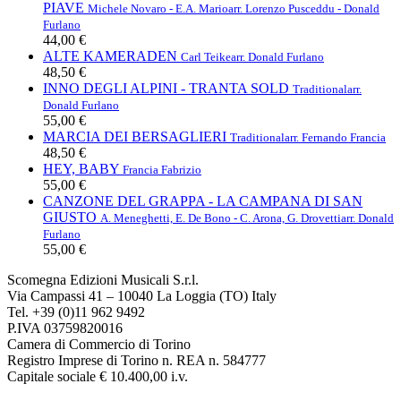
PIAVE
Michele Novaro - E.A. Mario
arr. Lorenzo Pusceddu - Donald
Furlano
44,00 €
ALTE KAMERADEN
Carl Teike
arr. Donald Furlano
48,50 €
INNO DEGLI ALPINI - TRANTA SOLD
Traditional
arr.
Donald Furlano
55,00 €
MARCIA DEI BERSAGLIERI
Traditional
arr. Fernando Francia
48,50 €
HEY, BABY
Francia Fabrizio
55,00 €
CANZONE DEL GRAPPA - LA CAMPANA DI SAN
GIUSTO
A. Meneghetti, E. De Bono - C. Arona, G. Drovetti
arr. Donald
Furlano
55,00 €
Scomegna Edizioni Musicali S.r.l.
Via Campassi 41 – 10040 La Loggia (TO) Italy
Tel. +39 (0)11 962 9492
P.IVA 03759820016
Camera di Commercio di Torino
Registro Imprese di Torino n. REA n. 584777
Capitale sociale € 10.400,00 i.v.