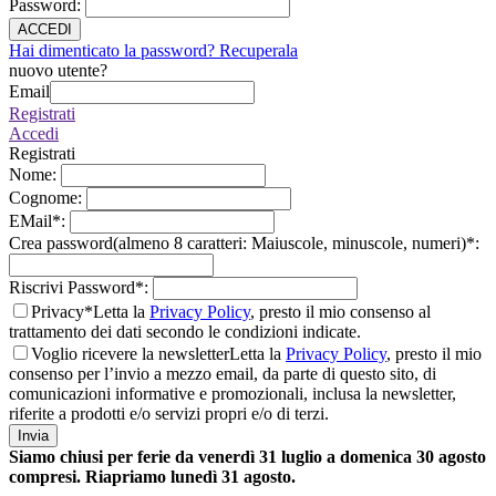
Password
:
ACCEDI
Hai dimenticato la password? Recuperala
nuovo utente?
Email
Registrati
Accedi
Registrati
Nome
:
Cognome
:
EMail
*
:
Crea password(almeno 8 caratteri: Maiuscole, minuscole, numeri)
*
:
Riscrivi Password
*
:
Privacy*
Letta la
Privacy Policy
, presto il mio consenso al
trattamento dei dati secondo le condizioni indicate.
Voglio ricevere la newsletter
Letta la
Privacy Policy
, presto il mio
consenso per l’invio a mezzo email, da parte di questo sito, di
comunicazioni informative e promozionali, inclusa la newsletter,
riferite a prodotti e/o servizi propri e/o di terzi.
Invia
Siamo chiusi per ferie da venerdì 31 luglio a domenica 30 agosto
compresi. Riapriamo lunedì 31 agosto.