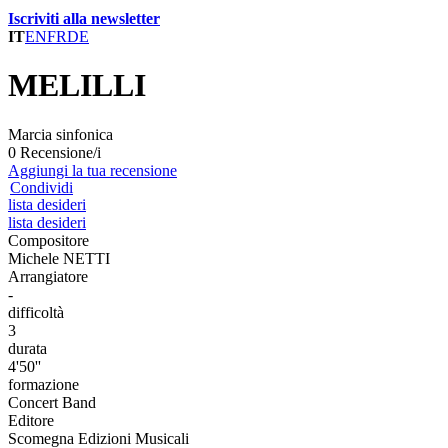
Iscriviti alla newsletter
IT
EN
FR
DE
MELILLI
Marcia sinfonica
0 Recensione/i
Aggiungi la tua recensione
Condividi
lista desideri
lista desideri
Compositore
Michele NETTI
Arrangiatore
-
difficoltà
3
durata
4'50''
formazione
Concert Band
Editore
Scomegna Edizioni Musicali