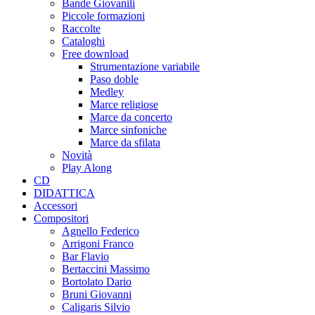
Bande Giovanili
Piccole formazioni
Raccolte
Cataloghi
Free download
Strumentazione variabile
Paso doble
Medley
Marce religiose
Marce da concerto
Marce sinfoniche
Marce da sfilata
Novità
Play Along
CD
DIDATTICA
Accessori
Compositori
Agnello Federico
Arrigoni Franco
Bar Flavio
Bertaccini Massimo
Bortolato Dario
Bruni Giovanni
Caligaris Silvio