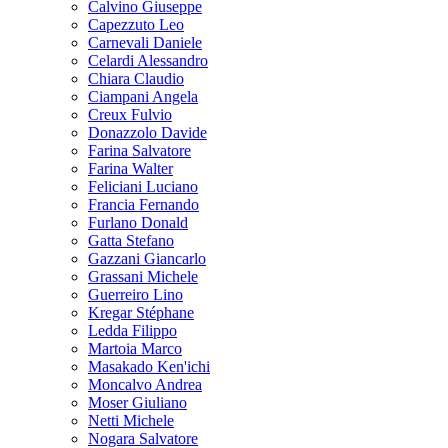
Calvino Giuseppe
Capezzuto Leo
Carnevali Daniele
Celardi Alessandro
Chiara Claudio
Ciampani Angela
Creux Fulvio
Donazzolo Davide
Farina Salvatore
Farina Walter
Feliciani Luciano
Francia Fernando
Furlano Donald
Gatta Stefano
Gazzani Giancarlo
Grassani Michele
Guerreiro Lino
Kregar Stéphane
Ledda Filippo
Martoia Marco
Masakado Ken'ichi
Moncalvo Andrea
Moser Giuliano
Netti Michele
Nogara Salvatore