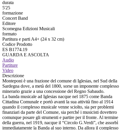
durata
5'25
formazione
Concert Band
Editore
Scomegna Edizioni Musicali
formato
Partitura e parti A4+ (24 x 32 cm)
Codice Prodotto
ES B1774.19
GUARDA E ASCOLTA
Audio
Partiture
Video
Descrizione
Monteponi è una frazione del comune di Iglesias, nel Sud della
Sardegna dove, a metà del 1800, sorse un imponente complesso
minerario grazie a una concessione del Regno Sabaudo.
La banda musicale ad Iglesias nacque nel 1875 come Banda
Cittadina Comunale e portò avanti la sua attività fino al 1914
quando il complesso musicale venne sciolto, sia per problemi
finanziari da parte del Comune, sia perché i musicisti dovettero
comunque posare gli strumenti e partire per il fronte. Al termine
della guerra, nel 1919, nacque il “Circolo G.Verdi”, che assorbì
immediatamente la Banda al suo interno. Da allora il complesso