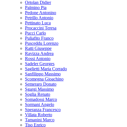
Ortolan Didier
Palmino Pia
Pedone Antonino
Petrillo Antonio
Pettinato Luca
Procaccini Teresa
Pucci Carlo
Puliafito Franco
Pusceddu Lorenzo
Ratti Giuseppe
Ravizza Andrea
Rossi Antonio
Sadeler Georges
Saglietti Maria Corrado
Sanfilippo Massimo
Scomegna Gioachino
Semeraro Donato
Sgargi Massimo
Soglia Renato
Somadossi Marco
Sormani Angelo
Speranza Francesco
Villata Roberto
Tamanini Marco
Tiso Enrico