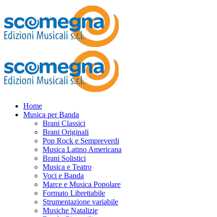
Home
Musica per Banda
Brani Classici
Brani Originali
Pop Rock e Sempreverdi
Musica Latino Americana
Brani Solistici
Musica e Teatro
Voci e Banda
Marce e Musica Popolare
Formato Librettabile
Strumentazione variabile
Musiche Natalizie