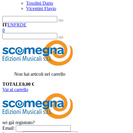
Tosolini Dario
Vicentini Flavio
IT
EN
FR
DE
0
Non hai articoli nel carrello
TOTALE
0,00
€
Vai al carrello
sei già registrato?
Email
: