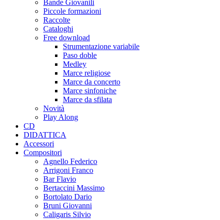
Bande Giovanili
Piccole formazioni
Raccolte
Cataloghi
Free download
Strumentazione variabile
Paso doble
Medley
Marce religiose
Marce da concerto
Marce sinfoniche
Marce da sfilata
Novità
Play Along
CD
DIDATTICA
Accessori
Compositori
Agnello Federico
Arrigoni Franco
Bar Flavio
Bertaccini Massimo
Bortolato Dario
Bruni Giovanni
Caligaris Silvio