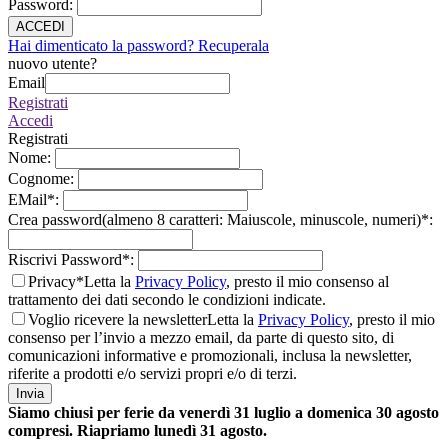
Password
:
ACCEDI
Hai dimenticato la password? Recuperala
nuovo utente?
Email
Registrati
Accedi
Registrati
Nome
:
Cognome
:
EMail
*
:
Crea password(almeno 8 caratteri: Maiuscole, minuscole, numeri)
*
:
Riscrivi Password
*
:
Privacy*
Letta la
Privacy Policy
, presto il mio consenso al
trattamento dei dati secondo le condizioni indicate.
Voglio ricevere la newsletter
Letta la
Privacy Policy
, presto il mio
consenso per l’invio a mezzo email, da parte di questo sito, di
comunicazioni informative e promozionali, inclusa la newsletter,
riferite a prodotti e/o servizi propri e/o di terzi.
Invia
Siamo chiusi per ferie da venerdì 31 luglio a domenica 30 agosto
compresi. Riapriamo lunedì 31 agosto.