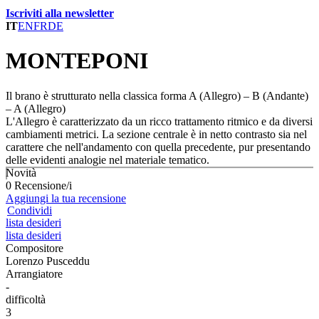
Iscriviti alla newsletter
IT
EN
FR
DE
MONTEPONI
Il brano è strutturato nella classica forma A (Allegro) – B (Andante)
– A (Allegro)
L'Allegro è caratterizzato da un ricco trattamento ritmico e da diversi
cambiamenti metrici. La sezione centrale è in netto contrasto sia nel
carattere che nell'andamento con quella precedente, pur presentando
delle evidenti analogie nel materiale tematico.
Novità
0 Recensione/i
Aggiungi la tua recensione
Condividi
lista desideri
lista desideri
Compositore
Lorenzo Pusceddu
Arrangiatore
-
difficoltà
3