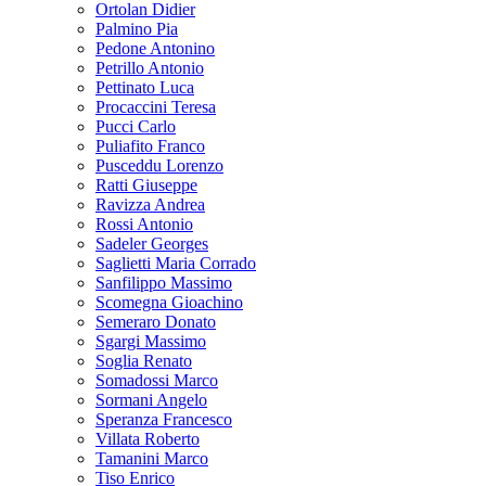
Ortolan Didier
Palmino Pia
Pedone Antonino
Petrillo Antonio
Pettinato Luca
Procaccini Teresa
Pucci Carlo
Puliafito Franco
Pusceddu Lorenzo
Ratti Giuseppe
Ravizza Andrea
Rossi Antonio
Sadeler Georges
Saglietti Maria Corrado
Sanfilippo Massimo
Scomegna Gioachino
Semeraro Donato
Sgargi Massimo
Soglia Renato
Somadossi Marco
Sormani Angelo
Speranza Francesco
Villata Roberto
Tamanini Marco
Tiso Enrico