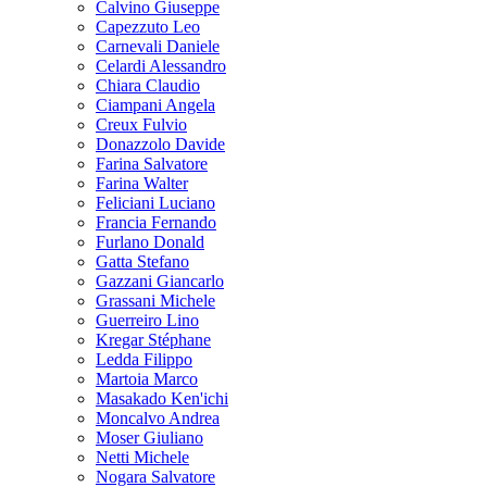
Calvino Giuseppe
Capezzuto Leo
Carnevali Daniele
Celardi Alessandro
Chiara Claudio
Ciampani Angela
Creux Fulvio
Donazzolo Davide
Farina Salvatore
Farina Walter
Feliciani Luciano
Francia Fernando
Furlano Donald
Gatta Stefano
Gazzani Giancarlo
Grassani Michele
Guerreiro Lino
Kregar Stéphane
Ledda Filippo
Martoia Marco
Masakado Ken'ichi
Moncalvo Andrea
Moser Giuliano
Netti Michele
Nogara Salvatore