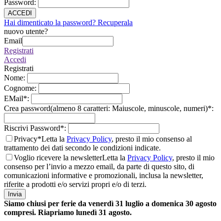
Password
:
ACCEDI
Hai dimenticato la password? Recuperala
nuovo utente?
Email
Registrati
Accedi
Registrati
Nome
:
Cognome
:
EMail
*
:
Crea password(almeno 8 caratteri: Maiuscole, minuscole, numeri)
*
:
Riscrivi Password
*
:
Privacy*
Letta la
Privacy Policy
, presto il mio consenso al
trattamento dei dati secondo le condizioni indicate.
Voglio ricevere la newsletter
Letta la
Privacy Policy
, presto il mio
consenso per l’invio a mezzo email, da parte di questo sito, di
comunicazioni informative e promozionali, inclusa la newsletter,
riferite a prodotti e/o servizi propri e/o di terzi.
Invia
Siamo chiusi per ferie da venerdì 31 luglio a domenica 30 agosto
compresi. Riapriamo lunedì 31 agosto.