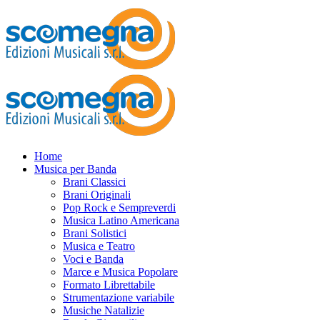
Home
Musica per Banda
Brani Classici
Brani Originali
Pop Rock e Sempreverdi
Musica Latino Americana
Brani Solistici
Musica e Teatro
Voci e Banda
Marce e Musica Popolare
Formato Librettabile
Strumentazione variabile
Musiche Natalizie