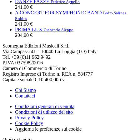
DANZE PAZZE
Federico Agnello
241,00 €
A CONCERT FOR SYMPHONIC BAND
Pedro Salinas
Robles
241,00 €
PRIMA LUX
Giancarlo Aleppo
204,00 €
Scomegna Edizioni Musicali S.r.l.
Via Campassi 41 – 10040 La Loggia (TO) Italy
Tel. +39 (0)11 962 9492
P.IVA 03759820016
Camera di Commercio di Torino
Registro Imprese di Torino n. REA n. 584777
Capitale sociale € 10.400,00 i.v.
Chi Siamo
Contattaci
Condizioni generali di vendita
Condizioni di utilizzo del sito
Privacy Policy
Cookie Policy
Aggiorna le preferenze sui cookie
Orari di lavoro: