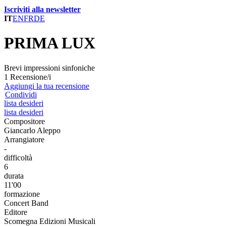
Iscriviti alla newsletter
IT
EN
FR
DE
PRIMA LUX
Brevi impressioni sinfoniche
1 Recensione/i
Aggiungi la tua recensione
Condividi
lista desideri
lista desideri
Compositore
Giancarlo Aleppo
Arrangiatore
-
difficoltà
6
durata
11'00
formazione
Concert Band
Editore
Scomegna Edizioni Musicali