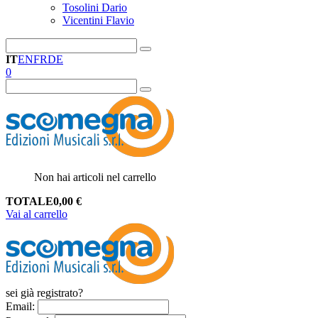
Tosolini Dario
Vicentini Flavio
IT
EN
FR
DE
0
Non hai articoli nel carrello
TOTALE
0,00
€
Vai al carrello
sei già registrato?
Email
: