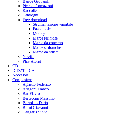
Bande Giovanili
Piccole formazioni
Raccolte
Cataloghi
Free download
Strumentazione variabile
Paso doble
Medley
Marce religiose
Marce da concerto
Marce sinfoniche
Marce da sfilata
Novità
Play Along
CD
DIDATTICA
Accessori
Compositori
Agnello Federico
Arrigoni Franco
Bar Flavio
Bertaccini Massimo
Bortolato Dario
Bruni Giovanni
Caligaris Silvio