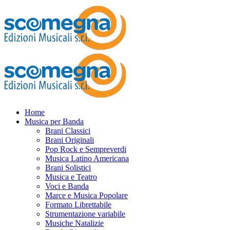
Home
Musica per Banda
Brani Classici
Brani Originali
Pop Rock e Sempreverdi
Musica Latino Americana
Brani Solistici
Musica e Teatro
Voci e Banda
Marce e Musica Popolare
Formato Librettabile
Strumentazione variabile
Musiche Natalizie