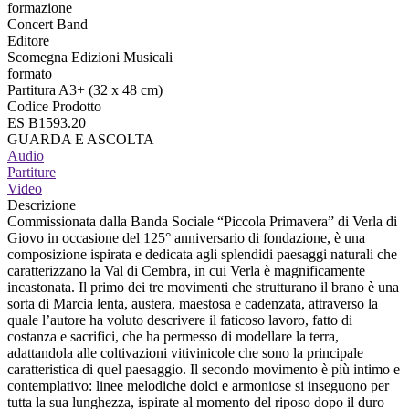
formazione
Concert Band
Editore
Scomegna Edizioni Musicali
formato
Partitura A3+ (32 x 48 cm)
Codice Prodotto
ES B1593.20
GUARDA E ASCOLTA
Audio
Partiture
Video
Descrizione
Commissionata dalla Banda Sociale “Piccola Primavera” di Verla di
Giovo in occasione del 125° anniversario di fondazione, è una
composizione ispirata e dedicata agli splendidi paesaggi naturali che
caratterizzano la Val di Cembra, in cui Verla è magnificamente
incastonata. Il primo dei tre movimenti che strutturano il brano è una
sorta di Marcia lenta, austera, maestosa e cadenzata, attraverso la
quale l’autore ha voluto descrivere il faticoso lavoro, fatto di
costanza e sacrifici, che ha permesso di modellare la terra,
adattandola alle coltivazioni vitivinicole che sono la principale
caratteristica di quel paesaggio. Il secondo movimento è più intimo e
contemplativo: linee melodiche dolci e armoniose si inseguono per
tutta la sua lunghezza, ispirate al momento del riposo dopo il duro