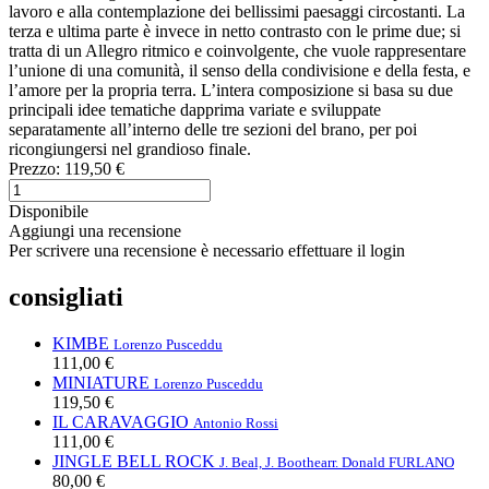
lavoro e alla contemplazione dei bellissimi paesaggi circostanti. La
terza e ultima parte è invece in netto contrasto con le prime due; si
tratta di un Allegro ritmico e coinvolgente, che vuole rappresentare
l’unione di una comunità, il senso della condivisione e della festa, e
l’amore per la propria terra. L’intera composizione si basa su due
principali idee tematiche dapprima variate e sviluppate
separatamente all’interno delle tre sezioni del brano, per poi
ricongiungersi nel grandioso finale.
Prezzo:
119,50 €
Disponibile
Aggiungi una recensione
Per scrivere una recensione è necessario effettuare il login
consigliati
KIMBE
Lorenzo Pusceddu
111,00 €
MINIATURE
Lorenzo Pusceddu
119,50 €
IL CARAVAGGIO
Antonio Rossi
111,00 €
JINGLE BELL ROCK
J. Beal, J. Boothe
arr. Donald FURLANO
80,00 €