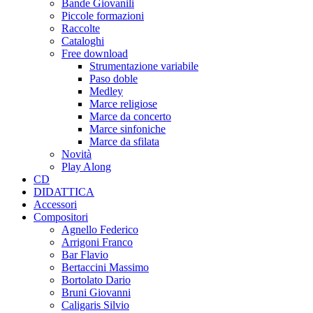
Bande Giovanili
Piccole formazioni
Raccolte
Cataloghi
Free download
Strumentazione variabile
Paso doble
Medley
Marce religiose
Marce da concerto
Marce sinfoniche
Marce da sfilata
Novità
Play Along
CD
DIDATTICA
Accessori
Compositori
Agnello Federico
Arrigoni Franco
Bar Flavio
Bertaccini Massimo
Bortolato Dario
Bruni Giovanni
Caligaris Silvio