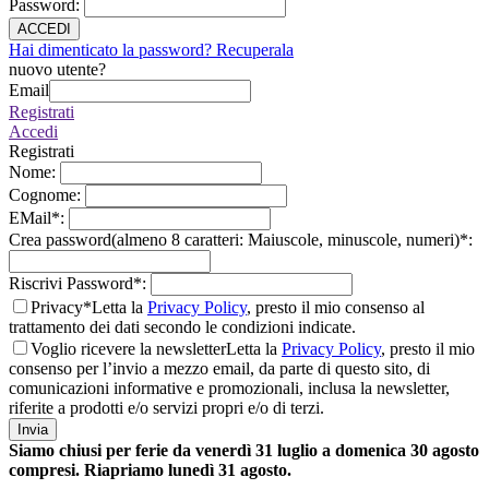
Password
:
ACCEDI
Hai dimenticato la password? Recuperala
nuovo utente?
Email
Registrati
Accedi
Registrati
Nome
:
Cognome
:
EMail
*
:
Crea password(almeno 8 caratteri: Maiuscole, minuscole, numeri)
*
:
Riscrivi Password
*
:
Privacy*
Letta la
Privacy Policy
, presto il mio consenso al
trattamento dei dati secondo le condizioni indicate.
Voglio ricevere la newsletter
Letta la
Privacy Policy
, presto il mio
consenso per l’invio a mezzo email, da parte di questo sito, di
comunicazioni informative e promozionali, inclusa la newsletter,
riferite a prodotti e/o servizi propri e/o di terzi.
Invia
Siamo chiusi per ferie da venerdì 31 luglio a domenica 30 agosto
compresi. Riapriamo lunedì 31 agosto.