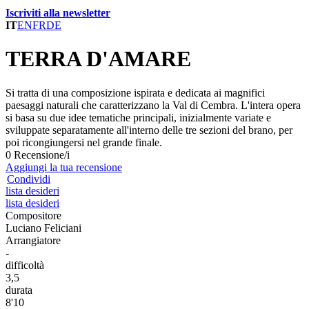
Iscriviti alla newsletter
IT
EN
FR
DE
TERRA D'AMARE
Si tratta di una composizione ispirata e dedicata ai magnifici
paesaggi naturali che caratterizzano la Val di Cembra. L'intera opera
si basa su due idee tematiche principali, inizialmente variate e
sviluppate separatamente all'interno delle tre sezioni del brano, per
poi ricongiungersi nel grande finale.
0 Recensione/i
Aggiungi la tua recensione
Condividi
lista desideri
lista desideri
Compositore
Luciano Feliciani
Arrangiatore
-
difficoltà
3,5
durata
8'10