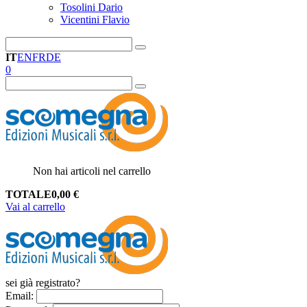
Tosolini Dario
Vicentini Flavio
IT
EN
FR
DE
0
Non hai articoli nel carrello
TOTALE
0,00
€
Vai al carrello
sei già registrato?
Email
: