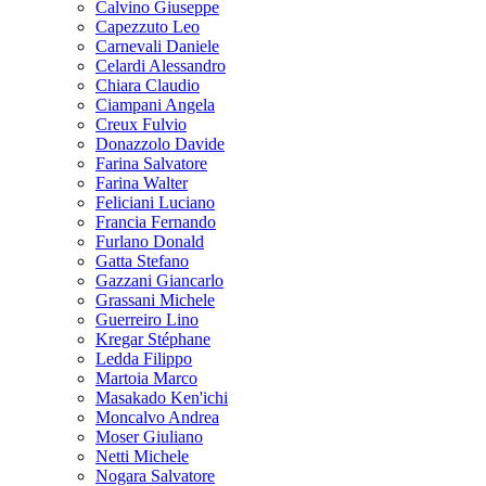
Calvino Giuseppe
Capezzuto Leo
Carnevali Daniele
Celardi Alessandro
Chiara Claudio
Ciampani Angela
Creux Fulvio
Donazzolo Davide
Farina Salvatore
Farina Walter
Feliciani Luciano
Francia Fernando
Furlano Donald
Gatta Stefano
Gazzani Giancarlo
Grassani Michele
Guerreiro Lino
Kregar Stéphane
Ledda Filippo
Martoia Marco
Masakado Ken'ichi
Moncalvo Andrea
Moser Giuliano
Netti Michele
Nogara Salvatore