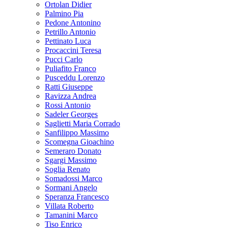
Ortolan Didier
Palmino Pia
Pedone Antonino
Petrillo Antonio
Pettinato Luca
Procaccini Teresa
Pucci Carlo
Puliafito Franco
Pusceddu Lorenzo
Ratti Giuseppe
Ravizza Andrea
Rossi Antonio
Sadeler Georges
Saglietti Maria Corrado
Sanfilippo Massimo
Scomegna Gioachino
Semeraro Donato
Sgargi Massimo
Soglia Renato
Somadossi Marco
Sormani Angelo
Speranza Francesco
Villata Roberto
Tamanini Marco
Tiso Enrico