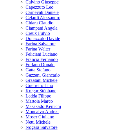
Calvino Giuseppe
Capezzuto Leo
Carnevali Daniele
Celardi Alessandro
Chiara Claudio
Ciampani Angela
Creux Fulvio
Donazzolo Davide
Farina Salvatore
Farina Walter
Feliciani Luciano
Francia Fernando
Furlano Donald
Gatta Stefano
Gazzani Giancarlo
Grassani Michele
Guerreiro Lino
Kregar Stéphane
Ledda Filippo
Martoia Marco
Masakado Ken'ichi
Moncalvo Andrea
Moser Giuliano
Netti Michele
Nogara Salvatore