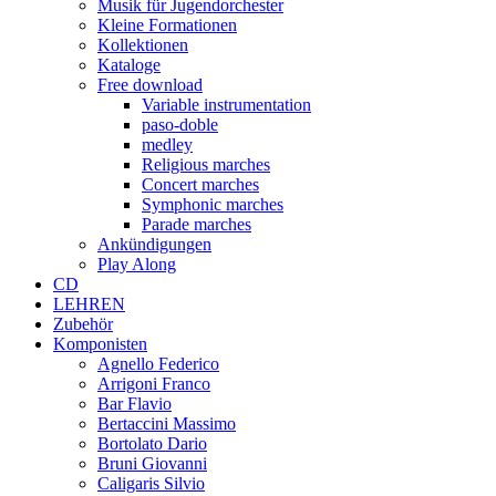
Musik für Jugendorchester
Kleine Formationen
Kollektionen
Kataloge
Free download
Variable instrumentation
paso-doble
medley
Religious marches
Concert marches
Symphonic marches
Parade marches
Ankündigungen
Play Along
CD
LEHREN
Zubehör
Komponisten
Agnello Federico
Arrigoni Franco
Bar Flavio
Bertaccini Massimo
Bortolato Dario
Bruni Giovanni
Caligaris Silvio