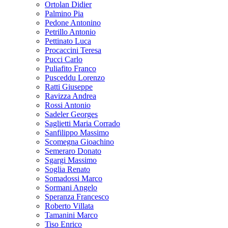
Ortolan Didier
Palmino Pia
Pedone Antonino
Petrillo Antonio
Pettinato Luca
Procaccini Teresa
Pucci Carlo
Puliafito Franco
Pusceddu Lorenzo
Ratti Giuseppe
Ravizza Andrea
Rossi Antonio
Sadeler Georges
Saglietti Maria Corrado
Sanfilippo Massimo
Scomegna Gioachino
Semeraro Donato
Sgargi Massimo
Soglia Renato
Somadossi Marco
Sormani Angelo
Speranza Francesco
Roberto Villata
Tamanini Marco
Tiso Enrico