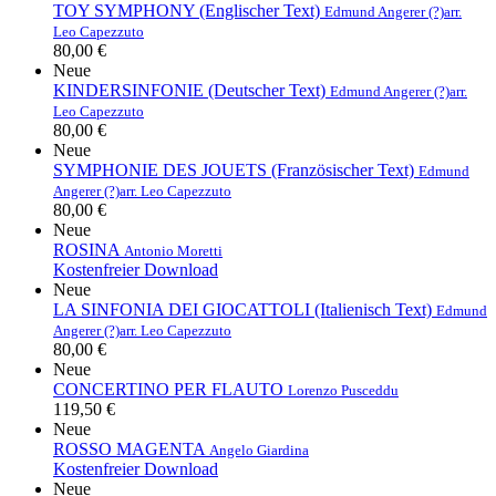
TOY SYMPHONY (Englischer Text)
Edmund Angerer (?)
arr.
Leo Capezzuto
80,00 €
Neue
KINDERSINFONIE (Deutscher Text)
Edmund Angerer (?)
arr.
Leo Capezzuto
80,00 €
Neue
SYMPHONIE DES JOUETS (Französischer Text)
Edmund
Angerer (?)
arr. Leo Capezzuto
80,00 €
Neue
ROSINA
Antonio Moretti
Kostenfreier Download
Neue
LA SINFONIA DEI GIOCATTOLI (Italienisch Text)
Edmund
Angerer (?)
arr. Leo Capezzuto
80,00 €
Neue
CONCERTINO PER FLAUTO
Lorenzo Pusceddu
119,50 €
Neue
ROSSO MAGENTA
Angelo Giardina
Kostenfreier Download
Neue