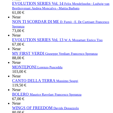
EVOLUTION SERIES Vol. 14
Felix Mendelssohn - Ludwig van
Beethoven
arr. Andrea Moncalvo - Mattia Barbato
61,00 €
Neue
NON TI SCORDAR DI ME
D. Furnò - E. De Curtis
arr. Francesco
Speranza
73,00 €
Neue
EVOLUTION SERIES Vol. 13
W. A. Mozart
arr. Enrico Tiso
67,00 €
Neue
MY FIRST VERDI
Giuseppe Verdi
arr. Francesco Speranza
88,00 €
Neue
MONTEPONI
Lorenzo Pusceddu
103,00 €
Neue
CANTO DELLA TERRA
Massimo Sgargi
119,50 €
Neue
BOLERO
Maurice Ravel
arr. Francesco Speranza
67,00 €
Neue
WINGS OF FREEDOM
Davide Donazzolo
80,00 €