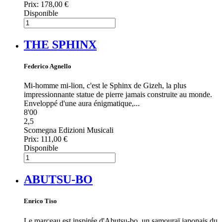
Prix:
178,00 €
Disponible
THE SPHINX
Federico Agnello
Mi-homme mi-lion, c'est le Sphinx de Gizeh, la plus
impressionnante statue de pierre jamais construite au monde.
Enveloppé d'une aura énigmatique,...
8'00
2,5
Scomegna Edizioni Musicali
Prix:
111,00 €
Disponible
ABUTSU-BO
Enrico Tiso
Le marceau est inspirée d'Abutsu-bo, un samouraï japonais du