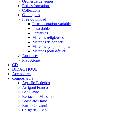
Orchestre de jeunes
Petites formations
Collections
Catalogues
Free download
Instrumentation variable
Paso doble
Fantaisies
Marches religieuses
Marches de concert
Marches symphoniques
Marches pour défiler
Annonces
Play Along
CD
DIDACTIQUE
Accessoires
compositeurs
Agnello Federico
Arrigoni Franco
Bar Flavio
Bertaccini Massimo
Bortolato Dario
Bruni Giovanni
Caligaris Silvio