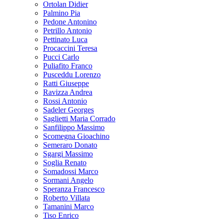
Ortolan Didier
Palmino Pia
Pedone Antonino
Petrillo Antonio
Pettinato Luca
Procaccini Teresa
Pucci Carlo
Puliafito Franco
Pusceddu Lorenzo
Ratti Giuseppe
Ravizza Andrea
Rossi Antonio
Sadeler Georges
Saglietti Maria Corrado
Sanfilippo Massimo
Scomegna Gioachino
Semeraro Donato
Sgargi Massimo
Soglia Renato
Somadossi Marco
Sormani Angelo
Speranza Francesco
Roberto Villata
Tamanini Marco
Tiso Enrico