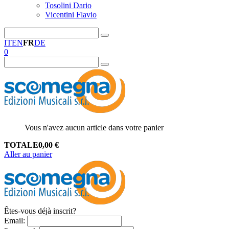
Tosolini Dario
Vicentini Flavio
IT
EN
FR
DE
0
Vous n'avez aucun article dans votre panier
TOTALE
0,00
€
Aller au panier
Êtes-vous déjà inscrit?
Email
: