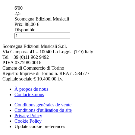
6'00
2,5
Scomegna Edizioni Musicali
Prix:
88,00 €
Disponible
Scomegna Edizioni Musicali S.r.l.
Via Campassi 41 – 10040 La Loggia (TO) Italy
Tel. +39 (0)11 962 9492
P.IVA 03759820016
Camera di Commercio di Torino
Registro Imprese di Torino n. REA n. 584777
Capitale sociale € 10.400,00 i.v.
À propos de nous
Contactez-nous
Conditions générales de vente
Conditions d'utilisation du site
Privacy Policy
Cookie Policy
Update cookie preferences