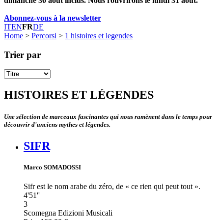
dimanche 30 août inclus. Nous rouvrirons le lundi 31 août.
Abonnez-vous à la newsletter
IT
EN
FR
DE
Home
>
Percorsi
>
1 histoires et legendes
Trier par
HISTOIRES ET LÉGENDES
Une sélection de marceaux fascinantes qui nous ramènent dans le temps pour
découvrir d'anciens mythes et légendes.
SIFR
Marco SOMADOSSI
Sifr est le nom arabe du zéro, de « ce rien qui peut tout ».
4'51''
3
Scomegna Edizioni Musicali