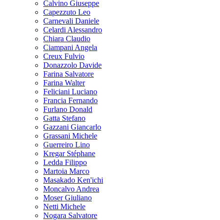
Calvino Giuseppe
Capezzuto Leo
Carnevali Daniele
Celardi Alessandro
Chiara Claudio
Ciampani Angela
Creux Fulvio
Donazzolo Davide
Farina Salvatore
Farina Walter
Feliciani Luciano
Francia Fernando
Furlano Donald
Gatta Stefano
Gazzani Giancarlo
Grassani Michele
Guerreiro Lino
Kregar Stéphane
Ledda Filippo
Martoia Marco
Masakado Ken'ichi
Moncalvo Andrea
Moser Giuliano
Netti Michele
Nogara Salvatore