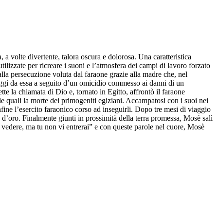
a volte divertente, talora oscura e dolorosa. Una caratteristica
 utilizzate per ricreare i suoni e l’atmosfera dei campi di lavoro forzato
alla persecuzione voluta dal faraone grazie alla madre che, nel
 Fuggì da essa a seguito d’un omicidio commesso ai danni di un
te la chiamata di Dio e, tornato in Egitto, affrontò il faraone
lle quali la morte dei primogeniti egiziani. Accampatosi con i suoi nei
ine l’esercito faraonico corso ad inseguirli. Dopo tre mesi di viaggio
o d’oro. Finalmente giunti in prossimità della terra promessa, Mosè salì
ta vedere, ma tu non vi entrerai” e con queste parole nel cuore, Mosè