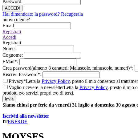
Password
:
ACCEDI
Hai dimenticato la password? Recuperala
nuovo utente?
Email
Registrati
Accedi
Registrati
Nome
:
Cognome
:
EMail
*
:
Crea password(almeno 8 caratteri: Maiuscole, minuscole, numeri)
*
:
Riscrivi Password
*
:
Privacy*
Letta la
Privacy Policy
, presto il mio consenso al trattame
Voglio ricevere la newsletter
Letta la
Privacy Policy
, presto il mio 
prodotti e/o servizi propri e/o di terzi.
Invia
Siamo chiusi per ferie da venerdì 31 luglio a domenica 30 agosto
Iscriviti alla newsletter
IT
EN
FR
DE
MOYSES