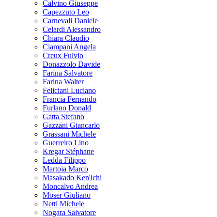
Calvino Giuseppe
Capezzuto Leo
Carnevali Daniele
Celardi Alessandro
Chiara Claudio
Ciampani Angela
Creux Fulvio
Donazzolo Davide
Farina Salvatore
Farina Walter
Feliciani Luciano
Francia Fernando
Furlano Donald
Gatta Stefano
Gazzani Giancarlo
Grassani Michele
Guerreiro Lino
Kregar Stéphane
Ledda Filippo
Martoia Marco
Masakado Ken'ichi
Moncalvo Andrea
Moser Giuliano
Netti Michele
Nogara Salvatore