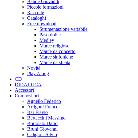
Bande Giovanili
Piccole formazioni
Raccolte
Cataloghi
Free download
Strumentazione variabile
Paso doble
Medley
Marce religiose
Marce da concerto
Marce sinfoniche
Marce da sfilata
Novità
Play Along
CD
DIDATTICA
Accessori
Compositori
Agnello Federico
Arrigoni Franco
Bar Flavio
Bertaccini Massimo
Bortolato Dario
Bruni Giovanni
Caligaris Silvio