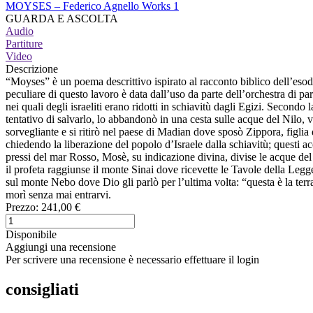
MOYSES – Federico Agnello Works 1
GUARDA E ASCOLTA
Audio
Partiture
Video
Descrizione
“Moyses” è un poema descrittivo ispirato al racconto biblico dell’esodo
peculiare di questo lavoro è data dall’uso da parte dell’orchestra di parti
nei quali degli israeliti erano ridotti in schiavitù dagli Egizi. Secon
tentativo di salvarlo, lo abbandonò in una cesta sulle acque del Nilo, 
sorvegliante e si ritirò nel paese di Madian dove sposò Zippora, figlia 
chiedendo la liberazione del popolo d’Israele dalla schiavitù; questi ac
pressi del mar Rosso, Mosè, su indicazione divina, divise le acque del
il profeta raggiunse il monte Sinai dove ricevette le Tavole della Legg
sul monte Nebo dove Dio gli parlò per l’ultima volta: “questa è la terr
morì senza mai entrarvi.
Prezzo:
241,00 €
Disponibile
Aggiungi una recensione
Per scrivere una recensione è necessario effettuare il login
consigliati