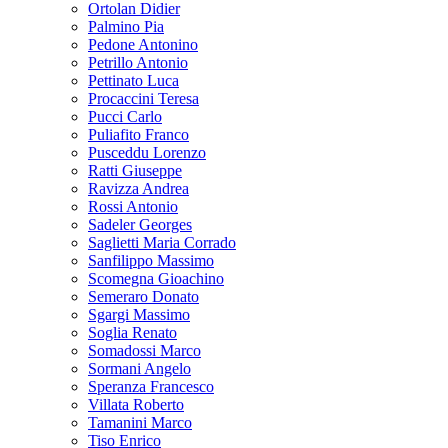
Ortolan Didier
Palmino Pia
Pedone Antonino
Petrillo Antonio
Pettinato Luca
Procaccini Teresa
Pucci Carlo
Puliafito Franco
Pusceddu Lorenzo
Ratti Giuseppe
Ravizza Andrea
Rossi Antonio
Sadeler Georges
Saglietti Maria Corrado
Sanfilippo Massimo
Scomegna Gioachino
Semeraro Donato
Sgargi Massimo
Soglia Renato
Somadossi Marco
Sormani Angelo
Speranza Francesco
Villata Roberto
Tamanini Marco
Tiso Enrico