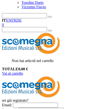
Tosolini Dario
Vicentini Flavio
IT
EN
FR
DE
0
Non hai articoli nel carrello
TOTALE
0,00
€
Vai al carrello
sei già registrato?
Email
: