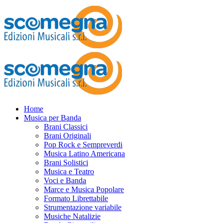
Home
Musica per Banda
Brani Classici
Brani Originali
Pop Rock e Sempreverdi
Musica Latino Americana
Brani Solistici
Musica e Teatro
Voci e Banda
Marce e Musica Popolare
Formato Librettabile
Strumentazione variabile
Musiche Natalizie