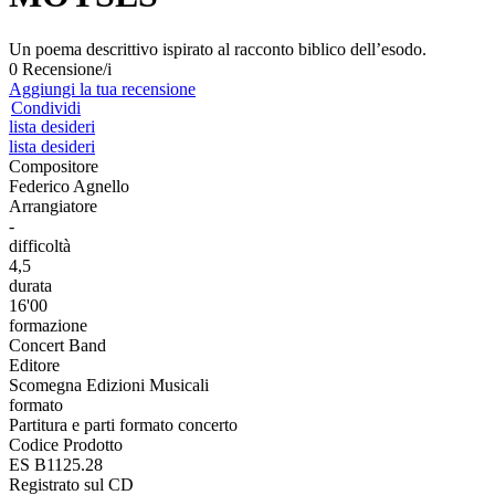
Un poema descrittivo ispirato al racconto biblico dell’esodo.
0 Recensione/i
Aggiungi la tua recensione
Condividi
lista desideri
lista desideri
Compositore
Federico Agnello
Arrangiatore
-
difficoltà
4,5
durata
16'00
formazione
Concert Band
Editore
Scomegna Edizioni Musicali
formato
Partitura e parti formato concerto
Codice Prodotto
ES B1125.28
Registrato sul CD