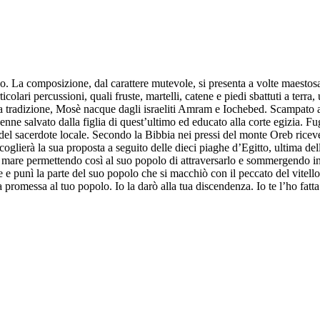
. La composizione, dal carattere mutevole, si presenta a volte maestosa, 
colari percussioni, quali fruste, martelli, catene e piedi sbattuti a terra,
do la tradizione, Mosè nacque dagli israeliti Amram e Iochebed. Scampato 
venne salvato dalla figlia di quest’ultimo ed educato alla corte egizia.
del sacerdote locale. Secondo la Bibbia nei pressi del monte Oreb ricevet
coglierà la sua proposta a seguito delle dieci piaghe d’Egitto, ultima de
 mare permettendo così al suo popolo di attraversarlo e sommergendo inf
e e punì la parte del suo popolo che si macchiò con il peccato del vitell
a promessa al tuo popolo. Io la darò alla tua discendenza. Io te l’ho fat