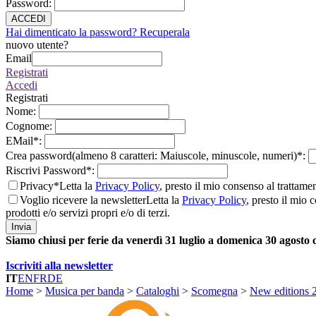
Password
:
ACCEDI
Hai dimenticato la password? Recuperala
nuovo utente?
Email
Registrati
Accedi
Registrati
Nome
:
Cognome
:
EMail
*
:
Crea password(almeno 8 caratteri: Maiuscole, minuscole, numeri)
*
:
Riscrivi Password
*
:
Privacy*
Letta la
Privacy Policy
, presto il mio consenso al trattame
Voglio ricevere la newsletter
Letta la
Privacy Policy
, presto il mio 
prodotti e/o servizi propri e/o di terzi.
Invia
Siamo chiusi per ferie da venerdì 31 luglio a domenica 30 agosto
Iscriviti alla newsletter
IT
EN
FR
DE
Home
>
Musica per banda
>
Cataloghi
>
Scomegna
>
New editions 2