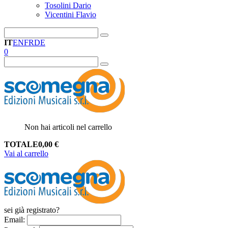
Tosolini Dario
Vicentini Flavio
IT
EN
FR
DE
0
Non hai articoli nel carrello
TOTALE
0,00
€
Vai al carrello
sei già registrato?
Email
: