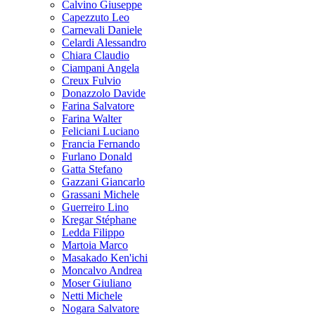
Calvino Giuseppe
Capezzuto Leo
Carnevali Daniele
Celardi Alessandro
Chiara Claudio
Ciampani Angela
Creux Fulvio
Donazzolo Davide
Farina Salvatore
Farina Walter
Feliciani Luciano
Francia Fernando
Furlano Donald
Gatta Stefano
Gazzani Giancarlo
Grassani Michele
Guerreiro Lino
Kregar Stéphane
Ledda Filippo
Martoia Marco
Masakado Ken'ichi
Moncalvo Andrea
Moser Giuliano
Netti Michele
Nogara Salvatore