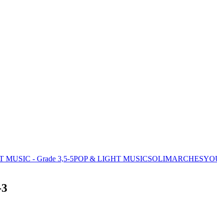
MUSIC - Grade 3,5-5
POP & LIGHT MUSIC
SOLI
MARCHES
YO
-3