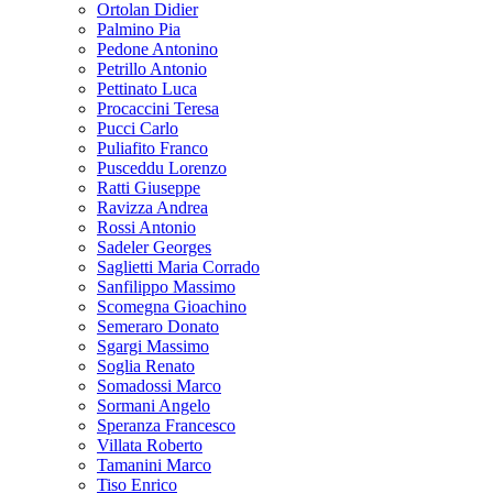
Ortolan Didier
Palmino Pia
Pedone Antonino
Petrillo Antonio
Pettinato Luca
Procaccini Teresa
Pucci Carlo
Puliafito Franco
Pusceddu Lorenzo
Ratti Giuseppe
Ravizza Andrea
Rossi Antonio
Sadeler Georges
Saglietti Maria Corrado
Sanfilippo Massimo
Scomegna Gioachino
Semeraro Donato
Sgargi Massimo
Soglia Renato
Somadossi Marco
Sormani Angelo
Speranza Francesco
Villata Roberto
Tamanini Marco
Tiso Enrico