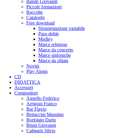
Bande Giovanili
Piccole formazioni
Raccolte
Cataloghi
Free download
Strumentazione variabile
Paso doble
Medley
Marce religiose
Marce da concerto
Marce sinfoniche
Marce da sfilata
Novità
Play Along
CD
DIDATTICA
Accessori
Compositori
Agnello Federico
Arrigoni Franco
Bar Flavio
Bertaccini Massimo
Bortolato Dario
Bruni Giovanni
Caligaris Silvio