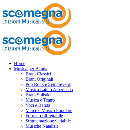
Home
Musica per Banda
Brani Classici
Brani Originali
Pop Rock e Sempreverdi
Musica Latino Americana
Brani Solistici
Musica e Teatro
Voci e Banda
Marce e Musica Popolare
Formato Librettabile
Strumentazione variabile
Musiche Natalizie