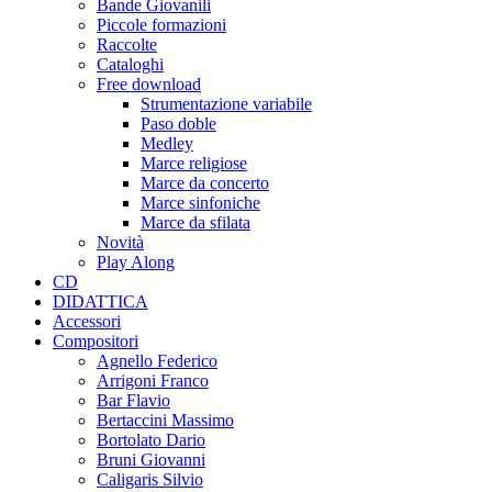
Bande Giovanili
Piccole formazioni
Raccolte
Cataloghi
Free download
Strumentazione variabile
Paso doble
Medley
Marce religiose
Marce da concerto
Marce sinfoniche
Marce da sfilata
Novità
Play Along
CD
DIDATTICA
Accessori
Compositori
Agnello Federico
Arrigoni Franco
Bar Flavio
Bertaccini Massimo
Bortolato Dario
Bruni Giovanni
Caligaris Silvio