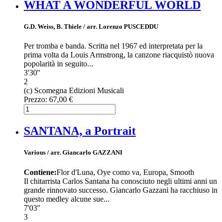
WHAT A WONDERFUL WORLD
G.D. Weiss, B. Thiele / arr. Lorenzo PUSCEDDU
Per tromba e banda. Scritta nel 1967 ed interpretata per la
prima volta da Louis Armstrong, la canzone riacquistò nuova
popolarità in seguito...
3'30''
2
(c) Scomegna Edizioni Musicali
Prezzo:
67,00 €
SANTANA, a Portrait
Various / arr. Giancarlo GAZZANI
Contiene:
Flor d'Luna, Oye como va, Europa, Smooth
Il chitarrista Carlos Santana ha conosciuto negli ultimi anni un
grande rinnovato successo. Giancarlo Gazzani ha racchiuso in
questo medley alcune sue...
7'03''
3