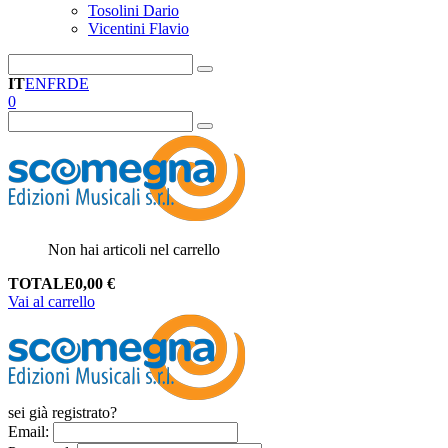
Tosolini Dario
Vicentini Flavio
IT
EN
FR
DE
0
Non hai articoli nel carrello
TOTALE
0,00
€
Vai al carrello
sei già registrato?
Email
: