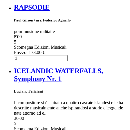
RAPSODIE
Paul Gilson / arr. Federico Agnello
pour musique militaire
8'00
5
Scomegna Edizioni Musicali
Prezzo:
178,00 €
ICELANDIC WATERFALLS,
Symphony Nr. 1
Luciano Feliciani
Il compositore si è ispirato a quattro cascate islandesi e le ha
descritte musicalmente anche ispirandosi a storie e leggende
nate attorno ad e...
30'00
5
Scomegna Edizioni Musicali