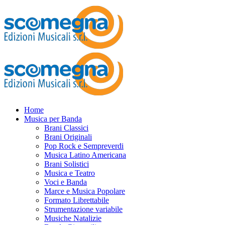
Home
Musica per Banda
Brani Classici
Brani Originali
Pop Rock e Sempreverdi
Musica Latino Americana
Brani Solistici
Musica e Teatro
Voci e Banda
Marce e Musica Popolare
Formato Librettabile
Strumentazione variabile
Musiche Natalizie