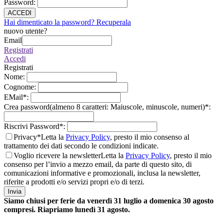
Password
:
ACCEDI
Hai dimenticato la password? Recuperala
nuovo utente?
Email
Registrati
Accedi
Registrati
Nome
:
Cognome
:
EMail
*
:
Crea password(almeno 8 caratteri: Maiuscole, minuscole, numeri)
*
:
Riscrivi Password
*
:
Privacy*
Letta la
Privacy Policy
, presto il mio consenso al
trattamento dei dati secondo le condizioni indicate.
Voglio ricevere la newsletter
Letta la
Privacy Policy
, presto il mio
consenso per l’invio a mezzo email, da parte di questo sito, di
comunicazioni informative e promozionali, inclusa la newsletter,
riferite a prodotti e/o servizi propri e/o di terzi.
Invia
Siamo chiusi per ferie da venerdì 31 luglio a domenica 30 agosto
compresi. Riapriamo lunedì 31 agosto.