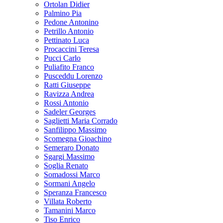
Ortolan Didier
Palmino Pia
Pedone Antonino
Petrillo Antonio
Pettinato Luca
Procaccini Teresa
Pucci Carlo
Puliafito Franco
Pusceddu Lorenzo
Ratti Giuseppe
Ravizza Andrea
Rossi Antonio
Sadeler Georges
Saglietti Maria Corrado
Sanfilippo Massimo
Scomegna Gioachino
Semeraro Donato
Sgargi Massimo
Soglia Renato
Somadossi Marco
Sormani Angelo
Speranza Francesco
Villata Roberto
Tamanini Marco
Tiso Enrico