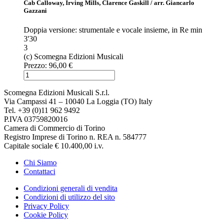
Cab Calloway, Irving Mills, Clarence Gaskill / arr. Giancarlo
Gazzani
Doppia versione: strumentale e vocale insieme, in Re min
3'30
3
(c) Scomegna Edizioni Musicali
Prezzo:
96,00 €
Scomegna Edizioni Musicali S.r.l.
Via Campassi 41 – 10040 La Loggia (TO) Italy
Tel. +39 (0)11 962 9492
P.IVA 03759820016
Camera di Commercio di Torino
Registro Imprese di Torino n. REA n. 584777
Capitale sociale € 10.400,00 i.v.
Chi Siamo
Contattaci
Condizioni generali di vendita
Condizioni di utilizzo del sito
Privacy Policy
Cookie Policy