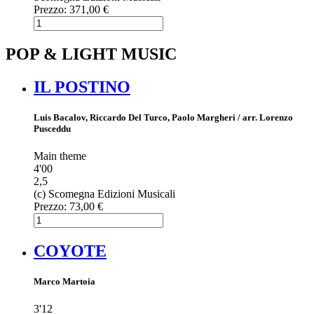
Prezzo:
371,00 €
POP & LIGHT MUSIC
IL POSTINO
Luis Bacalov, Riccardo Del Turco, Paolo Margheri / arr. Lorenzo
Pusceddu
Main theme
4'00
2,5
(c) Scomegna Edizioni Musicali
Prezzo:
73,00 €
COYOTE
Marco Martoia
3'12