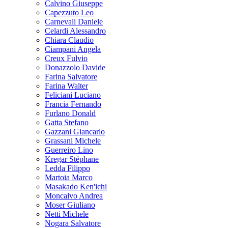
Calvino Giuseppe
Capezzuto Leo
Carnevali Daniele
Celardi Alessandro
Chiara Claudio
Ciampani Angela
Creux Fulvio
Donazzolo Davide
Farina Salvatore
Farina Walter
Feliciani Luciano
Francia Fernando
Furlano Donald
Gatta Stefano
Gazzani Giancarlo
Grassani Michele
Guerreiro Lino
Kregar Stéphane
Ledda Filippo
Martoia Marco
Masakado Ken'ichi
Moncalvo Andrea
Moser Giuliano
Netti Michele
Nogara Salvatore