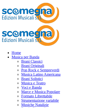
Home
Musica per Banda
Brani Classici
Brani Originali
Pop Rock e Sempreverdi
Musica Latino Americana
Brani Solistici
Musica e Teatro
Voci e Banda
Marce e Musica Popolare
Formato Librettabile
Strumentazione variabile
Musiche Natalizie