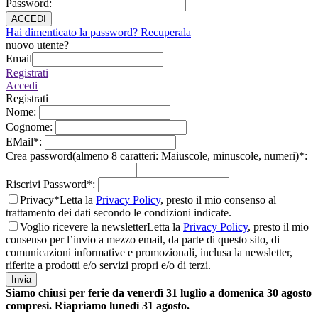
Password
:
ACCEDI
Hai dimenticato la password? Recuperala
nuovo utente?
Email
Registrati
Accedi
Registrati
Nome
:
Cognome
:
EMail
*
:
Crea password(almeno 8 caratteri: Maiuscole, minuscole, numeri)
*
:
Riscrivi Password
*
:
Privacy*
Letta la
Privacy Policy
, presto il mio consenso al
trattamento dei dati secondo le condizioni indicate.
Voglio ricevere la newsletter
Letta la
Privacy Policy
, presto il mio
consenso per l’invio a mezzo email, da parte di questo sito, di
comunicazioni informative e promozionali, inclusa la newsletter,
riferite a prodotti e/o servizi propri e/o di terzi.
Invia
Siamo chiusi per ferie da venerdì 31 luglio a domenica 30 agosto
compresi. Riapriamo lunedì 31 agosto.