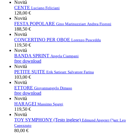
Novità
CENTE
Luciano Feliciani
128,00 €
Novità
FESTA POPOLARE
Gino Marinuzzi
arr. Andrea Fioroni
188,50 €
Novità
CONCERTINO PER OBOE
Lorenzo Pusceddu
119,50 €
Novità
BANDA SPRINT
Angela Ciampani
free download
Novità
PETITE SUITE
Erik Satie
arr. Salvatore Farina
103,00 €
Novità
ETTORE
Giovannangelo Dimaso
free download
Novità
HARAGEI
Massimo Sgargi
119,50 €
Novità
TOY SYMPHONY (Testo inglese)
Edmund Angerer (?)
arr. Leo
Capezzuto
80,00 €