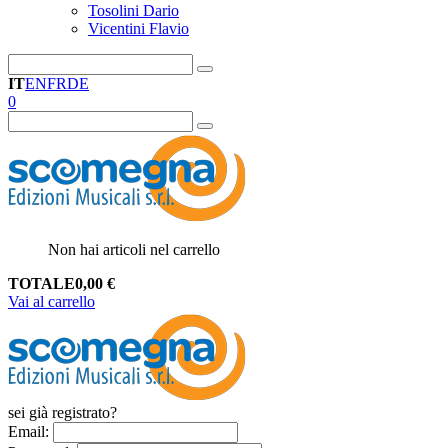
Tosolini Dario
Vicentini Flavio
IT
EN
FR
DE
0
Non hai articoli nel carrello
TOTALE
0,00
€
Vai al carrello
sei già registrato?
Email
: