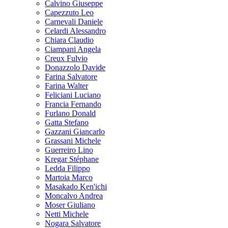
Calvino Giuseppe
Capezzuto Leo
Carnevali Daniele
Celardi Alessandro
Chiara Claudio
Ciampani Angela
Creux Fulvio
Donazzolo Davide
Farina Salvatore
Farina Walter
Feliciani Luciano
Francia Fernando
Furlano Donald
Gatta Stefano
Gazzani Giancarlo
Grassani Michele
Guerreiro Lino
Kregar Stéphane
Ledda Filippo
Martoia Marco
Masakado Ken'ichi
Moncalvo Andrea
Moser Giuliano
Netti Michele
Nogara Salvatore