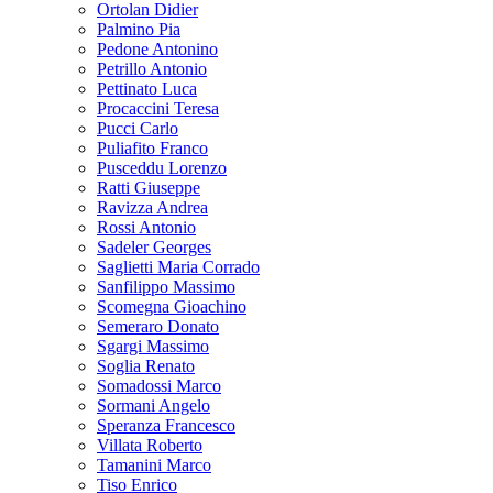
Ortolan Didier
Palmino Pia
Pedone Antonino
Petrillo Antonio
Pettinato Luca
Procaccini Teresa
Pucci Carlo
Puliafito Franco
Pusceddu Lorenzo
Ratti Giuseppe
Ravizza Andrea
Rossi Antonio
Sadeler Georges
Saglietti Maria Corrado
Sanfilippo Massimo
Scomegna Gioachino
Semeraro Donato
Sgargi Massimo
Soglia Renato
Somadossi Marco
Sormani Angelo
Speranza Francesco
Villata Roberto
Tamanini Marco
Tiso Enrico