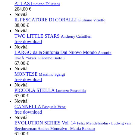
ATLAS
Luciano Feliciani
204,00 €
Novità
IL PESCATORE DI CORALLI
Giuliano Vitiello
88,00 €
Novità
TWO LITTLE STARS
Anthony Camilleri
free download
Novità
LARGO dalla Sinfonia Dal Nuovo Mondo
Antonin
DvoÅ™ák
arr. Giacomo Bartoli
67,00 €
Novità
MONTESE
Massimo Sgargi
free download
Novità
PICCOLA STELLA
Lorenzo Pusceddu
67,00 €
Novità
CANNELLA
Pasquale Vene
free download
Novità
EVOLUTION SERIES Vol. 14
Felix Mendelssohn - Ludwig van
Beethoven
arr. Andrea Moncalvo - Mattia Barbato
61,00 €