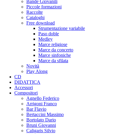
Bande Giovanili
Piccole formazioni
Raccolte
Cataloghi
Free download
Strumentazione variabile
Paso doble
Medley
Marce religiose
Marce da concerto
Marce sinfoniche
Marce da sfilata
Novità
Play Along
CD
DIDATTICA
Accessori
Compositori
Agnello Federico
Arrigoni Franco
Bar Flavio
Bertaccini Massimo
Bortolato Dario
Bruni Giovanni
Caligaris Silvio