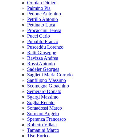
Ortolan Didier
Palmino Pia
Pedone Antonino
Petrillo Antonio
Pettinato Luca
Procaccini Teresa
Pucci Carlo
Puliafito Franco
Pusceddu Lorenzo
Ratti Giuseppe
Ravizza Andrea
Rossi Antonio
Sadeler Georges
Saglietti Maria Corrado
Sanfilippo Massimo
Scomegna Gioachino
Semeraro Donato
Sgargi Massimo
Soglia Renato
Somadossi Marco
Sormani Angelo
Speranza Francesco
Roberto Villata
Tamanini Marco
Tiso Enrico