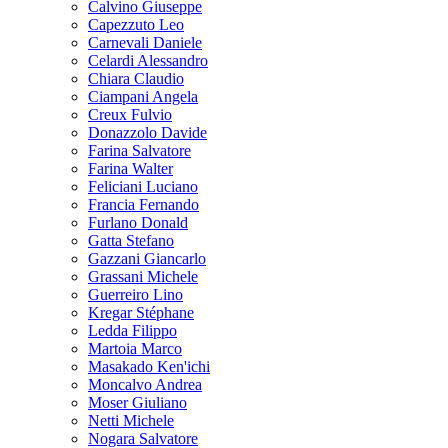
Calvino Giuseppe
Capezzuto Leo
Carnevali Daniele
Celardi Alessandro
Chiara Claudio
Ciampani Angela
Creux Fulvio
Donazzolo Davide
Farina Salvatore
Farina Walter
Feliciani Luciano
Francia Fernando
Furlano Donald
Gatta Stefano
Gazzani Giancarlo
Grassani Michele
Guerreiro Lino
Kregar Stéphane
Ledda Filippo
Martoia Marco
Masakado Ken'ichi
Moncalvo Andrea
Moser Giuliano
Netti Michele
Nogara Salvatore