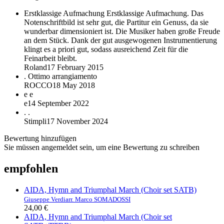
Erstklassige Aufmachung
Erstklassige Aufmachung. Das
Notenschriftbild ist sehr gut, die Partitur ein Genuss, da sie
wunderbar dimensioniert ist. Die Musiker haben große Freude
an dem Stück. Dank der gut ausgewogenen Instrumentierung
klingt es a priori gut, sodass ausreichend Zeit für die
Feinarbeit bleibt.
Roland
17 February 2015
.
Ottimo arrangiamento
ROCCO
18 May 2018
e
e
e
14 September 2022
.
.
Stimpli
17 November 2024
Bewertung hinzufügen
Sie müssen angemeldet sein, um eine Bewertung zu schreiben
empfohlen
AIDA, Hymn and Triumphal March (Choir set SATB)
Giuseppe Verdi
arr. Marco SOMADOSSI
24,00 €
AIDA, Hymn and Triumphal March (Choir set