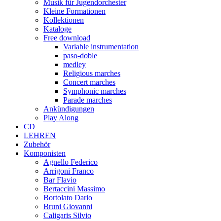
Musik für Jugendorchester
Kleine Formationen
Kollektionen
Kataloge
Free download
Variable instrumentation
paso-doble
medley
Religious marches
Concert marches
Symphonic marches
Parade marches
Ankündigungen
Play Along
CD
LEHREN
Zubehör
Komponisten
Agnello Federico
Arrigoni Franco
Bar Flavio
Bertaccini Massimo
Bortolato Dario
Bruni Giovanni
Caligaris Silvio