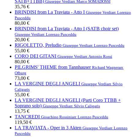
SATB+TTBB)
Giuseppe Verdi
arr. Marco SOMADOSSI
35,76 €
BRINDISI from La Traviata - Atto I
Giuseppe Verdi
arr. Lorenzo
Pusceddu
80,00 €
BRINDISI from La Traviata - Atto I (SATB choir set)
Giuseppe Verdi
arr. Lorenzo Pusceddu
20,00 €
RIGOLETTO, Preludio
Giuseppe Verdi
arr. Lorenzo Pusceddu
55,00 €
CORO DEI GITANI
Giuseppe Verdi
arr. Antonio Rossi
80,00 €
PILGRIMS' THEME from Tannhauser
Richard Wagner
arr.
Ofburg
73,00 €
LA VERGINE DEGLI ANGELI
Giuseppe Verdi
arr. Silvio
Caligaris
55,00 €
LA VERGINE DEGLI ANGELI (Parti Coro TTBB +
Soprano solo)
Giuseppe Verdi
arr. Silvio Caligaris
13,75 €
TANCREDI
Gioachino Rossini
arr. Lorenzo Pusceddu
119,50 €
LA TRAVIATA - Oper in 3 Akten
Giuseppe Verdi
arr. Lorenzo
Pusceddu