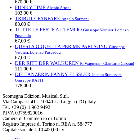
670,00 €
FUNKY TIME
Alessio Artoni
103,00 €
TRIBUTE FANFARE
Angelo Sormani
88,00 €
TUTTE LE FESTE AL TEMPIO
Giuseppe Verdi
arr. Lorenzo
Pusceddu
67,00 €
QUESTA O QUELLA PER ME PARI SONO
Giuseppe
Verdi
arr. Lorenzo Pusceddu
67,00 €
DER RITT DER WALKÜREN
R. Wagner
arr. Giancarlo Gazzani
111,00 €
DIE TANZERIN FANNY ELSSLER
Johann Strauss
arr.
Giuseppe RATTI
178,00 €
Scomegna Edizioni Musicali S.r.l.
Via Campassi 41 – 10040 La Loggia (TO) Italy
Tel. +39 (0)11 962 9492
P.IVA 03759820016
Camera di Commercio di Torino
Registro Imprese di Torino n. REA n. 584777
Capitale sociale € 10.400,00 i.v.