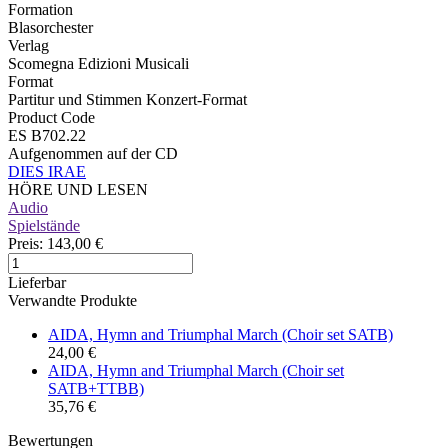
Formation
Blasorchester
Verlag
Scomegna Edizioni Musicali
Format
Partitur und Stimmen Konzert-Format
Product Code
ES B702.22
Aufgenommen auf der CD
DIES IRAE
HÖRE UND LESEN
Audio
Spielstände
Preis:
143,00 €
Lieferbar
Verwandte Produkte
AIDA, Hymn and Triumphal March (Choir set SATB)
24,00 €
AIDA, Hymn and Triumphal March (Choir set
SATB+TTBB)
35,76 €
Bewertungen