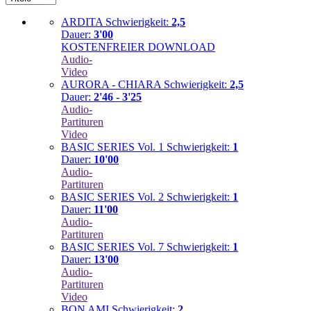
ARDITA
Schwierigkeit:
2,5
Dauer:
3'00
KOSTENFREIER DOWNLOAD
Audio-
Video
AURORA - CHIARA
Schwierigkeit:
2,5
Dauer:
2'46 - 3'25
Audio-
Partituren
Video
BASIC SERIES Vol. 1
Schwierigkeit:
1
Dauer:
10'00
Audio-
Partituren
BASIC SERIES Vol. 2
Schwierigkeit:
1
Dauer:
11'00
Audio-
Partituren
BASIC SERIES Vol. 7
Schwierigkeit:
1
Dauer:
13'00
Audio-
Partituren
Video
BON AMI
Schwierigkeit:
2