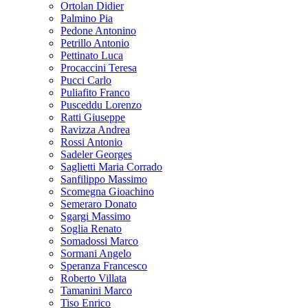
Ortolan Didier
Palmino Pia
Pedone Antonino
Petrillo Antonio
Pettinato Luca
Procaccini Teresa
Pucci Carlo
Puliafito Franco
Pusceddu Lorenzo
Ratti Giuseppe
Ravizza Andrea
Rossi Antonio
Sadeler Georges
Saglietti Maria Corrado
Sanfilippo Massimo
Scomegna Gioachino
Semeraro Donato
Sgargi Massimo
Soglia Renato
Somadossi Marco
Sormani Angelo
Speranza Francesco
Roberto Villata
Tamanini Marco
Tiso Enrico