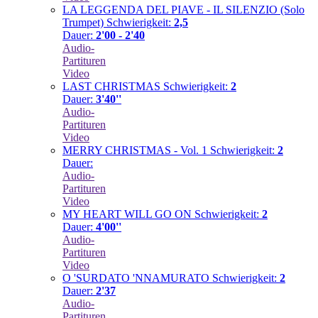
LA LEGGENDA DEL PIAVE - IL SILENZIO (Solo
Trumpet)
Schwierigkeit:
2,5
Dauer:
2'00 - 2'40
Audio-
Partituren
Video
LAST CHRISTMAS
Schwierigkeit:
2
Dauer:
3'40''
Audio-
Partituren
Video
MERRY CHRISTMAS - Vol. 1
Schwierigkeit:
2
Dauer:
Audio-
Partituren
Video
MY HEART WILL GO ON
Schwierigkeit:
2
Dauer:
4'00''
Audio-
Partituren
Video
O 'SURDATO 'NNAMURATO
Schwierigkeit:
2
Dauer:
2'37
Audio-
Partituren