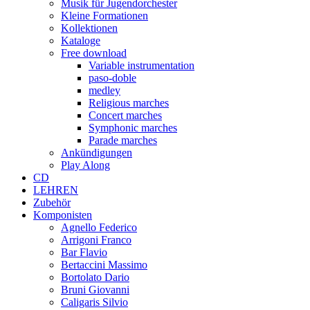
Musik für Jugendorchester
Kleine Formationen
Kollektionen
Kataloge
Free download
Variable instrumentation
paso-doble
medley
Religious marches
Concert marches
Symphonic marches
Parade marches
Ankündigungen
Play Along
CD
LEHREN
Zubehör
Komponisten
Agnello Federico
Arrigoni Franco
Bar Flavio
Bertaccini Massimo
Bortolato Dario
Bruni Giovanni
Caligaris Silvio