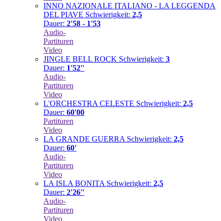
INNO NAZIONALE ITALIANO - LA LEGGENDA
DEL PIAVE
Schwierigkeit:
2,5
Dauer:
2'58 - 1'53
Audio-
Partituren
Video
JINGLE BELL ROCK
Schwierigkeit:
3
Dauer:
1'52''
Audio-
Partituren
Video
L'ORCHESTRA CELESTE
Schwierigkeit:
2,5
Dauer:
60'00
Partituren
Video
LA GRANDE GUERRA
Schwierigkeit:
2,5
Dauer:
60'
Audio-
Partituren
Video
LA ISLA BONITA
Schwierigkeit:
2,5
Dauer:
2'26''
Audio-
Partituren
Video