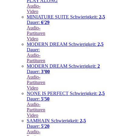
PLAY ALONG
Audio-
Video
MINIATURE SUITE
Schwierigkeit:
2,5
Dauer:
6'29
Audio-
Partituren
Video
MODERN DREAM
Schwierigkeit:
2,5
Dauer:
Audio-
Partituren
MODERN DREAM
Schwierigkeit:
2
Dauer:
3’00
Audio-
Partituren
Video
NONE IS PERFECT
Schwierigkeit:
2,5
Dauer:
5'50
Audio-
Partituren
Video
SAMHAIN
Schwierigkeit:
2,5
Dauer:
5'20
Audio-