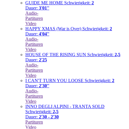
GUIDE ME HOME
Schwierigkeit:
2
Dauer:
3'01''
Audio-
Partituren
Video
HAPPY XMAS (War is Over)
Schwierigkeit:
2
Dauer:
4'04''
Audio-
Partituren
Video
HOUSE OF THE RISING SUN
Schwierigkeit:
2,5
Dauer:
2'25
Audio-
Partituren
Video
I CAN'T TURN YOU LOOSE
Schwierigkeit:
2
Dauer:
2'30''
Audio-
Partituren
Video
INNO DEGLI ALPINI - TRANTA SOLD
Schwierigkeit:
2,5
Dauer:
2'30 - 2'30
Partituren
Video