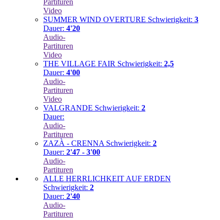
Partituren
Video
SUMMER WIND OVERTURE
Schwierigkeit:
3
Dauer:
4'20
Audio-
Partituren
Video
THE VILLAGE FAIR
Schwierigkeit:
2,5
Dauer:
4'00
Audio-
Partituren
Video
VALGRANDE
Schwierigkeit:
2
Dauer:
Audio-
Partituren
ZAZÀ - CRENNA
Schwierigkeit:
2
Dauer:
2'47 - 3'00
Audio-
Partituren
ALLE HERRLICHKEIT AUF ERDEN
Schwierigkeit:
2
Dauer:
2'40
Audio-
Partituren