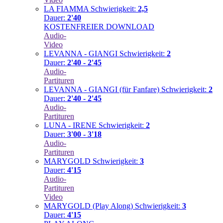
LA FIAMMA
Schwierigkeit:
2,5
Dauer:
2'40
KOSTENFREIER DOWNLOAD
Audio-
Video
LEVANNA - GIANGI
Schwierigkeit:
2
Dauer:
2'40 - 2'45
Audio-
Partituren
LEVANNA - GIANGI (für Fanfare)
Schwierigkeit:
2
Dauer:
2'40 - 2'45
Audio-
Partituren
LUNA - IRENE
Schwierigkeit:
2
Dauer:
3'00 - 3'18
Audio-
Partituren
MARYGOLD
Schwierigkeit:
3
Dauer:
4'15
Audio-
Partituren
Video
MARYGOLD (Play Along)
Schwierigkeit:
3
Dauer:
4'15