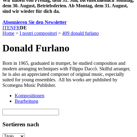
Wir haben von Freitag, dem 31. Juli, bis einschließlich Sonntag,
dem 30. August, Betriebsferien. Ab Montag, dem 31. August,
sind wir wieder für dich da.
Abonnieren Sie den Newsletter
IT
EN
FR
DE
Home
>
I nostri compositori
>
409 donald furlano
Donald Furlano
Born in 1965, graduated in trumpet, he studied composition and
modern arranging techniques with Filippo Daccò. Skilful arranger,
he is also an appreciated composer of original music, especially
suited for young ensembles. All his works are published by
Scomegna Music Publisher.
Kompositionen
Bearbeitung
Sortieren nach