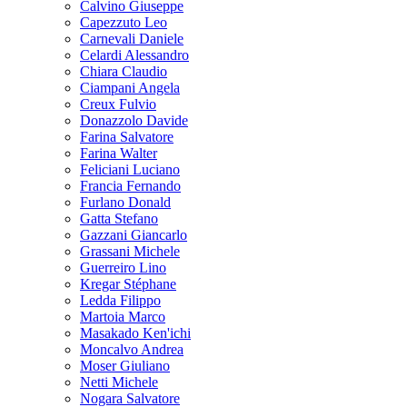
Calvino Giuseppe
Capezzuto Leo
Carnevali Daniele
Celardi Alessandro
Chiara Claudio
Ciampani Angela
Creux Fulvio
Donazzolo Davide
Farina Salvatore
Farina Walter
Feliciani Luciano
Francia Fernando
Furlano Donald
Gatta Stefano
Gazzani Giancarlo
Grassani Michele
Guerreiro Lino
Kregar Stéphane
Ledda Filippo
Martoia Marco
Masakado Ken'ichi
Moncalvo Andrea
Moser Giuliano
Netti Michele
Nogara Salvatore