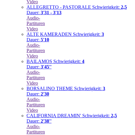
Video
ALLEGRETTO - PASTORALE
Schwierigkeit:
2,5
Dauer:
3'31 - 3'13
Audio-
Partituren
Video
ALTE KAMERADEN
Schwierigkeit:
3
Dauer:
5'10
Audio-
Partituren
Video
BAILAMOS
Schwierigkeit:
4
Dauer:
3'45''
Audio-
Partituren
Video
BORSALINO THEME
Schwierigkeit:
3
Dauer:
2'30
Audio-
Partituren
Video
CALIFORNIA DREAMIN'
Schwierigkeit:
2,5
Dauer:
2'38''
Audio-
Partituren