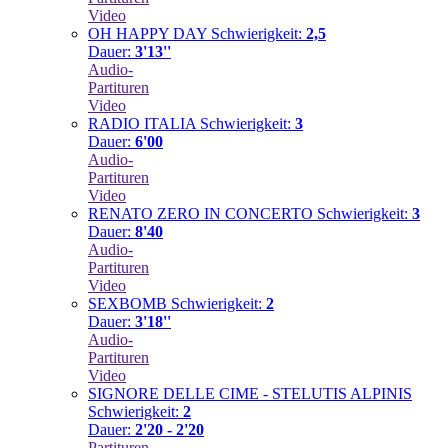
Video
OH HAPPY DAY
Schwierigkeit:
2,5
Dauer:
3'13''
Audio-
Partituren
Video
RADIO ITALIA
Schwierigkeit:
3
Dauer:
6'00
Audio-
Partituren
Video
RENATO ZERO IN CONCERTO
Schwierigkeit:
3
Dauer:
8'40
Audio-
Partituren
Video
SEXBOMB
Schwierigkeit:
2
Dauer:
3'18''
Audio-
Partituren
Video
SIGNORE DELLE CIME - STELUTIS ALPINIS
Schwierigkeit:
2
Dauer:
2'20 - 2'20
Partituren