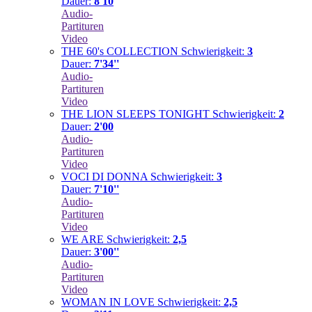
Dauer:
8'10
Audio-
Partituren
Video
THE 60's COLLECTION
Schwierigkeit:
3
Dauer:
7'34''
Audio-
Partituren
Video
THE LION SLEEPS TONIGHT
Schwierigkeit:
2
Dauer:
2'00
Audio-
Partituren
Video
VOCI DI DONNA
Schwierigkeit:
3
Dauer:
7'10''
Audio-
Partituren
Video
WE ARE
Schwierigkeit:
2,5
Dauer:
3'00''
Audio-
Partituren
Video
WOMAN IN LOVE
Schwierigkeit:
2,5