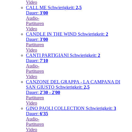
Video
CALL ME
Schwierigkeit:
2,5
Dauer:
3'00
Audio-
Partituren
Video
CANDLE IN THE WIND
Schwierigkeit:
2
Dauer:
3'00
Partituren
Video
CANTI PARTIGIANI
Schwierigkeit:
2
Dauer:
7'10
Audio-
Partituren
Video
CANZONE DEL GRAPPA - LA CAMPANA DI
SAN GIUSTO
Schwierigkeit:
2,5
Dauer:
2'30 - 2'00
Partituren
Video
GINO PAOLI COLLECTION
Schwierigkeit:
3
Dauer:
6'35
Audio-
Partituren
Video