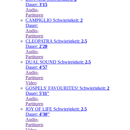
Dauer:
3'15
Audio-
Partituren
CAMPIGLIO
Schwierigkeit:
2
Dauer:
Audio-
Partituren
CLEOPATRA
Schwierigkeit:
2,5
Dauer:
2'20
Audio-
Partituren
DUAL SOUND
Schwierigkeit:
2,5
Dauer:
4'57
Audio-
Partituren
Video
GOSPELS' FAVOURITES!
Schwierigkeit:
2
Dauer:
5'11''
Audio-
Partituren
JOY OF LIFE
Schwierigkeit:
2,5
Dauer:
4'30''
Audio-
Partituren
Video