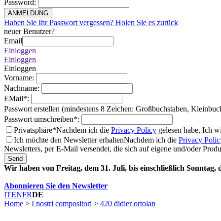
Password
:
ANMELDUNG
Haben Sie Ihr Passwort vergessen? Holen Sie es zurück
neuer Benutzer?
Email
Einloggen
Einloggen
Einloggen
Vorname
:
Nachname
:
EMail
*
:
Passwort erstellen (mindestens 8 Zeichen: Großbuchstaben, Kleinbuc
Passwort umschreiben
*
:
Privatsphäre*
Nachdem ich die
Privacy Policy
gelesen habe, Ich w
Ich möchte den Newsletter erhalten
Nachdem ich die
Privacy Polic
Newsletters, per E-Mail versendet, die sich auf eigene und/oder Prod
Send
Wir haben von Freitag, dem 31. Juli, bis einschließlich Sonntag,
Abonnieren Sie den Newsletter
IT
EN
FR
DE
Home
>
I nostri compositori
>
420 didier ortolan