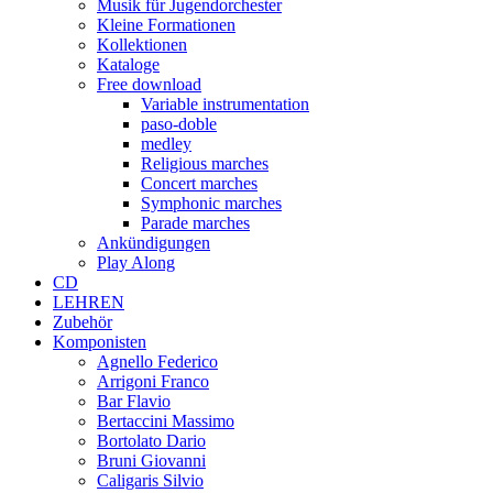
Musik für Jugendorchester
Kleine Formationen
Kollektionen
Kataloge
Free download
Variable instrumentation
paso-doble
medley
Religious marches
Concert marches
Symphonic marches
Parade marches
Ankündigungen
Play Along
CD
LEHREN
Zubehör
Komponisten
Agnello Federico
Arrigoni Franco
Bar Flavio
Bertaccini Massimo
Bortolato Dario
Bruni Giovanni
Caligaris Silvio