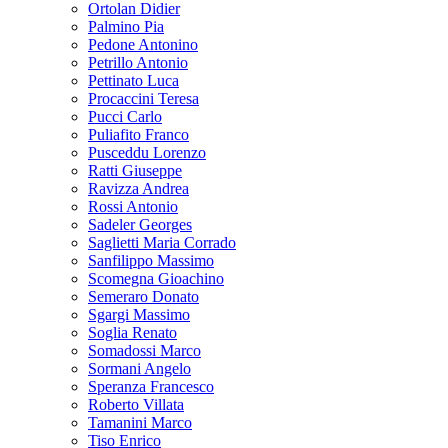
Ortolan Didier
Palmino Pia
Pedone Antonino
Petrillo Antonio
Pettinato Luca
Procaccini Teresa
Pucci Carlo
Puliafito Franco
Pusceddu Lorenzo
Ratti Giuseppe
Ravizza Andrea
Rossi Antonio
Sadeler Georges
Saglietti Maria Corrado
Sanfilippo Massimo
Scomegna Gioachino
Semeraro Donato
Sgargi Massimo
Soglia Renato
Somadossi Marco
Sormani Angelo
Speranza Francesco
Roberto Villata
Tamanini Marco
Tiso Enrico