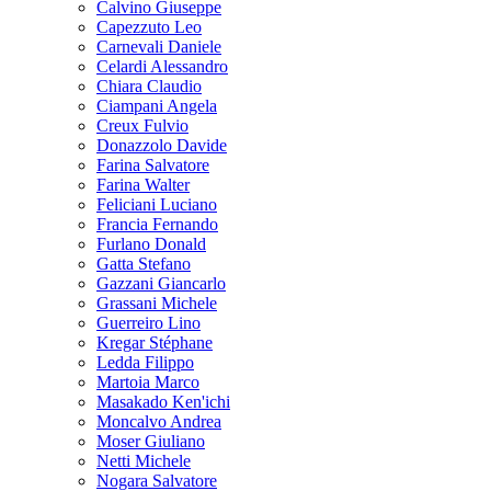
Calvino Giuseppe
Capezzuto Leo
Carnevali Daniele
Celardi Alessandro
Chiara Claudio
Ciampani Angela
Creux Fulvio
Donazzolo Davide
Farina Salvatore
Farina Walter
Feliciani Luciano
Francia Fernando
Furlano Donald
Gatta Stefano
Gazzani Giancarlo
Grassani Michele
Guerreiro Lino
Kregar Stéphane
Ledda Filippo
Martoia Marco
Masakado Ken'ichi
Moncalvo Andrea
Moser Giuliano
Netti Michele
Nogara Salvatore