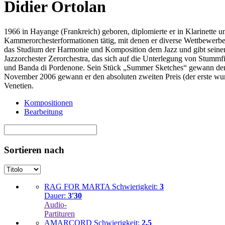
Didier Ortolan
1966 in Hayange (Frankreich) geboren, diplomierte er in Klarinette und
Kammerorchesterformationen tätig, mit denen er diverse Wettbewerbe g
das Studium der Harmonie und Komposition dem Jazz und gibt seinen 
Jazzorchester Zerorchestra, das sich auf die Unterlegung von Stummfi
und Banda di Pordenone. Sein Stück „Summer Sketches“ gewann den zw
November 2006 gewann er den absoluten zweiten Preis (der erste wurd
Venetien.
Kompositionen
Bearbeitung
Sortieren nach
RAG FOR MARTA
Schwierigkeit:
3
Dauer:
3'30
Audio-
Partituren
AMARCORD
Schwierigkeit:
2,5