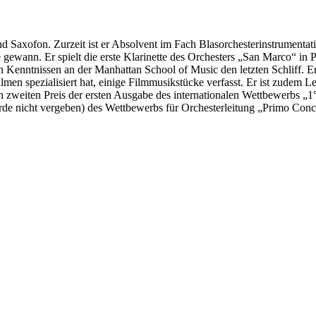
 Saxofon. Zurzeit ist er Absolvent im Fach Blasorchesterinstrumentation
ewann. Er spielt die erste Klarinette des Orchesters „San Marco“ in P
Kenntnissen an der Manhattan School of Music den letzten Schliff. Er
lmen spezialisiert hat, einige Filmmusikstücke verfasst. Er ist zudem 
eiten Preis der ersten Ausgabe des internationalen Wettbewerbs „1° C
e nicht vergeben) des Wettbewerbs für Orchesterleitung „Primo Concor