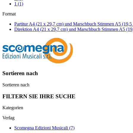
1
(1)
Format
Partitur A4 (21 x 29,7 cm) und Marschbuch Stimmen A5 (19,5
Direktion A4 (21 x 29,7 cm) und Marschbuch Stimmen A5 (19
Sortieren nach
Sortieren nach
FILTERN SIE IHRE SUCHE
Kategorien
Verlag
Scomegna Edizioni Musicali
(7)