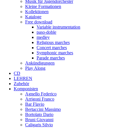
Musik für Jugendorchester
Kleine Formationen
Kollektionen
Kataloge
Free download
Variable instrumentation
paso-doble
medley
Religious marches
Concert marches
Symphonic marches
Parade marches
Ankündigungen
Play Along
CD
LEHREN
Zubehör
Komponisten
Agnello Federico
Arrigoni Franco
Bar Flavio
Bertaccini Massimo
Bortolato Dario
Bruni Giovanni
Caligaris Silvio