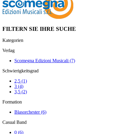
FILTERN SIE IHRE SUCHE
Kategorien
Verlag
Scomegna Edizioni Musicali
(7)
Schwierigkeitsgrad
2,5
(1)
3
(4)
3,5
(2)
Formation
Blasorchester
(6)
Casual Band
0
(6)