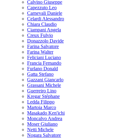
Calvino Giuseppe
Capezzuto Leo
Carnevali Daniele
Celardi Alessandro
Chiara Claudio
Ciampani Angela
Creux Fulvio
Donazzolo Davide
Farina Salvatore
Farina Walter
Feliciani Luciano
Francia Fernando
Furlano Donald
Gatta Stefano
Gazzani Giancarlo
Grassani Michele
Guerreiro Lino
Kregar Stéphane
Ledda Filippo
Martoia Marco
Masakado Ken'ichi
Moncalvo Andrea
Moser Giuliano
Netti Michele
Nogara Salvatore