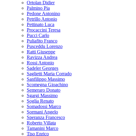
Ortolan Didier
Palmino Pia
Pedone Antonino
Petrillo Antonio
Pettinato Luca
Procaccini Teresa
Pucci Carlo
Puliafito Franco
Pusceddu Lorenzo
Ratti Giuseppe
Ravizza Andrea
Rossi Antonio
Sadeler Georges
Saglietti Maria Corrado
Sanfilippo Massimo
Scomegna Gioachino
Semeraro Donato
Sgargi Massimo
Soglia Renato
Somadossi Marco
Sormani Angelo
Speranza Francesco
Roberto Villata
Tamanini Marco
Tiso Enrico