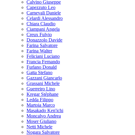
Calvino Giuseppe
Capezzuto Leo
Carnevali Daniele
Celardi Alessandro
Chiara Claudio
Ciampani Angela
Creux Fulvio
Donazzolo Davide
Farina Salvatore
Farina Walter
Feliciani Luciano
Francia Fernando
Furlano Donald
Gatta Stefano
Gazzani Giancarlo
Grassani Michele
Guerreiro Lino
Kregar Stéphane
Ledda Filippo
Martoia Marco
Masakado Ken'ichi
Moncalvo Andrea
Moser Giuliano
Netti Michele
Nogara Salvatore