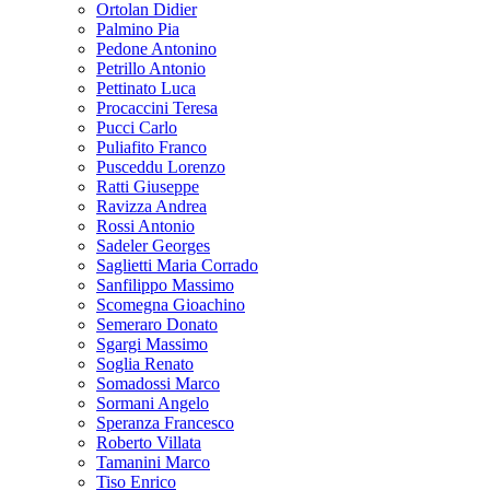
Ortolan Didier
Palmino Pia
Pedone Antonino
Petrillo Antonio
Pettinato Luca
Procaccini Teresa
Pucci Carlo
Puliafito Franco
Pusceddu Lorenzo
Ratti Giuseppe
Ravizza Andrea
Rossi Antonio
Sadeler Georges
Saglietti Maria Corrado
Sanfilippo Massimo
Scomegna Gioachino
Semeraro Donato
Sgargi Massimo
Soglia Renato
Somadossi Marco
Sormani Angelo
Speranza Francesco
Roberto Villata
Tamanini Marco
Tiso Enrico