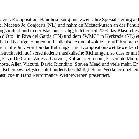
vier, Komposition, Bandbesetzung und zwei Jahre Spezialisierung auf 
bei Maestro Jo Conjaerts (NL) und nahm an Meisterkursen an der Panul
gsumfeld und in der Blasmusik tätig, leitet er seit 2009 das Blasorches
 d'Oro" in Riva del Garda (TN) und dem "WMC" in Kerkrade (NL) erha
s, hat CDs aufgenommen und italienische und absolute Uraufführungen
d in die Jury von Bandaufführungs- und Kompositionswettbewerben beru
erstreckt sich auf verschiedene musikalische Richtungen, so dass er m
, Enzo De Caro, Vanessa Gravina, Raffaello Simeoni, Ensemble Microl
tte, Allen Vizzutti, David Riondino, Steven Mead und viele mehr. Er is
lienischen zwanzigsten Jahrhunderts beschäftigt. Seine Werke erschei
chtstücke in Band-Performance-Wettbewerben präsentiert.