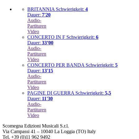
BRITANNIA
Schwierigkeit:
4
Dauer:
7'20
Audio-
Partituren
Video
CONCERTO IN F
Schwierigkeit:
6
Dauer:
33’00
Audio-
Partituren
Video
CONCERTO PER BANDA
Schwierigkeit:
5
Dauer:
13'15
Audio-
Partituren
Video
PAGINE DI GUERRA
Schwierigkeit:
5,5
Dauer:
11'30
Audio-
Partituren
Video
Scomegna Edizioni Musicali S.r.l.
Via Campassi 41 – 10040 La Loggia (TO) Italy
Tel. +39 (0)11 962 9492