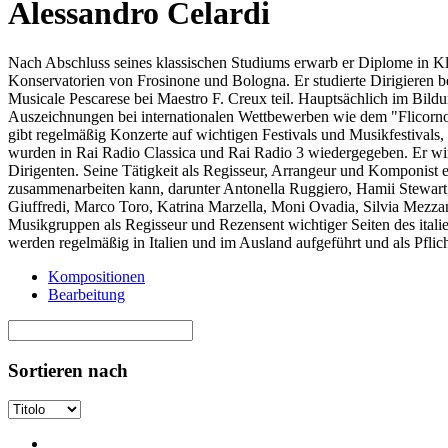
Alessandro Celardi
Nach Abschluss seines klassischen Studiums erwarb er Diplome in Kla
Konservatorien von Frosinone und Bologna. Er studierte Dirigieren 
Musicale Pescarese bei Maestro F. Creux teil. Hauptsächlich im Bildun
Auszeichnungen bei internationalen Wettbewerben wie dem "Flicorno
gibt regelmäßig Konzerte auf wichtigen Festivals und Musikfestival
wurden in Rai Radio Classica und Rai Radio 3 wiedergegeben. Er wir
Dirigenten. Seine Tätigkeit als Regisseur, Arrangeur und Komponist 
zusammenarbeiten kann, darunter Antonella Ruggiero, Hamii Stewart
Giuffredi, Marco Toro, Katrina Marzella, Moni Ovadia, Silvia Mezzano
Musikgruppen als Regisseur und Rezensent wichtiger Seiten des ita
werden regelmäßig in Italien und im Ausland aufgeführt und als Pfli
Kompositionen
Bearbeitung
Sortieren nach