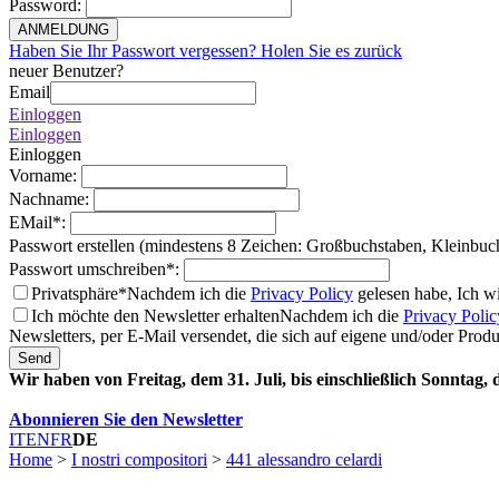
Password
:
ANMELDUNG
Haben Sie Ihr Passwort vergessen? Holen Sie es zurück
neuer Benutzer?
Email
Einloggen
Einloggen
Einloggen
Vorname
:
Nachname
:
EMail
*
:
Passwort erstellen (mindestens 8 Zeichen: Großbuchstaben, Kleinbuc
Passwort umschreiben
*
:
Privatsphäre*
Nachdem ich die
Privacy Policy
gelesen habe, Ich w
Ich möchte den Newsletter erhalten
Nachdem ich die
Privacy Polic
Newsletters, per E-Mail versendet, die sich auf eigene und/oder Prod
Send
Wir haben von Freitag, dem 31. Juli, bis einschließlich Sonntag,
Abonnieren Sie den Newsletter
IT
EN
FR
DE
Home
>
I nostri compositori
>
441 alessandro celardi