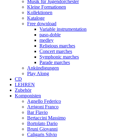
Musik für Jugendorchester
Kleine Formationen
Kollektionen
Kataloge
Free download
Variable instrumentation
paso-doble
medley
Religious marches
Concert marches
Symphonic marches
Parade marches
Ankündigungen
Play Along
CD
LEHREN
Zubehör
Komponisten
Agnello Federico
Arrigoni Franco
Bar Flavio
Bertaccini Massimo
Bortolato Dario
Bruni Giovanni
Caligaris Silvio