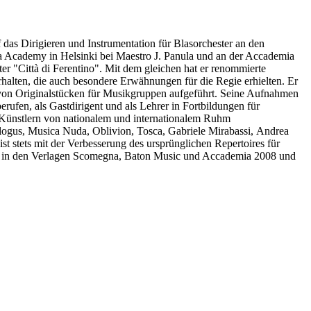
das Dirigieren und Instrumentation für Blasorchester an den
a Academy in Helsinki bei Maestro J. Panula und an der Accademia
ter "Città di Ferentino". Mit dem gleichen hat er renommierte
lten, die auch besondere Erwähnungen für die Regie erhielten. Er
 von Originalstücken für Musikgruppen aufgeführt. Seine Aufnahmen
fen, als Gastdirigent und als Lehrer in Fortbildungen für
it Künstlern von nationalem und internationalem Ruhm
ogus, Musica Nuda, Oblivion, Tosca, Gabriele Mirabassi, Andrea
t stets mit der Verbesserung des ursprünglichen Repertoires für
nen in den Verlagen Scomegna, Baton Music und Accademia 2008 und