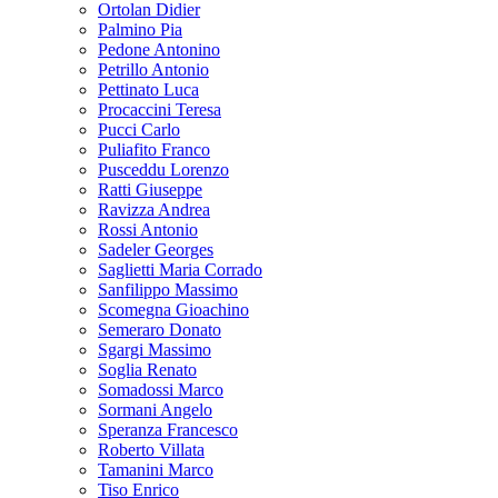
Ortolan Didier
Palmino Pia
Pedone Antonino
Petrillo Antonio
Pettinato Luca
Procaccini Teresa
Pucci Carlo
Puliafito Franco
Pusceddu Lorenzo
Ratti Giuseppe
Ravizza Andrea
Rossi Antonio
Sadeler Georges
Saglietti Maria Corrado
Sanfilippo Massimo
Scomegna Gioachino
Semeraro Donato
Sgargi Massimo
Soglia Renato
Somadossi Marco
Sormani Angelo
Speranza Francesco
Roberto Villata
Tamanini Marco
Tiso Enrico