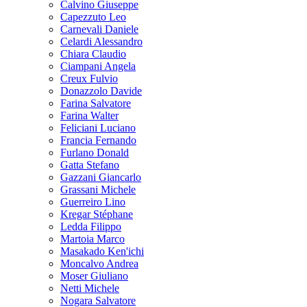
Calvino Giuseppe
Capezzuto Leo
Carnevali Daniele
Celardi Alessandro
Chiara Claudio
Ciampani Angela
Creux Fulvio
Donazzolo Davide
Farina Salvatore
Farina Walter
Feliciani Luciano
Francia Fernando
Furlano Donald
Gatta Stefano
Gazzani Giancarlo
Grassani Michele
Guerreiro Lino
Kregar Stéphane
Ledda Filippo
Martoia Marco
Masakado Ken'ichi
Moncalvo Andrea
Moser Giuliano
Netti Michele
Nogara Salvatore