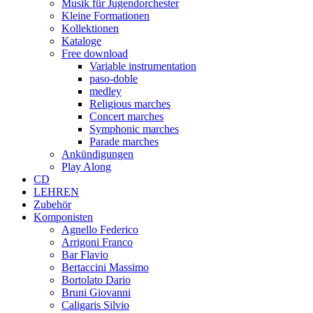
Musik für Jugendorchester
Kleine Formationen
Kollektionen
Kataloge
Free download
Variable instrumentation
paso-doble
medley
Religious marches
Concert marches
Symphonic marches
Parade marches
Ankündigungen
Play Along
CD
LEHREN
Zubehör
Komponisten
Agnello Federico
Arrigoni Franco
Bar Flavio
Bertaccini Massimo
Bortolato Dario
Bruni Giovanni
Caligaris Silvio