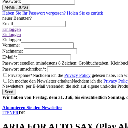
Password
:
ANMELDUNG
Haben Sie Ihr Passwort vergessen? Holen Sie es zurück
neuer Benutzer?
Email
Einloggen
Einloggen
Einloggen
Vorname
:
Nachname
:
EMail
*
:
Passwort erstellen (mindestens 8 Zeichen: Großbuchstaben, Kleinbuc
Passwort umschreiben
*
:
Privatsphäre*
Nachdem ich die
Privacy Policy
gelesen habe, Ich w
Ich möchte den Newsletter erhalten
Nachdem ich die
Privacy Polic
Newsletters, per E-Mail versendet, die sich auf eigene und/oder Prod
Send
Wir haben von Freitag, dem 31. Juli, bis einschließlich Sonntag,
Abonnieren Sie den Newsletter
IT
EN
FR
DE
ARIA FOR ALTO SAX (Play Al