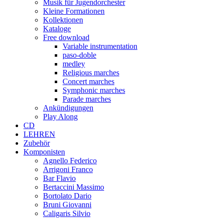
Musik für Jugendorchester
Kleine Formationen
Kollektionen
Kataloge
Free download
Variable instrumentation
paso-doble
medley
Religious marches
Concert marches
Symphonic marches
Parade marches
Ankündigungen
Play Along
CD
LEHREN
Zubehör
Komponisten
Agnello Federico
Arrigoni Franco
Bar Flavio
Bertaccini Massimo
Bortolato Dario
Bruni Giovanni
Caligaris Silvio