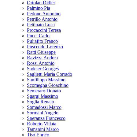
Ortolan Didier
Palmino Pia
Pedone Antonino
Petrillo Antonio
Pettinato Luca
Procaccini Teresa
Pucci Carlo
Puliafito Franco
Pusceddu Lorenzo
Ratti Giuseppe
Ravizza Andrea
Rossi Antonio
Sadeler Georges
Saglietti Maria Corrado
Sanfilippo Massimo
Scomegna Gioachino
Semeraro Donato
Sgargi Massimo
Soglia Renato
Somadossi Marco
Sormani Angelo
Speranza Francesco
Roberto Villata
Tamanini Marco
Tiso Enrico