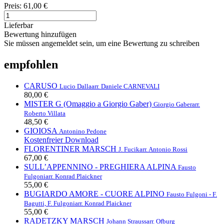
Preis:
61,00 €
Lieferbar
Bewertung hinzufügen
Sie müssen angemeldet sein, um eine Bewertung zu schreiben
empfohlen
CARUSO
Lucio Dalla
arr. Daniele CARNEVALI
80,00 €
MISTER G (Omaggio a Giorgio Gaber)
Giorgio Gaber
arr.
Roberto Villata
48,50 €
GIOIOSA
Antonino Pedone
Kostenfreier Download
FLORENTINER MARSCH
J. Fucik
arr. Antonio Rossi
67,00 €
SULL’APPENNINO - PREGHIERA ALPINA
Fausto
Fulgoni
arr. Konrad Plaickner
55,00 €
BUGIARDO AMORE - CUORE ALPINO
Fausto Fulgoni - F.
Bagutti, F. Fulgoni
arr. Konrad Plaickner
55,00 €
RADETZKY MARSCH
Johann Strauss
arr. Ofburg