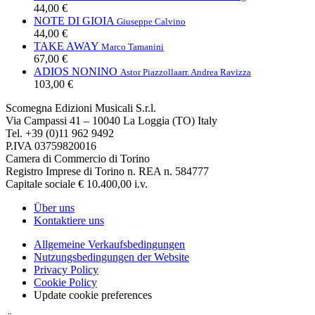
44,00 €
NOTE DI GIOIA
Giuseppe Calvino
44,00 €
TAKE AWAY
Marco Tamanini
67,00 €
ADIOS NONINO
Astor Piazzolla
arr. Andrea Ravizza
103,00 €
Scomegna Edizioni Musicali S.r.l.
Via Campassi 41 – 10040 La Loggia (TO) Italy
Tel. +39 (0)11 962 9492
P.IVA 03759820016
Camera di Commercio di Torino
Registro Imprese di Torino n. REA n. 584777
Capitale sociale € 10.400,00 i.v.
Über uns
Kontaktiere uns
Allgemeine Verkaufsbedingungen
Nutzungsbedingungen der Website
Privacy Policy
Cookie Policy
Update cookie preferences