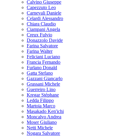
Calvino Giuseppe
Capezzuto Leo
Carnevali Daniele
Celardi Alessandro
Chiara Claudio
Ciampani Angela
Creux Fulvio
Donazzolo Davide
Farina Salvatore
Farina Walter
Feliciani Luciano
Francia Fernando
Furlano Donald
Gatta Stefano
Gazzani Giancarlo
Grassani Michele
Guerreiro Lino
Kregar Stéphane
Ledda Filippo
Martoia Marco
Masakado Ken'ichi
Moncalvo Andrea
Moser Giuliano
Netti Michele
Nogara Salvatore