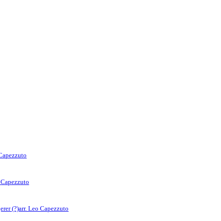
 Capezzuto
o Capezzuto
rer (?)
arr. Leo Capezzuto