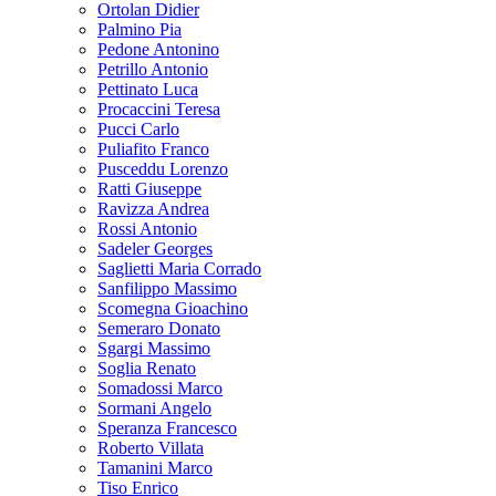
Ortolan Didier
Palmino Pia
Pedone Antonino
Petrillo Antonio
Pettinato Luca
Procaccini Teresa
Pucci Carlo
Puliafito Franco
Pusceddu Lorenzo
Ratti Giuseppe
Ravizza Andrea
Rossi Antonio
Sadeler Georges
Saglietti Maria Corrado
Sanfilippo Massimo
Scomegna Gioachino
Semeraro Donato
Sgargi Massimo
Soglia Renato
Somadossi Marco
Sormani Angelo
Speranza Francesco
Roberto Villata
Tamanini Marco
Tiso Enrico