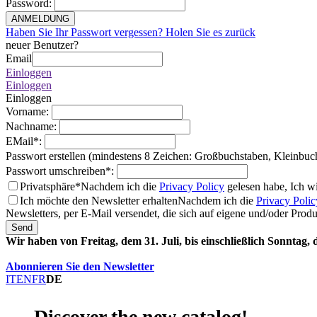
Password
:
ANMELDUNG
Haben Sie Ihr Passwort vergessen? Holen Sie es zurück
neuer Benutzer?
Email
Einloggen
Einloggen
Einloggen
Vorname
:
Nachname
:
EMail
*
:
Passwort erstellen (mindestens 8 Zeichen: Großbuchstaben, Kleinbuc
Passwort umschreiben
*
:
Privatsphäre*
Nachdem ich die
Privacy Policy
gelesen habe, Ich w
Ich möchte den Newsletter erhalten
Nachdem ich die
Privacy Polic
Newsletters, per E-Mail versendet, die sich auf eigene und/oder Prod
Send
Wir haben von Freitag, dem 31. Juli, bis einschließlich Sonntag,
Abonnieren Sie den Newsletter
IT
EN
FR
DE
Discover the new catalog!