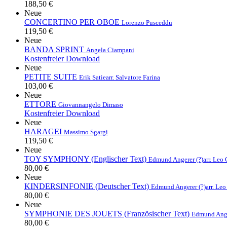
188,50 €
Neue
CONCERTINO PER OBOE
Lorenzo Pusceddu
119,50 €
Neue
BANDA SPRINT
Angela Ciampani
Kostenfreier Download
Neue
PETITE SUITE
Erik Satie
arr. Salvatore Farina
103,00 €
Neue
ETTORE
Giovannangelo Dimaso
Kostenfreier Download
Neue
HARAGEI
Massimo Sgargi
119,50 €
Neue
TOY SYMPHONY (Englischer Text)
Edmund Angerer (?)
arr. Leo
80,00 €
Neue
KINDERSINFONIE (Deutscher Text)
Edmund Angerer (?)
arr. Le
80,00 €
Neue
SYMPHONIE DES JOUETS (Französischer Text)
Edmund Ange
80,00 €