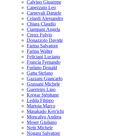
Calvino Giuseppe
Capezzuto Leo
Carnevali Daniele
Celardi Alessandro
Chiara Claudio
Ciampani Angela
Creux Fulvio
Donazzolo Davide
Farina Salvatore
Farina Walter
Feliciani Luciano
Francia Fernando
Furlano Donald
Gatta Stefano
Gazzani Giancarlo
Grassani Michele
Guerreiro Lino
Kregar Stéphane
Ledda Filippo
Martoia Marco
Masakado Ken'ichi
Moncalvo Andrea
Moser Giuliano
Netti Michele
Nogara Salvatore