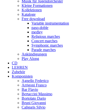
Musik für Jugendorchester
Kleine Formationen
Kollektionen
Kataloge
Free download
Variable instrumentation
paso-doble
medley
Religious marches
Concert marches
Symphonic marches
Parade marches
Ankündigungen
Play Along
CD
LEHREN
Zubehör
Komponisten
Agnello Federico
Arrigoni Franco
Bar Flavio
Bertaccini Massimo
Bortolato Dario
Bruni Giovanni
Caligaris Silvio