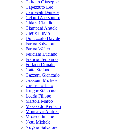
Calvino Giuseppe
Capezzuto Leo
Carnevali Daniele
Celardi Alessandro
Chiara Claudio
Ciampani Angela
Creux Fulvio
Donazzolo Davide
Farina Salvatore
Farina Walter
Feliciani Luciano
Francia Fernando
Furlano Donald
Gatta Stefano
Gazzani Giancarlo
Grassani Michele
Guerreiro Lino
Kregar Stéphane
Ledda Filippo
Martoia Marco
Masakado Ken'ichi
Moncalvo Andrea
Moser Giuliano
Netti Michele
Nogara Salvatore