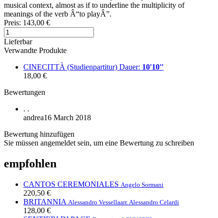
musical context, almost as if to underline the multiplicity of
meanings of the verb Â“to playÂ”.
Preis:
143,00 €
Lieferbar
Verwandte Produkte
CINECITTÀ (Studienpartitur)
Dauer:
10'10''
18,00 €
Bewertungen
.
.
andrea
16 March 2018
Bewertung hinzufügen
Sie müssen angemeldet sein, um eine Bewertung zu schreiben
empfohlen
CANTOS CEREMONIALES
Angelo Sormani
220,50 €
BRITANNIA
Alessandro Vessella
arr. Alessandro Celardi
128,00 €