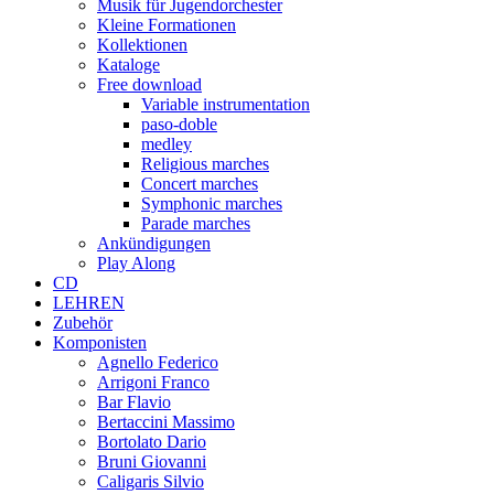
Musik für Jugendorchester
Kleine Formationen
Kollektionen
Kataloge
Free download
Variable instrumentation
paso-doble
medley
Religious marches
Concert marches
Symphonic marches
Parade marches
Ankündigungen
Play Along
CD
LEHREN
Zubehör
Komponisten
Agnello Federico
Arrigoni Franco
Bar Flavio
Bertaccini Massimo
Bortolato Dario
Bruni Giovanni
Caligaris Silvio