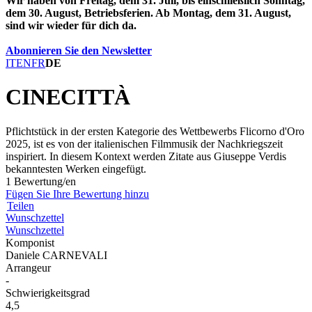
Wir haben von Freitag, dem 31. Juli, bis einschließlich Sonntag,
dem 30. August, Betriebsferien. Ab Montag, dem 31. August,
sind wir wieder für dich da.
Abonnieren Sie den Newsletter
IT
EN
FR
DE
CINECITTÀ
Pflichtstück in der ersten Kategorie des Wettbewerbs Flicorno d'Oro
2025, ist es von der italienischen Filmmusik der Nachkriegszeit
inspiriert. In diesem Kontext werden Zitate aus Giuseppe Verdis
bekanntesten Werken eingefügt.
1 Bewertung/en
Fügen Sie Ihre Bewertung hinzu
Teilen
Wunschzettel
Wunschzettel
Komponist
Daniele CARNEVALI
Arrangeur
-
Schwierigkeitsgrad
4,5