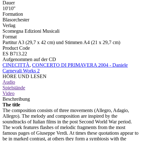
Dauer
10'10''
Formation
Blasorchester
Verlag
Scomegna Edizioni Musicali
Format
Partitur A3 (29,7 x 42 cm) und Stimmen A4 (21 x 29,7 cm)
Product Code
ES B713.22
Aufgenommen auf der CD
CINECITTÀ
,
CONCERTO DI PRIMAVERA 2004 - Daniele
Carnevali Works 2
HÖRE UND LESEN
Audio
Spielstände
Video
Beschreibung
The title
The composition consists of three movements (Allegro, Adagio,
Allegro). The melody and composition are inspired by the
soundtracks of Italian films in the post Second World War period.
The work features flashes of melodic fragments from the most
famous pages of Giuseppe Verdi. At times these quotations appear to
be in marked contrast, at others they form a symbiosis with the