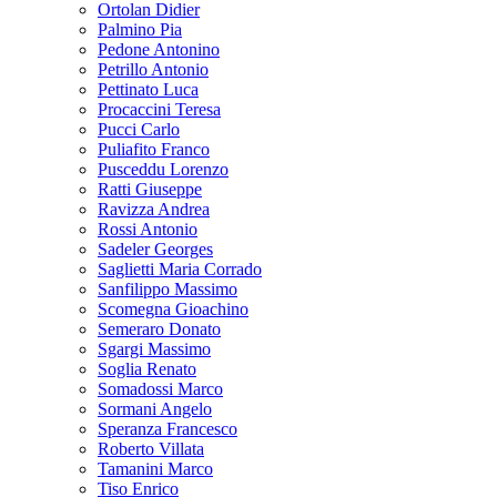
Ortolan Didier
Palmino Pia
Pedone Antonino
Petrillo Antonio
Pettinato Luca
Procaccini Teresa
Pucci Carlo
Puliafito Franco
Pusceddu Lorenzo
Ratti Giuseppe
Ravizza Andrea
Rossi Antonio
Sadeler Georges
Saglietti Maria Corrado
Sanfilippo Massimo
Scomegna Gioachino
Semeraro Donato
Sgargi Massimo
Soglia Renato
Somadossi Marco
Sormani Angelo
Speranza Francesco
Roberto Villata
Tamanini Marco
Tiso Enrico