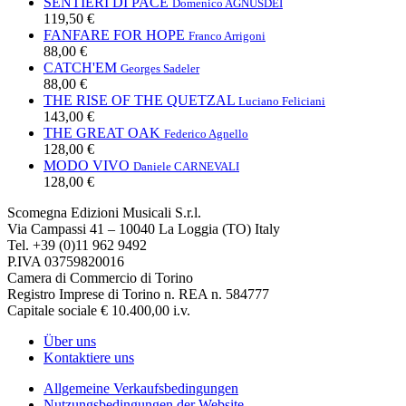
SENTIERI DI PACE
Domenico AGNUSDEI
119,50 €
FANFARE FOR HOPE
Franco Arrigoni
88,00 €
CATCH'EM
Georges Sadeler
88,00 €
THE RISE OF THE QUETZAL
Luciano Feliciani
143,00 €
THE GREAT OAK
Federico Agnello
128,00 €
MODO VIVO
Daniele CARNEVALI
128,00 €
Scomegna Edizioni Musicali S.r.l.
Via Campassi 41 – 10040 La Loggia (TO) Italy
Tel. +39 (0)11 962 9492
P.IVA 03759820016
Camera di Commercio di Torino
Registro Imprese di Torino n. REA n. 584777
Capitale sociale € 10.400,00 i.v.
Über uns
Kontaktiere uns
Allgemeine Verkaufsbedingungen
Nutzungsbedingungen der Website