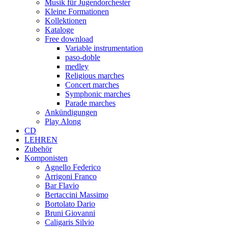
Musik für Jugendorchester
Kleine Formationen
Kollektionen
Kataloge
Free download
Variable instrumentation
paso-doble
medley
Religious marches
Concert marches
Symphonic marches
Parade marches
Ankündigungen
Play Along
CD
LEHREN
Zubehör
Komponisten
Agnello Federico
Arrigoni Franco
Bar Flavio
Bertaccini Massimo
Bortolato Dario
Bruni Giovanni
Caligaris Silvio