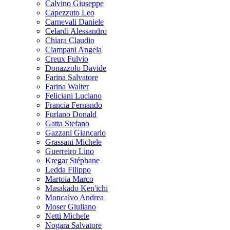
Calvino Giuseppe
Capezzuto Leo
Carnevali Daniele
Celardi Alessandro
Chiara Claudio
Ciampani Angela
Creux Fulvio
Donazzolo Davide
Farina Salvatore
Farina Walter
Feliciani Luciano
Francia Fernando
Furlano Donald
Gatta Stefano
Gazzani Giancarlo
Grassani Michele
Guerreiro Lino
Kregar Stéphane
Ledda Filippo
Martoia Marco
Masakado Ken'ichi
Moncalvo Andrea
Moser Giuliano
Netti Michele
Nogara Salvatore