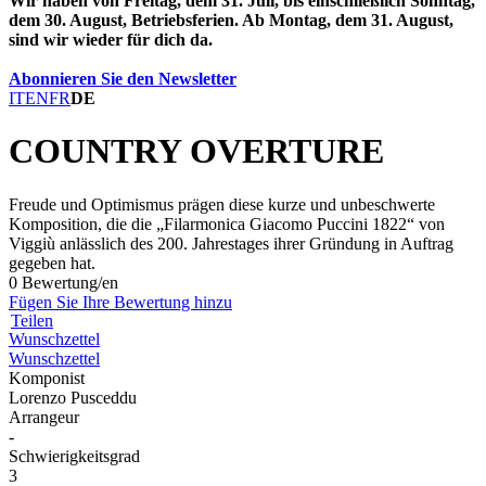
Wir haben von Freitag, dem 31. Juli, bis einschließlich Sonntag,
dem 30. August, Betriebsferien. Ab Montag, dem 31. August,
sind wir wieder für dich da.
Abonnieren Sie den Newsletter
IT
EN
FR
DE
COUNTRY OVERTURE
Freude und Optimismus prägen diese kurze und unbeschwerte
Komposition, die die „Filarmonica Giacomo Puccini 1822“ von
Viggiù anlässlich des 200. Jahrestages ihrer Gründung in Auftrag
gegeben hat.
0 Bewertung/en
Fügen Sie Ihre Bewertung hinzu
Teilen
Wunschzettel
Wunschzettel
Komponist
Lorenzo Pusceddu
Arrangeur
-
Schwierigkeitsgrad
3