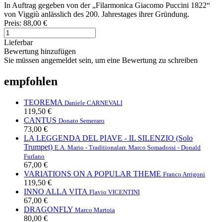
In Auftrag gegeben von der „Filarmonica Giacomo Puccini 1822“
von Viggiù anlässlich des 200. Jahrestages ihrer Gründung.
Preis:
88,00 €
Lieferbar
Bewertung hinzufügen
Sie müssen angemeldet sein, um eine Bewertung zu schreiben
empfohlen
TEOREMA
Daniele CARNEVALI
119,50 €
CANTUS
Donato Semeraro
73,00 €
LA LEGGENDA DEL PIAVE - IL SILENZIO (Solo
Trumpet)
E.A. Mario - Traditional
arr. Marco Somadossi - Donald
Furlano
67,00 €
VARIATIONS ON A POPULAR THEME
Franco Arrigoni
119,50 €
INNO ALLA VITA
Flavio VICENTINI
67,00 €
DRAGONFLY
Marco Martoia
80,00 €