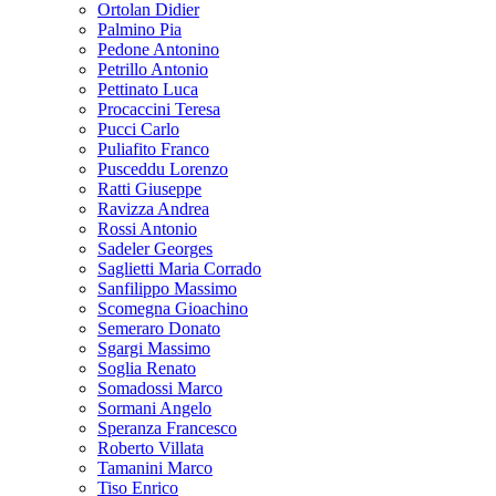
Ortolan Didier
Palmino Pia
Pedone Antonino
Petrillo Antonio
Pettinato Luca
Procaccini Teresa
Pucci Carlo
Puliafito Franco
Pusceddu Lorenzo
Ratti Giuseppe
Ravizza Andrea
Rossi Antonio
Sadeler Georges
Saglietti Maria Corrado
Sanfilippo Massimo
Scomegna Gioachino
Semeraro Donato
Sgargi Massimo
Soglia Renato
Somadossi Marco
Sormani Angelo
Speranza Francesco
Roberto Villata
Tamanini Marco
Tiso Enrico