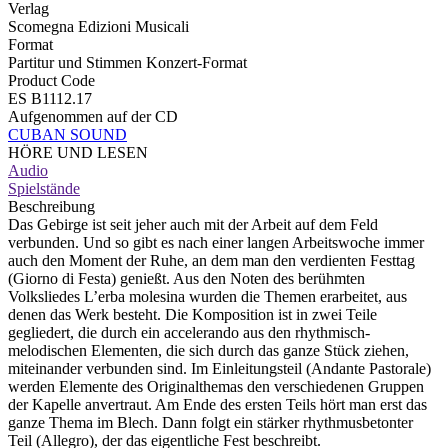
Verlag
Scomegna Edizioni Musicali
Format
Partitur und Stimmen Konzert-Format
Product Code
ES B1112.17
Aufgenommen auf der CD
CUBAN SOUND
HÖRE UND LESEN
Audio
Spielstände
Beschreibung
Das Gebirge ist seit jeher auch mit der Arbeit auf dem Feld
verbunden. Und so gibt es nach einer langen Arbeitswoche immer
auch den Moment der Ruhe, an dem man den verdienten Festtag
(Giorno di Festa) genießt. Aus den Noten des berühmten
Volksliedes L’erba molesina wurden die Themen erarbeitet, aus
denen das Werk besteht. Die Komposition ist in zwei Teile
gegliedert, die durch ein accelerando aus den rhythmisch-
melodischen Elementen, die sich durch das ganze Stück ziehen,
miteinander verbunden sind. Im Einleitungsteil (Andante Pastorale)
werden Elemente des Originalthemas den verschiedenen Gruppen
der Kapelle anvertraut. Am Ende des ersten Teils hört man erst das
ganze Thema im Blech. Dann folgt ein stärker rhythmusbetonter
Teil (Allegro), der das eigentliche Fest beschreibt.