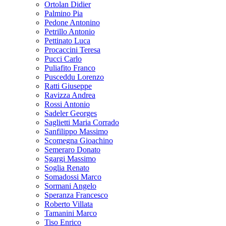
Ortolan Didier
Palmino Pia
Pedone Antonino
Petrillo Antonio
Pettinato Luca
Procaccini Teresa
Pucci Carlo
Puliafito Franco
Pusceddu Lorenzo
Ratti Giuseppe
Ravizza Andrea
Rossi Antonio
Sadeler Georges
Saglietti Maria Corrado
Sanfilippo Massimo
Scomegna Gioachino
Semeraro Donato
Sgargi Massimo
Soglia Renato
Somadossi Marco
Sormani Angelo
Speranza Francesco
Roberto Villata
Tamanini Marco
Tiso Enrico