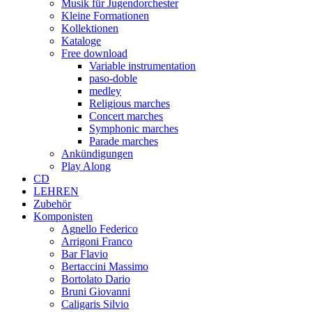
Musik für Jugendorchester
Kleine Formationen
Kollektionen
Kataloge
Free download
Variable instrumentation
paso-doble
medley
Religious marches
Concert marches
Symphonic marches
Parade marches
Ankündigungen
Play Along
CD
LEHREN
Zubehör
Komponisten
Agnello Federico
Arrigoni Franco
Bar Flavio
Bertaccini Massimo
Bortolato Dario
Bruni Giovanni
Caligaris Silvio