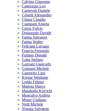
Calvino Giuseppe
Capezzuto Leo
Carnevali Daniele
Celardi Alessandro
Chiara Claudio
Ciampani Angela
Creux Fulvio
Donazzolo Davide
Farina Salvatore
Farina Walter
Feliciani Luciano
Francia Fernando
Furlano Donald
Gatta Stefano
Gazzani Giancarlo
Grassani Michele
Guerreiro Lino
Kregar Stéphane
Ledda Filippo
Martoia Marco
Masakado Ken'ichi
Moncalvo Andrea
Moser Giuliano
Netti Michele
Nogara Salvatore