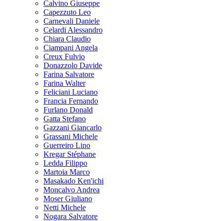
Calvino Giuseppe
Capezzuto Leo
Carnevali Daniele
Celardi Alessandro
Chiara Claudio
Ciampani Angela
Creux Fulvio
Donazzolo Davide
Farina Salvatore
Farina Walter
Feliciani Luciano
Francia Fernando
Furlano Donald
Gatta Stefano
Gazzani Giancarlo
Grassani Michele
Guerreiro Lino
Kregar Stéphane
Ledda Filippo
Martoia Marco
Masakado Ken'ichi
Moncalvo Andrea
Moser Giuliano
Netti Michele
Nogara Salvatore