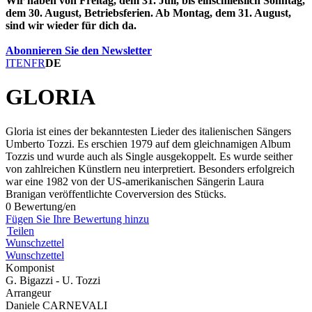
Wir haben von Freitag, dem 31. Juli, bis einschließlich Sonntag,
dem 30. August, Betriebsferien. Ab Montag, dem 31. August,
sind wir wieder für dich da.
Abonnieren Sie den Newsletter
IT
EN
FR
DE
GLORIA
Gloria ist eines der bekanntesten Lieder des italienischen Sängers
Umberto Tozzi. Es erschien 1979 auf dem gleichnamigen Album
Tozzis und wurde auch als Single ausgekoppelt. Es wurde seither
von zahlreichen Künstlern neu interpretiert. Besonders erfolgreich
war eine 1982 von der US-amerikanischen Sängerin Laura
Branigan veröffentlichte Coverversion des Stücks.
0 Bewertung/en
Fügen Sie Ihre Bewertung hinzu
Teilen
Wunschzettel
Wunschzettel
Komponist
G. Bigazzi - U. Tozzi
Arrangeur
Daniele CARNEVALI