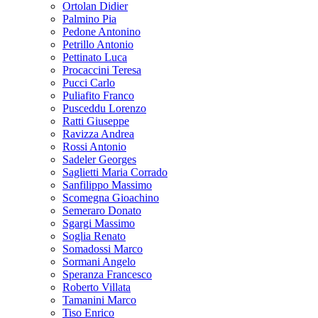
Ortolan Didier
Palmino Pia
Pedone Antonino
Petrillo Antonio
Pettinato Luca
Procaccini Teresa
Pucci Carlo
Puliafito Franco
Pusceddu Lorenzo
Ratti Giuseppe
Ravizza Andrea
Rossi Antonio
Sadeler Georges
Saglietti Maria Corrado
Sanfilippo Massimo
Scomegna Gioachino
Semeraro Donato
Sgargi Massimo
Soglia Renato
Somadossi Marco
Sormani Angelo
Speranza Francesco
Roberto Villata
Tamanini Marco
Tiso Enrico