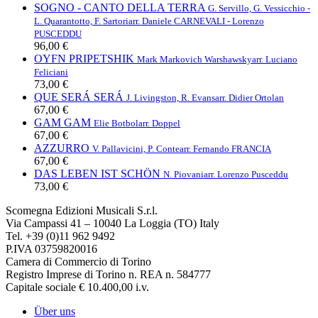
SOGNO - CANTO DELLA TERRA
G. Servillo, G. Vessicchio -
L. Quarantotto, F. Sartori
arr. Daniele CARNEVALI - Lorenzo
PUSCEDDU
96,00 €
OYFN PRIPETSHIK
Mark Markovich Warshawsky
arr. Luciano
Feliciani
73,00 €
QUE SERÁ SERÁ
J. Livingston, R. Evans
arr. Didier Ortolan
67,00 €
GAM GAM
Elie Botbol
arr. Doppel
67,00 €
AZZURRO
V. Pallavicini, P. Conte
arr. Fernando FRANCIA
67,00 €
DAS LEBEN IST SCHÖN
N. Piovani
arr. Lorenzo Pusceddu
73,00 €
Scomegna Edizioni Musicali S.r.l.
Via Campassi 41 – 10040 La Loggia (TO) Italy
Tel. +39 (0)11 962 9492
P.IVA 03759820016
Camera di Commercio di Torino
Registro Imprese di Torino n. REA n. 584777
Capitale sociale € 10.400,00 i.v.
Über uns