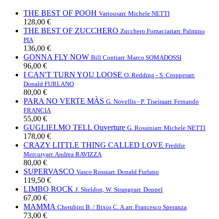
THE BEST OF POOH
Various
arr. Michele NETTI
128,00 €
THE BEST OF ZUCCHERO
Zucchero Fornaciari
arr. Palmino
PIA
136,00 €
GONNA FLY NOW
Bill Conti
arr. Marco SOMADOSSI
96,00 €
I CAN'T TURN YOU LOOSE
O. Redding - S. Cropper
arr.
Donald FURLANO
80,00 €
PARA NO VERTE MÀS
G. Novellis - P. Tiseira
arr. Fernando
FRANCIA
55,00 €
GUGLIELMO TELL Ouverture
G. Rossini
arr. Michele NETTI
178,00 €
CRAZY LITTLE THING CALLED LOVE
Freddie
Mercury
arr. Andrea RAVIZZA
80,00 €
SUPERVASCO
Vasco Rossi
arr. Donald Furlano
119,50 €
LIMBO ROCK
J. Sheldon, W. Strange
arr. Doppel
67,00 €
MAMMA
Cherubini B. / Bixio C. A.
arr. Francesco Speranza
73,00 €