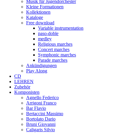
Musik für Jugendorchester
Kleine Formationen
Kollektionen
Kataloge
Free download
Variable instrumentation
paso-doble
medley
Religious marches
Concert marches
Symphonic marches
Parade marches
Ankündigungen
Play Along
CD
LEHREN
Zubehör
Komponisten
Agnello Federico
Arrigoni Franco
Bar Flavio
Bertaccini Massimo
Bortolato Dario
Bruni Giovanni
Caligaris Silvio