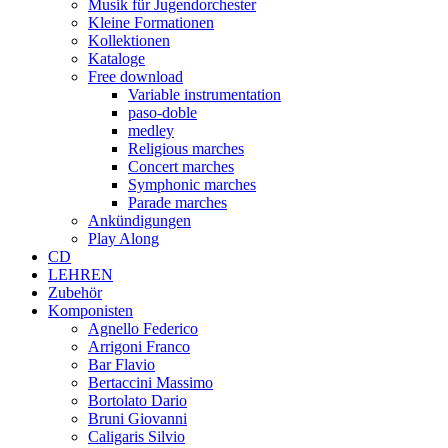
Musik für Jugendorchester
Kleine Formationen
Kollektionen
Kataloge
Free download
Variable instrumentation
paso-doble
medley
Religious marches
Concert marches
Symphonic marches
Parade marches
Ankündigungen
Play Along
CD
LEHREN
Zubehör
Komponisten
Agnello Federico
Arrigoni Franco
Bar Flavio
Bertaccini Massimo
Bortolato Dario
Bruni Giovanni
Caligaris Silvio