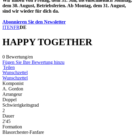
Wir haben von Freitag, dem 31. Juli, bis einschließlich Sonntag,
dem 30. August, Betriebsferien. Ab Montag, dem 31. August,
sind wir wieder für dich da.
Abonnieren Sie den Newsletter
IT
EN
FR
DE
HAPPY TOGETHER
0 Bewertung/en
Fügen Sie Ihre Bewertung hinzu
Teilen
Wunschzettel
Wunschzettel
Komponist
A. Gordon
Arrangeur
Doppel
Schwierigkeitsgrad
2
Dauer
2'45
Formation
Blasorchester-Fanfare