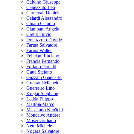
Calvino Giuseppe
Capezzuto Leo
Carnevali Daniele
Celardi Alessandro
Chiara Claudio
Ciampani Angela
Creux Fulvio
Donazzolo Davide
Farina Salvatore
Farina Walter
Feliciani Luciano
Francia Fernando
Furlano Donald
Gatta Stefano
Gazzani Giancarlo
Grassani Michele
Guerreiro Lino
Kregar Stéphane
Ledda Filippo
Martoia Marco
Masakado Ken'ichi
Moncalvo Andrea
Moser Giuliano
Netti Michele
Nogara Salvatore