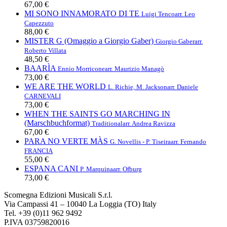
67,00 €
MI SONO INNAMORATO DI TE
Luigi Tenco
arr. Leo
Capezzuto
88,00 €
MISTER G (Omaggio a Giorgio Gaber)
Giorgio Gaber
arr.
Roberto Villata
48,50 €
BAARÌA
Ennio Morricone
arr. Maurizio Managò
73,00 €
WE ARE THE WORLD
L. Richie, M. Jackson
arr. Daniele
CARNEVALI
73,00 €
WHEN THE SAINTS GO MARCHING IN
(Marschbuchformat)
Traditional
arr. Andrea Ravizza
67,00 €
PARA NO VERTE MÀS
G. Novellis - P. Tiseira
arr. Fernando
FRANCIA
55,00 €
ESPANA CANI
P. Marquina
arr. Ofburg
73,00 €
Scomegna Edizioni Musicali S.r.l.
Via Campassi 41 – 10040 La Loggia (TO) Italy
Tel. +39 (0)11 962 9492
P.IVA 03759820016