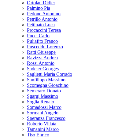
Ortolan Didier
Palmino Pia
Pedone Antonino
Petrillo Antonio
Pettinato Luca
Procaccini Teresa
Pucci Carlo
Puliafito Franco
Pusceddu Lorenzo
Ratti Giuseppe
Ravizza Andrea
Rossi Antonio
Sadeler Georges
Saglietti Maria Corrado
Sanfilippo Massimo
Scomegna Gioachino
Semeraro Donato
Sgargi Massimo
Soglia Renato
Somadossi Marco
Sormani Angelo
Speranza Francesco
Roberto Villata
Tamanini Marco
Tiso Enrico