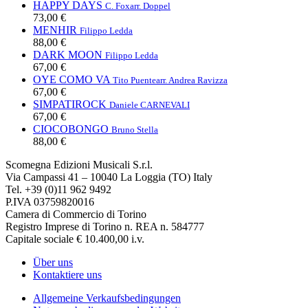
HAPPY DAYS
C. Fox
arr. Doppel
73,00 €
MENHIR
Filippo Ledda
88,00 €
DARK MOON
Filippo Ledda
67,00 €
OYE COMO VA
Tito Puente
arr. Andrea Ravizza
67,00 €
SIMPATIROCK
Daniele CARNEVALI
67,00 €
CIOCOBONGO
Bruno Stella
88,00 €
Scomegna Edizioni Musicali S.r.l.
Via Campassi 41 – 10040 La Loggia (TO) Italy
Tel. +39 (0)11 962 9492
P.IVA 03759820016
Camera di Commercio di Torino
Registro Imprese di Torino n. REA n. 584777
Capitale sociale € 10.400,00 i.v.
Über uns
Kontaktiere uns
Allgemeine Verkaufsbedingungen