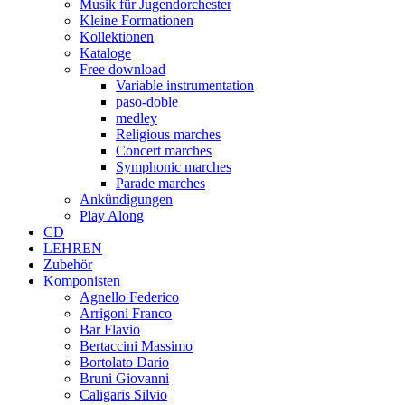
Musik für Jugendorchester
Kleine Formationen
Kollektionen
Kataloge
Free download
Variable instrumentation
paso-doble
medley
Religious marches
Concert marches
Symphonic marches
Parade marches
Ankündigungen
Play Along
CD
LEHREN
Zubehör
Komponisten
Agnello Federico
Arrigoni Franco
Bar Flavio
Bertaccini Massimo
Bortolato Dario
Bruni Giovanni
Caligaris Silvio