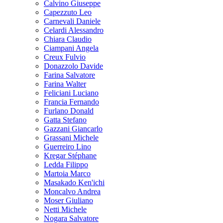
Calvino Giuseppe
Capezzuto Leo
Carnevali Daniele
Celardi Alessandro
Chiara Claudio
Ciampani Angela
Creux Fulvio
Donazzolo Davide
Farina Salvatore
Farina Walter
Feliciani Luciano
Francia Fernando
Furlano Donald
Gatta Stefano
Gazzani Giancarlo
Grassani Michele
Guerreiro Lino
Kregar Stéphane
Ledda Filippo
Martoia Marco
Masakado Ken'ichi
Moncalvo Andrea
Moser Giuliano
Netti Michele
Nogara Salvatore