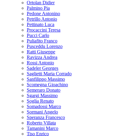
Ortolan Didier
Palmino Pia
Pedone Antonino
Petrillo Antonio
Pettinato Luca
Procaccini Teresa
Pucci Carlo
Puliafito Franco
Pusceddu Lorenzo
Ratti Giuseppe
Ravizza Andrea
Rossi Antonio
Sadeler Georges
Saglietti Maria Corrado
Sanfilippo Massimo
Scomegna Gioachino
Semeraro Donato
Sgargi Massimo
Soglia Renato
Somadossi Marco
Sormani Angelo
Speranza Francesco
Roberto Villata
Tamanini Marco
Tiso Enrico