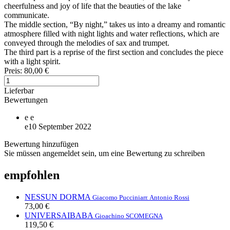
cheerfulness and joy of life that the beauties of the lake
communicate.
The middle section, “By night,” takes us into a dreamy and romantic
atmosphere filled with night lights and water reflections, which are
conveyed through the melodies of sax and trumpet.
The third part is a reprise of the first section and concludes the piece
with a light spirit.
Preis:
80,00 €
Lieferbar
Bewertungen
e
e
e
10 September 2022
Bewertung hinzufügen
Sie müssen angemeldet sein, um eine Bewertung zu schreiben
empfohlen
NESSUN DORMA
Giacomo Puccini
arr. Antonio Rossi
73,00 €
UNIVERSAIBABA
Gioachino SCOMEGNA
119,50 €