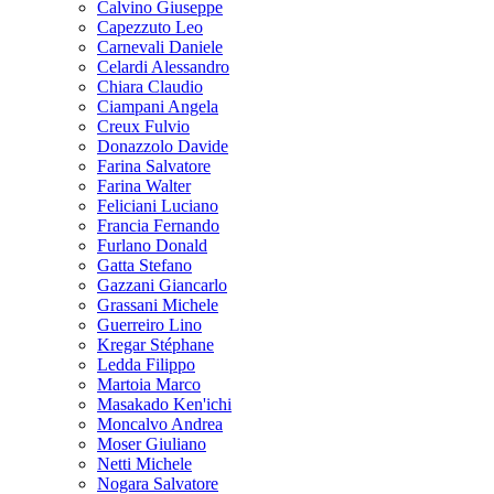
Calvino Giuseppe
Capezzuto Leo
Carnevali Daniele
Celardi Alessandro
Chiara Claudio
Ciampani Angela
Creux Fulvio
Donazzolo Davide
Farina Salvatore
Farina Walter
Feliciani Luciano
Francia Fernando
Furlano Donald
Gatta Stefano
Gazzani Giancarlo
Grassani Michele
Guerreiro Lino
Kregar Stéphane
Ledda Filippo
Martoia Marco
Masakado Ken'ichi
Moncalvo Andrea
Moser Giuliano
Netti Michele
Nogara Salvatore