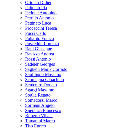
Ortolan Didier
Palmino Pia
Pedone Antonino
Petrillo Antonio
Pettinato Luca
Procaccini Teresa
Pucci Carlo
Puliafito Franco
Pusceddu Lorenzo
Ratti Giuseppe
Ravizza Andrea
Rossi Antonio
Sadeler Georges
Saglietti Maria Corrado
Sanfilippo Massimo
Scomegna Gioachino
Semeraro Donato
Sgargi Massimo
Soglia Renato
Somadossi Marco
Sormani Angelo
Speranza Francesco
Roberto Villata
Tamanini Marco
Tiso Enrico