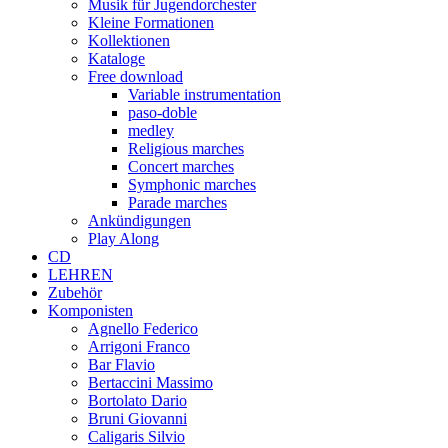
Musik für Jugendorchester
Kleine Formationen
Kollektionen
Kataloge
Free download
Variable instrumentation
paso-doble
medley
Religious marches
Concert marches
Symphonic marches
Parade marches
Ankündigungen
Play Along
CD
LEHREN
Zubehör
Komponisten
Agnello Federico
Arrigoni Franco
Bar Flavio
Bertaccini Massimo
Bortolato Dario
Bruni Giovanni
Caligaris Silvio