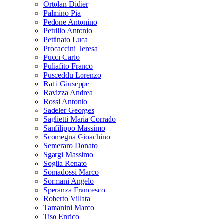
Ortolan Didier
Palmino Pia
Pedone Antonino
Petrillo Antonio
Pettinato Luca
Procaccini Teresa
Pucci Carlo
Puliafito Franco
Pusceddu Lorenzo
Ratti Giuseppe
Ravizza Andrea
Rossi Antonio
Sadeler Georges
Saglietti Maria Corrado
Sanfilippo Massimo
Scomegna Gioachino
Semeraro Donato
Sgargi Massimo
Soglia Renato
Somadossi Marco
Sormani Angelo
Speranza Francesco
Roberto Villata
Tamanini Marco
Tiso Enrico