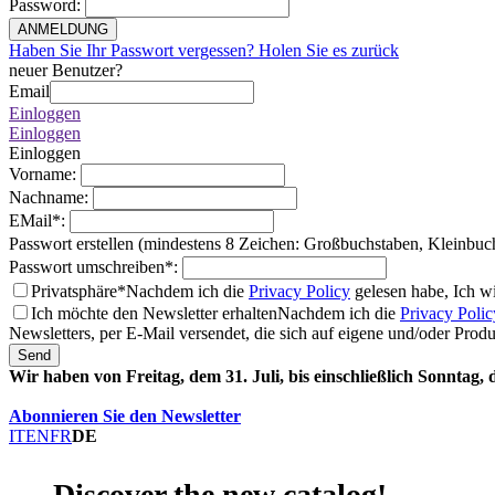
Password
:
ANMELDUNG
Haben Sie Ihr Passwort vergessen? Holen Sie es zurück
neuer Benutzer?
Email
Einloggen
Einloggen
Einloggen
Vorname
:
Nachname
:
EMail
*
:
Passwort erstellen (mindestens 8 Zeichen: Großbuchstaben, Kleinbuc
Passwort umschreiben
*
:
Privatsphäre*
Nachdem ich die
Privacy Policy
gelesen habe, Ich w
Ich möchte den Newsletter erhalten
Nachdem ich die
Privacy Polic
Newsletters, per E-Mail versendet, die sich auf eigene und/oder Prod
Send
Wir haben von Freitag, dem 31. Juli, bis einschließlich Sonntag,
Abonnieren Sie den Newsletter
IT
EN
FR
DE
Discover the new catalog!