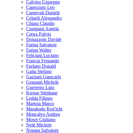
Calvino Giuseppe
Capezzuto Leo
Carnevali Daniele
Celardi Alessandro
Chiara Claudio
Ciampani Angela
Creux Fulvio
Donazzolo Davide
Farina Salvatore
Farina Walter
Feliciani Luciano
Francia Fernando
Furlano Donald
Gatta Stefano
Gazzani Giancarlo
Grassani Michele
Guerreiro Lino
Kregar Stéphane
Ledda Filippo
Martoia Marco
Masakado Ken'ichi
Moncalvo Andrea
Moser Giuliano
Netti Michele
Nogara Salvatore