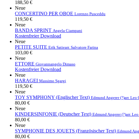
188,50 €
Neue
CONCERTINO PER OBOE
Lorenzo Pusceddu
119,50 €
Neue
BANDA SPRINT
Angela Ciampani
Kostenfreier Download
Neue
PETITE SUITE
Erik Satie
arr. Salvatore Farina
103,00 €
Neue
ETTORE
Giovannangelo Dimaso
Kostenfreier Download
Neue
HARAGEI
Massimo Sgargi
119,50 €
Neue
TOY SYMPHONY (Englischer Text)
Edmund Angerer (?)
arr. Leo
80,00 €
Neue
KINDERSINFONIE (Deutscher Text)
Edmund Angerer (?)
arr. Le
80,00 €
Neue
SYMPHONIE DES JOUETS (Französischer Text)
Edmund Ange
80,00 €