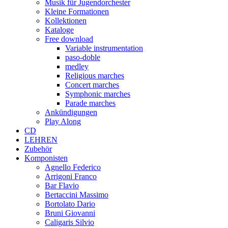
Musik für Jugendorchester
Kleine Formationen
Kollektionen
Kataloge
Free download
Variable instrumentation
paso-doble
medley
Religious marches
Concert marches
Symphonic marches
Parade marches
Ankündigungen
Play Along
CD
LEHREN
Zubehör
Komponisten
Agnello Federico
Arrigoni Franco
Bar Flavio
Bertaccini Massimo
Bortolato Dario
Bruni Giovanni
Caligaris Silvio