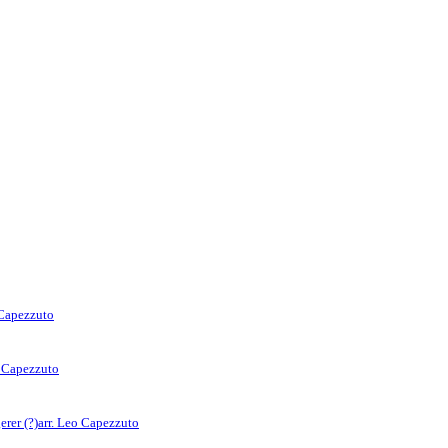
 Capezzuto
o Capezzuto
rer (?)
arr. Leo Capezzuto