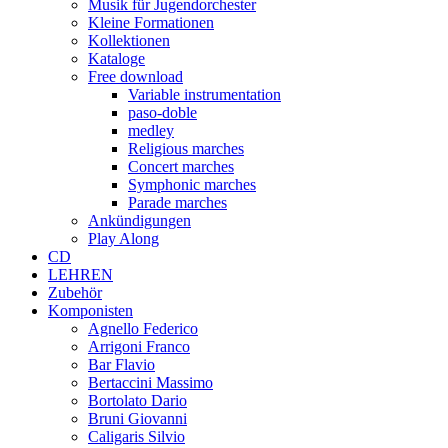
Musik für Jugendorchester
Kleine Formationen
Kollektionen
Kataloge
Free download
Variable instrumentation
paso-doble
medley
Religious marches
Concert marches
Symphonic marches
Parade marches
Ankündigungen
Play Along
CD
LEHREN
Zubehör
Komponisten
Agnello Federico
Arrigoni Franco
Bar Flavio
Bertaccini Massimo
Bortolato Dario
Bruni Giovanni
Caligaris Silvio