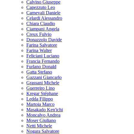
Calvino Giuseppe
Capezzuto Leo
Carnevali Daniele
Celardi Alessandro
Chiara Claudio
Ciampani Angela
Creux Fulvio
Donazzolo Davide
Farina Salvatore
Farina Walter
Feliciani Luciano
Francia Fernando
Furlano Donald
Gatta Stefano
Gazzani Giancarlo
Grassani Michele
Guerreiro Lino
Kregar Stéphane
Ledda Filippo
Martoia Marco
Masakado Ken'ichi
Moncalvo Andrea
Moser Giuliano
Netti Michele
Nogara Salvatore