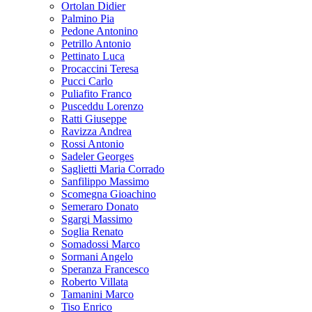
Ortolan Didier
Palmino Pia
Pedone Antonino
Petrillo Antonio
Pettinato Luca
Procaccini Teresa
Pucci Carlo
Puliafito Franco
Pusceddu Lorenzo
Ratti Giuseppe
Ravizza Andrea
Rossi Antonio
Sadeler Georges
Saglietti Maria Corrado
Sanfilippo Massimo
Scomegna Gioachino
Semeraro Donato
Sgargi Massimo
Soglia Renato
Somadossi Marco
Sormani Angelo
Speranza Francesco
Roberto Villata
Tamanini Marco
Tiso Enrico