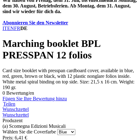
Wir haben von Freitag, dem 31. Juli, bis einschließlich Sonntag,
dem 30. August, Betriebsferien. Ab Montag, dem 31. August,
sind wir wieder für dich da.
Abonnieren Sie den Newsletter
IT
EN
FR
DE
Marching booklet BPL
PRESSPAN 12 folios
Card size booklet with presspan cardboard cover, available in blue,
red, green, brown or black, with 12 plastic nonglare folios inside.
White metal spiral binding on top side. Size: 21,5 x 16 cm. Weight:
190 gr.
0 Bewertung/en
Fügen Sie Ihre Bewertung hinzu
Teilen
Wunschzettel
Wunschzettel
Produzent
(a) Scomegna Edizioni Musicali
Wählen Sie die Coverfarbe
Preis:
6,41 €