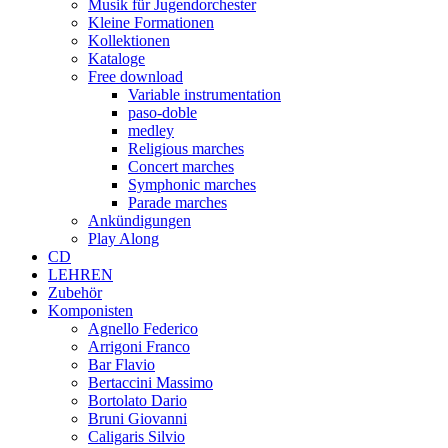
Musik für Jugendorchester
Kleine Formationen
Kollektionen
Kataloge
Free download
Variable instrumentation
paso-doble
medley
Religious marches
Concert marches
Symphonic marches
Parade marches
Ankündigungen
Play Along
CD
LEHREN
Zubehör
Komponisten
Agnello Federico
Arrigoni Franco
Bar Flavio
Bertaccini Massimo
Bortolato Dario
Bruni Giovanni
Caligaris Silvio