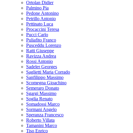
Ortolan Didier
Palmino Pia
Pedone Antonino
Petrillo Antonio
Pettinato Luca
Procaccini Teresa
Pucci Carlo
Puliafito Franco
Pusceddu Lorenzo
Ratti Giuseppe
Ravizza Andrea
Rossi Antonio
Sadeler Georges
Saglietti Maria Corrado
Sanfilippo Massimo
Scomegna Gioachino
Semeraro Donato
Sgargi Massimo
Soglia Renato
Somadossi Marco
Sormani Angelo
Speranza Francesco
Roberto Villata
Tamanini Marco
Tiso Enrico