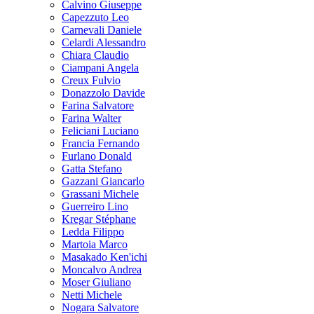
Calvino Giuseppe
Capezzuto Leo
Carnevali Daniele
Celardi Alessandro
Chiara Claudio
Ciampani Angela
Creux Fulvio
Donazzolo Davide
Farina Salvatore
Farina Walter
Feliciani Luciano
Francia Fernando
Furlano Donald
Gatta Stefano
Gazzani Giancarlo
Grassani Michele
Guerreiro Lino
Kregar Stéphane
Ledda Filippo
Martoia Marco
Masakado Ken'ichi
Moncalvo Andrea
Moser Giuliano
Netti Michele
Nogara Salvatore