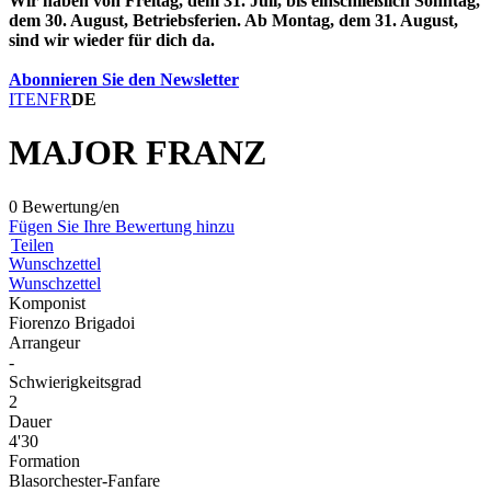
Wir haben von Freitag, dem 31. Juli, bis einschließlich Sonntag,
dem 30. August, Betriebsferien. Ab Montag, dem 31. August,
sind wir wieder für dich da.
Abonnieren Sie den Newsletter
IT
EN
FR
DE
MAJOR FRANZ
0 Bewertung/en
Fügen Sie Ihre Bewertung hinzu
Teilen
Wunschzettel
Wunschzettel
Komponist
Fiorenzo Brigadoi
Arrangeur
-
Schwierigkeitsgrad
2
Dauer
4'30
Formation
Blasorchester-Fanfare