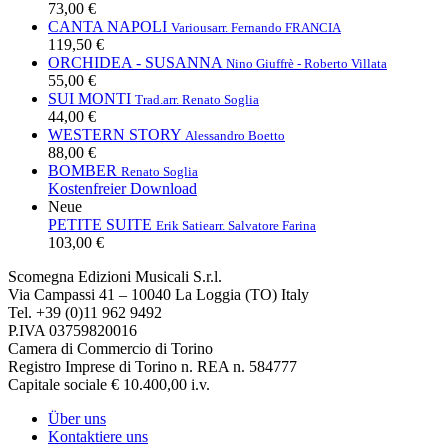
73,00 €
CANTA NAPOLI
Various
arr. Fernando FRANCIA
119,50 €
ORCHIDEA - SUSANNA
Nino Giuffrè - Roberto Villata
55,00 €
SUI MONTI
Trad.
arr. Renato Soglia
44,00 €
WESTERN STORY
Alessandro Boetto
88,00 €
BOMBER
Renato Soglia
Kostenfreier Download
Neue
PETITE SUITE
Erik Satie
arr. Salvatore Farina
103,00 €
Scomegna Edizioni Musicali S.r.l.
Via Campassi 41 – 10040 La Loggia (TO) Italy
Tel. +39 (0)11 962 9492
P.IVA 03759820016
Camera di Commercio di Torino
Registro Imprese di Torino n. REA n. 584777
Capitale sociale € 10.400,00 i.v.
Über uns
Kontaktiere uns