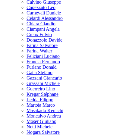
Calvino Giuseppe
Capezzuto Leo
Carnevali Daniele
Celardi Alessandro
Chiara Claudio
Ciampani Angela
Creux Fulvio
Donazzolo Davide
Farina Salvatore
Farina Walter
Feliciani Luciano
Francia Fernando
Furlano Donald
Gatta Stefano
Gazzani Giancarlo
Grassani Michele
Guerreiro Lino
Kregar Stéphane
Ledda Filippo
Martoia Marco
Masakado Ken'ichi
Moncalvo Andrea
Moser Giuliano
Netti Michele
Nogara Salvatore