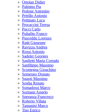
Ortolan Didier
Palmino Pia
Pedone Antonino
Petrillo Antonio
Pettinato Luca
Procaccini Teresa
Pucci Carlo
Puliafito Franco
Pusceddu Lorenzo
Ratti Giuseppe
Ravizza Andrea
Rossi Antonio
Sadeler Georges
Saglietti Maria Corrado
Sanfilippo Massimo
Scomegna Gioachino
Semeraro Donato
Sgargi Massimo
Soglia Renato
Somadossi Marco
Sormani Angelo
Speranza Francesco
Roberto Villata
Tamanini Marco
Tiso Enrico