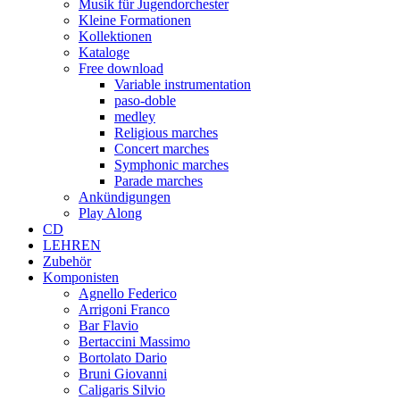
Musik für Jugendorchester
Kleine Formationen
Kollektionen
Kataloge
Free download
Variable instrumentation
paso-doble
medley
Religious marches
Concert marches
Symphonic marches
Parade marches
Ankündigungen
Play Along
CD
LEHREN
Zubehör
Komponisten
Agnello Federico
Arrigoni Franco
Bar Flavio
Bertaccini Massimo
Bortolato Dario
Bruni Giovanni
Caligaris Silvio