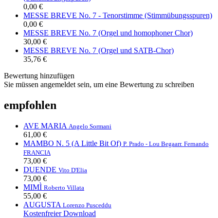
0,00 €
MESSE BREVE No. 7 - Tenorstimme (Stimmübungsspuren)
0,00 €
MESSE BREVE No. 7 (Orgel und homophoner Chor)
30,00 €
MESSE BREVE No. 7 (Orgel und SATB-Chor)
35,76 €
Bewertung hinzufügen
Sie müssen angemeldet sein, um eine Bewertung zu schreiben
empfohlen
AVE MARIA
Angelo Sormani
61,00 €
MAMBO N. 5 (A Little Bit Of)
P. Prado - Lou Bega
arr. Fernando
FRANCIA
73,00 €
DUENDE
Vito D'Elia
73,00 €
MIMÌ
Roberto Villata
55,00 €
AUGUSTA
Lorenzo Pusceddu
Kostenfreier Download