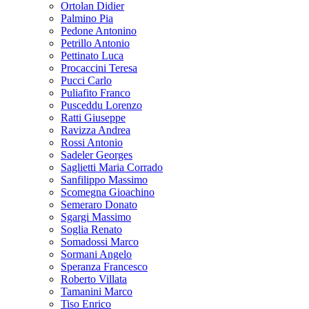
Ortolan Didier
Palmino Pia
Pedone Antonino
Petrillo Antonio
Pettinato Luca
Procaccini Teresa
Pucci Carlo
Puliafito Franco
Pusceddu Lorenzo
Ratti Giuseppe
Ravizza Andrea
Rossi Antonio
Sadeler Georges
Saglietti Maria Corrado
Sanfilippo Massimo
Scomegna Gioachino
Semeraro Donato
Sgargi Massimo
Soglia Renato
Somadossi Marco
Sormani Angelo
Speranza Francesco
Roberto Villata
Tamanini Marco
Tiso Enrico