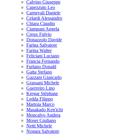
Calvino Giuseppe
Capezzuto Leo
Carnevali Daniele
Celardi Alessandro
Chiara Claudio
Ciampani Angela
Creux Fulvio
Donazzolo Davide
Farina Salvatore
Farina Walter
Feliciani Luciano
Francia Fernando
Furlano Donald
Gatta Stefano
Gazzani Giancarlo
Grassani Michele
Guerreiro Lino
Kregar Stéphane
Ledda Filippo
Martoia Marco
Masakado Ken'ichi
Moncalvo Andrea
Moser Giuliano
Netti Michele
Nogara Salvatore