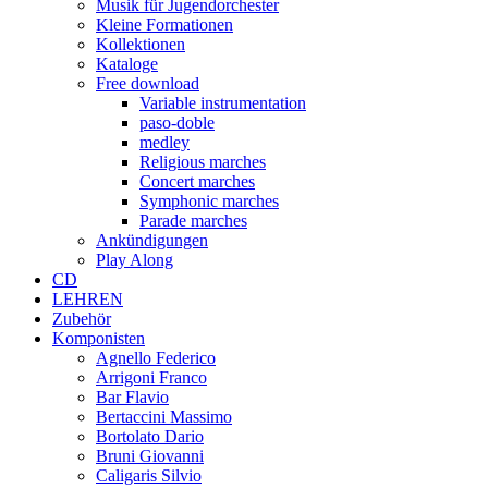
Musik für Jugendorchester
Kleine Formationen
Kollektionen
Kataloge
Free download
Variable instrumentation
paso-doble
medley
Religious marches
Concert marches
Symphonic marches
Parade marches
Ankündigungen
Play Along
CD
LEHREN
Zubehör
Komponisten
Agnello Federico
Arrigoni Franco
Bar Flavio
Bertaccini Massimo
Bortolato Dario
Bruni Giovanni
Caligaris Silvio