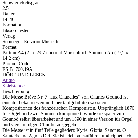
Schwierigkeitsgrad
2,5
Dauer
14' 40
Formation
Blasorchester
Verlag
Scomegna Edizioni Musicali
Format
Partitur A4 (21 x 29,7 cm) und Marschbuch Stimmen A5 (19,5 x
14,2 cm)
Product Code
ES B1760.19A
HÖRE UND LESEN
Audio
Spielstände
Beschreibung
Die Messe Brève Nr. 7 „aux Chapelles“ von Charles Gounod ist
eine der bekanntesten und meistaufgeführten sakralen
Kompositionen des französischen Komponisten. Ursprünglich 1876
für Orgel und zwei Stimmen komponiert, wurde sie später von
Gounod selbst überarbeitet und um 1890 in einer Version für Orgel
und vierstimmigen Chor herausgegeben.
Die Messe ist in fünf Teile gegliedert: Kyrie, Gloria, Sanctus, O
Salutaris und Agnus Dei. Sie ist leicht auszuführen und eignet sich