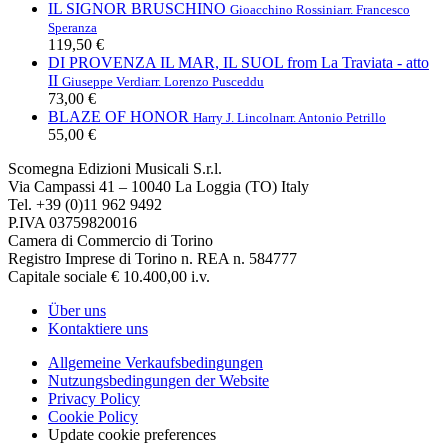
IL SIGNOR BRUSCHINO
Gioacchino Rossini
arr. Francesco
Speranza
119,50 €
DI PROVENZA IL MAR, IL SUOL from La Traviata - atto
II
Giuseppe Verdi
arr. Lorenzo Pusceddu
73,00 €
BLAZE OF HONOR
Harry J. Lincoln
arr. Antonio Petrillo
55,00 €
Scomegna Edizioni Musicali S.r.l.
Via Campassi 41 – 10040 La Loggia (TO) Italy
Tel. +39 (0)11 962 9492
P.IVA 03759820016
Camera di Commercio di Torino
Registro Imprese di Torino n. REA n. 584777
Capitale sociale € 10.400,00 i.v.
Über uns
Kontaktiere uns
Allgemeine Verkaufsbedingungen
Nutzungsbedingungen der Website
Privacy Policy
Cookie Policy
Update cookie preferences