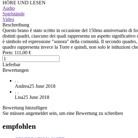
HÖRE UND LESEN
Audio
Spielstände
Video
Beschreibung
Questo brano è stato scritto in occasione del 150mo anniversario di fond
distinti quadri, ciascuno dei quali rappresenta un aspetto significativo
è simbolo ed espressione "sonora" della comunità. Il secondo quadro, di 
quadro rappresenta invece la Torre e quindi, non solo le istituzioni che
Preis:
111,00 €
Lieferbar
Bewertungen
.
.
Andrea
25 June 2018
.
.
Lisa
25 June 2018
Bewertung hinzufügen
Sie müssen angemeldet sein, um eine Bewertung zu schreiben
empfohlen