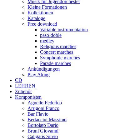
Musik für Jugendorchester
Kleine Formationen
Kollektionen
Kataloge
Free download
Variable instrumentation
paso-doble
medley
Religious marches
Concert marches
Symphonic marches
Parade marches
Ankündigungen
Play Along
CD
LEHREN
Zubehör
Komponisten
Agnello Federico
Arrigoni Franco
Bar Flavio
Bertaccini Massimo
Bortolato Dario
Bruni Giovanni
Caligaris Silvio