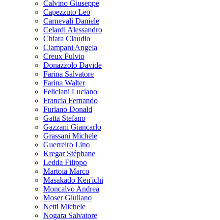
Calvino Giuseppe
Capezzuto Leo
Carnevali Daniele
Celardi Alessandro
Chiara Claudio
Ciampani Angela
Creux Fulvio
Donazzolo Davide
Farina Salvatore
Farina Walter
Feliciani Luciano
Francia Fernando
Furlano Donald
Gatta Stefano
Gazzani Giancarlo
Grassani Michele
Guerreiro Lino
Kregar Stéphane
Ledda Filippo
Martoia Marco
Masakado Ken'ichi
Moncalvo Andrea
Moser Giuliano
Netti Michele
Nogara Salvatore