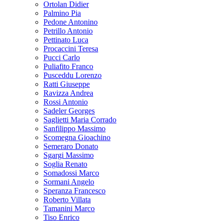
Ortolan Didier
Palmino Pia
Pedone Antonino
Petrillo Antonio
Pettinato Luca
Procaccini Teresa
Pucci Carlo
Puliafito Franco
Pusceddu Lorenzo
Ratti Giuseppe
Ravizza Andrea
Rossi Antonio
Sadeler Georges
Saglietti Maria Corrado
Sanfilippo Massimo
Scomegna Gioachino
Semeraro Donato
Sgargi Massimo
Soglia Renato
Somadossi Marco
Sormani Angelo
Speranza Francesco
Roberto Villata
Tamanini Marco
Tiso Enrico