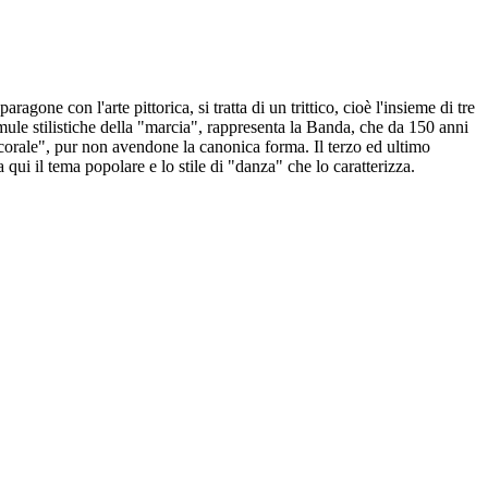
ne con l'arte pittorica, si tratta di un trittico, cioè l'insieme di tre
ormule stilistiche della "marcia", rappresenta la Banda, che da 150 anni
 "corale", pur non avendone la canonica forma. Il terzo ed ultimo
 qui il tema popolare e lo stile di "danza" che lo caratterizza.