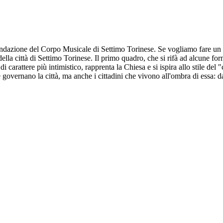
azione del Corpo Musicale di Settimo Torinese. Se vogliamo fare un parago
 della città di Settimo Torinese. Il primo quadro, che si rifà ad alcune f
carattere più intimistico, rapprenta la Chiesa e si ispira allo stile del
 governano la città, ma anche i cittadini che vivono all'ombra di essa: da