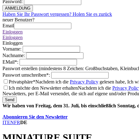
Password
:
ANMELDUNG
Haben Sie Ihr Passwort vergessen? Holen Sie es zurück
neuer Benutzer?
Email
Einloggen
Einloggen
Einloggen
Vorname
:
Nachname
:
EMail
*
:
Passwort erstellen (mindestens 8 Zeichen: Großbuchstaben, Kleinbuc
Passwort umschreiben
*
:
Privatsphäre*
Nachdem ich die
Privacy Policy
gelesen habe, Ich w
Ich möchte den Newsletter erhalten
Nachdem ich die
Privacy Polic
Newsletters, per E-Mail versendet, die sich auf eigene und/oder Prod
Send
Wir haben von Freitag, dem 31. Juli, bis einschließlich Sonntag,
Abonnieren Sie den Newsletter
IT
EN
FR
DE
MINIATURE SUITE