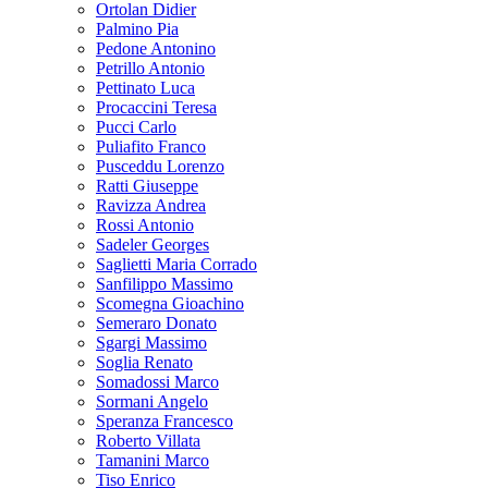
Ortolan Didier
Palmino Pia
Pedone Antonino
Petrillo Antonio
Pettinato Luca
Procaccini Teresa
Pucci Carlo
Puliafito Franco
Pusceddu Lorenzo
Ratti Giuseppe
Ravizza Andrea
Rossi Antonio
Sadeler Georges
Saglietti Maria Corrado
Sanfilippo Massimo
Scomegna Gioachino
Semeraro Donato
Sgargi Massimo
Soglia Renato
Somadossi Marco
Sormani Angelo
Speranza Francesco
Roberto Villata
Tamanini Marco
Tiso Enrico