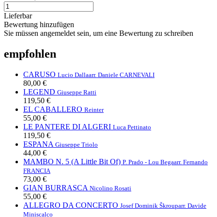
Lieferbar
Bewertung hinzufügen
Sie müssen angemeldet sein, um eine Bewertung zu schreiben
empfohlen
CARUSO
Lucio Dalla
arr. Daniele CARNEVALI
80,00 €
LEGEND
Giuseppe Ratti
119,50 €
EL CABALLERO
Reinter
55,00 €
LE PANTERE DI ALGERI
Luca Pettinato
119,50 €
ESPANA
Giuseppe Triolo
44,00 €
MAMBO N. 5 (A Little Bit Of)
P. Prado - Lou Bega
arr. Fernando
FRANCIA
73,00 €
GIAN BURRASCA
Nicolino Rosati
55,00 €
ALLEGRO DA CONCERTO
Josef Dominik Škroup
arr. Davide
Miniscalco