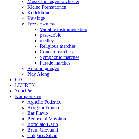
Musik für Jugendorchester
Kleine Formationen
Kollektionen
Kataloge
Free download
Variable instrumentation
paso-doble
medley
Religious marches
Concert marches
Symphonic marches
Parade marches
Ankündigungen
Play Along
CD
LEHREN
Zubehör
Komponisten
Agnello Federico
Arrigoni Franco
Bar Flavio
Bertaccini Massimo
Bortolato Dario
Bruni Giovanni
Caligaris Silvio