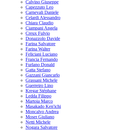
Calvino Giuseppe
Capezzuto Leo
Carnevali Daniele
Celardi Alessandro
Chiara Claudio
Ciampani Angela
Creux Fulvio
Donazzolo Davide
Farina Salvatore
Farina Walter
Feliciani Luciano
Francia Fernando
Furlano Donald
Gatta Stefano
Gazzani Giancarlo
Grassani Michele
Guerreiro Lino
Kregar Stéphane
Ledda Filippo
Martoia Marco
Masakado Ken'ichi
Moncalvo Andrea
Moser Giuliano
Netti Michele
Nogara Salvatore