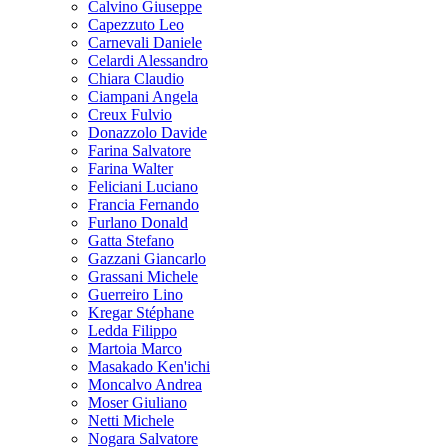
Calvino Giuseppe
Capezzuto Leo
Carnevali Daniele
Celardi Alessandro
Chiara Claudio
Ciampani Angela
Creux Fulvio
Donazzolo Davide
Farina Salvatore
Farina Walter
Feliciani Luciano
Francia Fernando
Furlano Donald
Gatta Stefano
Gazzani Giancarlo
Grassani Michele
Guerreiro Lino
Kregar Stéphane
Ledda Filippo
Martoia Marco
Masakado Ken'ichi
Moncalvo Andrea
Moser Giuliano
Netti Michele
Nogara Salvatore