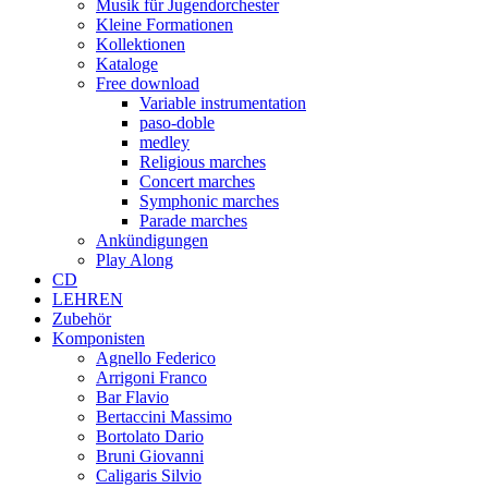
Musik für Jugendorchester
Kleine Formationen
Kollektionen
Kataloge
Free download
Variable instrumentation
paso-doble
medley
Religious marches
Concert marches
Symphonic marches
Parade marches
Ankündigungen
Play Along
CD
LEHREN
Zubehör
Komponisten
Agnello Federico
Arrigoni Franco
Bar Flavio
Bertaccini Massimo
Bortolato Dario
Bruni Giovanni
Caligaris Silvio