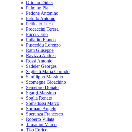
Ortolan Didier
Palmino Pia
Pedone Antonino
Petrillo Antonio
Pettinato Luca
Procaccini Teresa
Pucci Carlo
Puliafito Franco
Pusceddu Lorenzo
Ratti Giuseppe
Ravizza Andrea
Rossi Antonio
Sadeler Georges
Saglietti Maria Corrado
Sanfilippo Massimo
Scomegna Gioachino
Semeraro Donato
Sgargi Massimo
Soglia Renato
Somadossi Marco
Sormani Angelo
Speranza Francesco
Roberto Villata
Tamanini Marco
Tiso Enrico