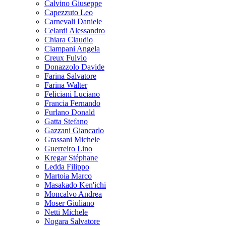
Calvino Giuseppe
Capezzuto Leo
Carnevali Daniele
Celardi Alessandro
Chiara Claudio
Ciampani Angela
Creux Fulvio
Donazzolo Davide
Farina Salvatore
Farina Walter
Feliciani Luciano
Francia Fernando
Furlano Donald
Gatta Stefano
Gazzani Giancarlo
Grassani Michele
Guerreiro Lino
Kregar Stéphane
Ledda Filippo
Martoia Marco
Masakado Ken'ichi
Moncalvo Andrea
Moser Giuliano
Netti Michele
Nogara Salvatore