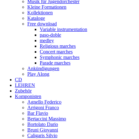
Musik für Jugendorchester
Kleine Formationen
Kollektionen
Kataloge
Free download
Variable instrumentation
paso-doble
medley
Religious marches
Concert marches
Symphonic marches
Parade marches
Ankündigungen
Play Along
CD
LEHREN
Zubehör
Komponisten
Agnello Federico
Arrigoni Franco
Bar Flavio
Bertaccini Massimo
Bortolato Dario
Bruni Giovanni
Caligaris Silvio