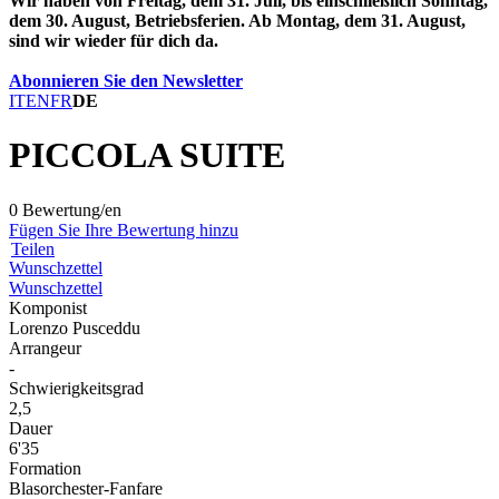
Wir haben von Freitag, dem 31. Juli, bis einschließlich Sonntag,
dem 30. August, Betriebsferien. Ab Montag, dem 31. August,
sind wir wieder für dich da.
Abonnieren Sie den Newsletter
IT
EN
FR
DE
PICCOLA SUITE
0 Bewertung/en
Fügen Sie Ihre Bewertung hinzu
Teilen
Wunschzettel
Wunschzettel
Komponist
Lorenzo Pusceddu
Arrangeur
-
Schwierigkeitsgrad
2,5
Dauer
6'35
Formation
Blasorchester-Fanfare