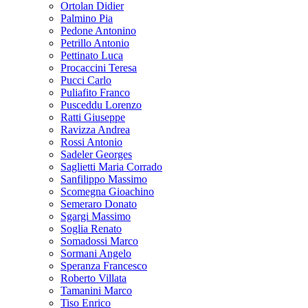
Ortolan Didier
Palmino Pia
Pedone Antonino
Petrillo Antonio
Pettinato Luca
Procaccini Teresa
Pucci Carlo
Puliafito Franco
Pusceddu Lorenzo
Ratti Giuseppe
Ravizza Andrea
Rossi Antonio
Sadeler Georges
Saglietti Maria Corrado
Sanfilippo Massimo
Scomegna Gioachino
Semeraro Donato
Sgargi Massimo
Soglia Renato
Somadossi Marco
Sormani Angelo
Speranza Francesco
Roberto Villata
Tamanini Marco
Tiso Enrico