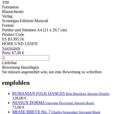
3'00
Formation
Blasorchester
Verlag
Scomegna Edizioni Musicali
Format
Partitur und Stimmen A4 (21 x 29,7 cm)
Product Code
ES B1395.16
HÖRE UND LESEN
Spielstände
Preis:
67,00 €
Lieferbar
Bewertung hinzufügen
Sie müssen angemeldet sein, um eine Bewertung zu schreiben
empfohlen
RUMANIAN FOLK DANCES
Béla Bartók
arr. Antonio Petrillo
128,00 €
NESSUN DORMA
Giacomo Puccini
arr. Antonio Rossi
73,00 €
MESSE BREVE No. 7
Charles Gounod
arr. Giovanni Bruni