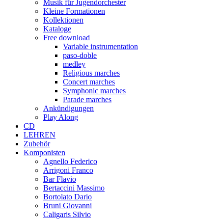
Musik für Jugendorchester
Kleine Formationen
Kollektionen
Kataloge
Free download
Variable instrumentation
paso-doble
medley
Religious marches
Concert marches
Symphonic marches
Parade marches
Ankündigungen
Play Along
CD
LEHREN
Zubehör
Komponisten
Agnello Federico
Arrigoni Franco
Bar Flavio
Bertaccini Massimo
Bortolato Dario
Bruni Giovanni
Caligaris Silvio