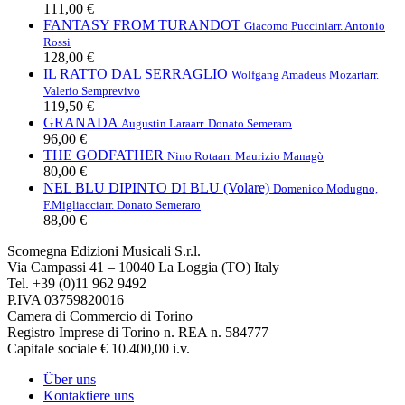
111,00 €
FANTASY FROM TURANDOT
Giacomo Puccini
arr. Antonio
Rossi
128,00 €
IL RATTO DAL SERRAGLIO
Wolfgang Amadeus Mozart
arr.
Valerio Semprevivo
119,50 €
GRANADA
Augustin Lara
arr. Donato Semeraro
96,00 €
THE GODFATHER
Nino Rota
arr. Maurizio Managò
80,00 €
NEL BLU DIPINTO DI BLU (Volare)
Domenico Modugno,
F.Migliacci
arr. Donato Semeraro
88,00 €
Scomegna Edizioni Musicali S.r.l.
Via Campassi 41 – 10040 La Loggia (TO) Italy
Tel. +39 (0)11 962 9492
P.IVA 03759820016
Camera di Commercio di Torino
Registro Imprese di Torino n. REA n. 584777
Capitale sociale € 10.400,00 i.v.
Über uns
Kontaktiere uns