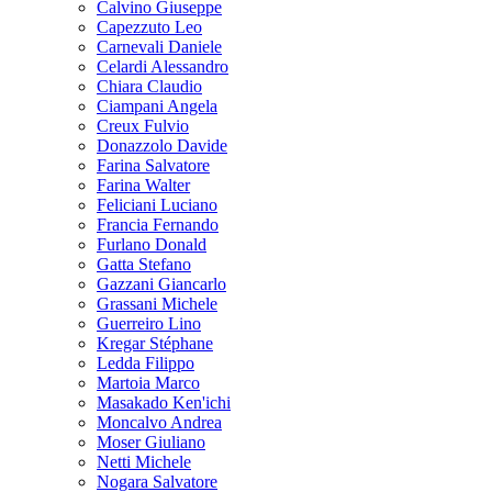
Calvino Giuseppe
Capezzuto Leo
Carnevali Daniele
Celardi Alessandro
Chiara Claudio
Ciampani Angela
Creux Fulvio
Donazzolo Davide
Farina Salvatore
Farina Walter
Feliciani Luciano
Francia Fernando
Furlano Donald
Gatta Stefano
Gazzani Giancarlo
Grassani Michele
Guerreiro Lino
Kregar Stéphane
Ledda Filippo
Martoia Marco
Masakado Ken'ichi
Moncalvo Andrea
Moser Giuliano
Netti Michele
Nogara Salvatore