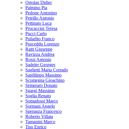
Ortolan Didier
Palmino Pia
Pedone Antonino
Petrillo Antonio
Pettinato Luca
Procaccini Teresa
Pucci Carlo
Puliafito Franco
Pusceddu Lorenzo
Ratti Giuseppe
Ravizza Andrea
Rossi Antonio
Sadeler Georges
Saglietti Maria Corrado
Sanfilippo Massimo
Scomegna Gioachino
Semeraro Donato
Sgargi Massimo
Soglia Renato
Somadossi Marco
Sormani Angelo
Speranza Francesco
Roberto Villata
Tamanini Marco
Tiso Enrico