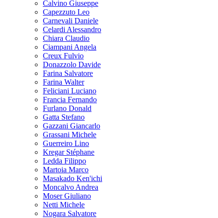
Calvino Giuseppe
Capezzuto Leo
Carnevali Daniele
Celardi Alessandro
Chiara Claudio
Ciampani Angela
Creux Fulvio
Donazzolo Davide
Farina Salvatore
Farina Walter
Feliciani Luciano
Francia Fernando
Furlano Donald
Gatta Stefano
Gazzani Giancarlo
Grassani Michele
Guerreiro Lino
Kregar Stéphane
Ledda Filippo
Martoia Marco
Masakado Ken'ichi
Moncalvo Andrea
Moser Giuliano
Netti Michele
Nogara Salvatore