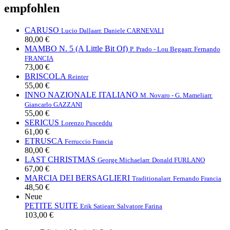
empfohlen
CARUSO
Lucio Dalla
arr. Daniele CARNEVALI
80,00 €
MAMBO N. 5 (A Little Bit Of)
P. Prado - Lou Bega
arr. Fernando
FRANCIA
73,00 €
BRISCOLA
Reinter
55,00 €
INNO NAZIONALE ITALIANO
M. Novaro - G. Mameli
arr.
Giancarlo GAZZANI
55,00 €
SERICUS
Lorenzo Pusceddu
61,00 €
ETRUSCA
Ferruccio Francia
80,00 €
LAST CHRISTMAS
George Michael
arr. Donald FURLANO
67,00 €
MARCIA DEI BERSAGLIERI
Traditional
arr. Fernando Francia
48,50 €
Neue
PETITE SUITE
Erik Satie
arr. Salvatore Farina
103,00 €