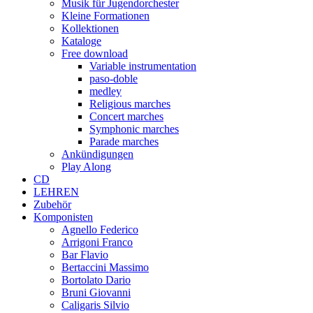
Musik für Jugendorchester
Kleine Formationen
Kollektionen
Kataloge
Free download
Variable instrumentation
paso-doble
medley
Religious marches
Concert marches
Symphonic marches
Parade marches
Ankündigungen
Play Along
CD
LEHREN
Zubehör
Komponisten
Agnello Federico
Arrigoni Franco
Bar Flavio
Bertaccini Massimo
Bortolato Dario
Bruni Giovanni
Caligaris Silvio