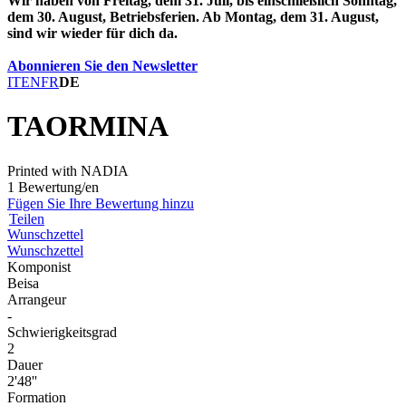
Wir haben von Freitag, dem 31. Juli, bis einschließlich Sonntag,
dem 30. August, Betriebsferien. Ab Montag, dem 31. August,
sind wir wieder für dich da.
Abonnieren Sie den Newsletter
IT
EN
FR
DE
TAORMINA
Printed with NADIA
1 Bewertung/en
Fügen Sie Ihre Bewertung hinzu
Teilen
Wunschzettel
Wunschzettel
Komponist
Beisa
Arrangeur
-
Schwierigkeitsgrad
2
Dauer
2'48''
Formation