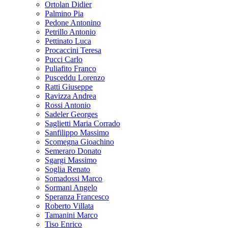
Ortolan Didier
Palmino Pia
Pedone Antonino
Petrillo Antonio
Pettinato Luca
Procaccini Teresa
Pucci Carlo
Puliafito Franco
Pusceddu Lorenzo
Ratti Giuseppe
Ravizza Andrea
Rossi Antonio
Sadeler Georges
Saglietti Maria Corrado
Sanfilippo Massimo
Scomegna Gioachino
Semeraro Donato
Sgargi Massimo
Soglia Renato
Somadossi Marco
Sormani Angelo
Speranza Francesco
Roberto Villata
Tamanini Marco
Tiso Enrico