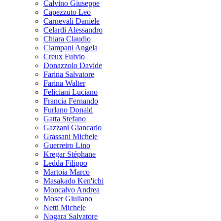
Calvino Giuseppe
Capezzuto Leo
Carnevali Daniele
Celardi Alessandro
Chiara Claudio
Ciampani Angela
Creux Fulvio
Donazzolo Davide
Farina Salvatore
Farina Walter
Feliciani Luciano
Francia Fernando
Furlano Donald
Gatta Stefano
Gazzani Giancarlo
Grassani Michele
Guerreiro Lino
Kregar Stéphane
Ledda Filippo
Martoia Marco
Masakado Ken'ichi
Moncalvo Andrea
Moser Giuliano
Netti Michele
Nogara Salvatore