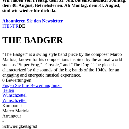
Wir haben von Freitag, dem 31. Juli, bis einschließlich Sonntag,
dem 30. August, Betriebsferien. Ab Montag, dem 31. August,
sind wir wieder für dich da.
Abonnieren Sie den Newsletter
IT
EN
FR
DE
THE BADGER
"The Badger" is a swing-style band piece by the composer Marco
Martoia, known for his compositions inspired by the animal world
such as "Super Frog," "Coyote," and "The Dog." The piece is
characterized by the sounds of the big bands of the 1940s, for an
engaging and energetic musical experience.
0 Bewertung/en
Fügen Sie Ihre Bewertung hinzu
Teilen
Wunschzettel
Wunschzettel
Komponist
Marco Martoia
Arrangeur
-
Schwierigkeitsgrad