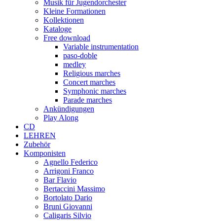
Musik für Jugendorchester
Kleine Formationen
Kollektionen
Kataloge
Free download
Variable instrumentation
paso-doble
medley
Religious marches
Concert marches
Symphonic marches
Parade marches
Ankündigungen
Play Along
CD
LEHREN
Zubehör
Komponisten
Agnello Federico
Arrigoni Franco
Bar Flavio
Bertaccini Massimo
Bortolato Dario
Bruni Giovanni
Caligaris Silvio