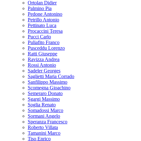
Ortolan Didier
Palmino Pia
Pedone Antonino
Petrillo Antonio
Pettinato Luca
Procaccini Teresa
Pucci Carlo
Puliafito Franco
Pusceddu Lorenzo
Ratti Giuseppe
Ravizza Andrea
Rossi Antonio
Sadeler Georges
Saglietti Maria Corrado
Sanfilippo Massimo
Scomegna Gioachino
Semeraro Donato
Sgargi Massimo
Soglia Renato
Somadossi Marco
Sormani Angelo
Speranza Francesco
Roberto Villata
Tamanini Marco
Tiso Enrico