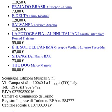
119,50 €
PRAIA DO BRASIL
Giuseppe Calvino
73,00 €
F-DELTA
Dario Tosolini
128,00 €
SALVANEL
Federico Agnello
119,50 €
LA FOTOGRAFIA - ALPINI ITALIANI
Fausto Fulgoni
arr.
Konrad Plaickner
55,00 €
È IL SOL DELL'ANIMA
Giuseppe Verdi
arr. Lorenzo Pusceddu
67,00 €
SHANGHAI
Flavio BAR
73,00 €
THE DOG
Marco Martoia
80,00 €
Scomegna Edizioni Musicali S.r.l.
Via Campassi 41 – 10040 La Loggia (TO) Italy
Tel. +39 (0)11 962 9492
P.IVA 03759820016
Camera di Commercio di Torino
Registro Imprese di Torino n. REA n. 584777
Capitale sociale € 10.400,00 i.v.