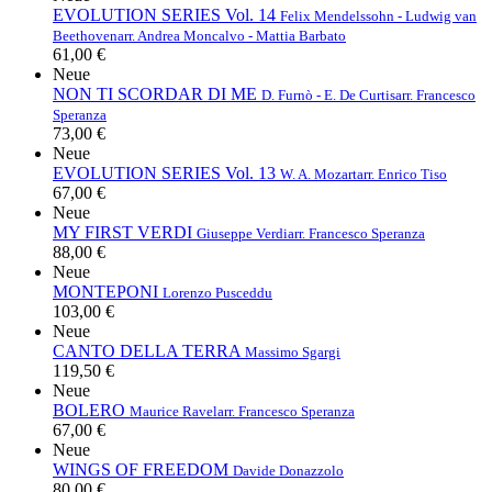
EVOLUTION SERIES Vol. 14
Felix Mendelssohn - Ludwig van
Beethoven
arr. Andrea Moncalvo - Mattia Barbato
61,00 €
Neue
NON TI SCORDAR DI ME
D. Furnò - E. De Curtis
arr. Francesco
Speranza
73,00 €
Neue
EVOLUTION SERIES Vol. 13
W. A. Mozart
arr. Enrico Tiso
67,00 €
Neue
MY FIRST VERDI
Giuseppe Verdi
arr. Francesco Speranza
88,00 €
Neue
MONTEPONI
Lorenzo Pusceddu
103,00 €
Neue
CANTO DELLA TERRA
Massimo Sgargi
119,50 €
Neue
BOLERO
Maurice Ravel
arr. Francesco Speranza
67,00 €
Neue
WINGS OF FREEDOM
Davide Donazzolo
80,00 €