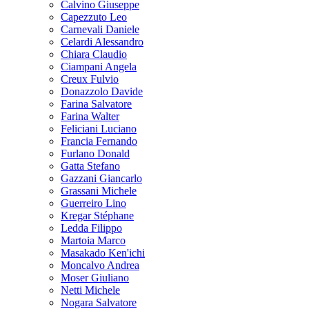
Calvino Giuseppe
Capezzuto Leo
Carnevali Daniele
Celardi Alessandro
Chiara Claudio
Ciampani Angela
Creux Fulvio
Donazzolo Davide
Farina Salvatore
Farina Walter
Feliciani Luciano
Francia Fernando
Furlano Donald
Gatta Stefano
Gazzani Giancarlo
Grassani Michele
Guerreiro Lino
Kregar Stéphane
Ledda Filippo
Martoia Marco
Masakado Ken'ichi
Moncalvo Andrea
Moser Giuliano
Netti Michele
Nogara Salvatore