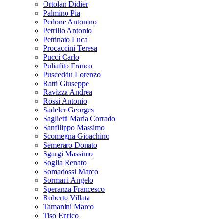
Ortolan Didier
Palmino Pia
Pedone Antonino
Petrillo Antonio
Pettinato Luca
Procaccini Teresa
Pucci Carlo
Puliafito Franco
Pusceddu Lorenzo
Ratti Giuseppe
Ravizza Andrea
Rossi Antonio
Sadeler Georges
Saglietti Maria Corrado
Sanfilippo Massimo
Scomegna Gioachino
Semeraro Donato
Sgargi Massimo
Soglia Renato
Somadossi Marco
Sormani Angelo
Speranza Francesco
Roberto Villata
Tamanini Marco
Tiso Enrico