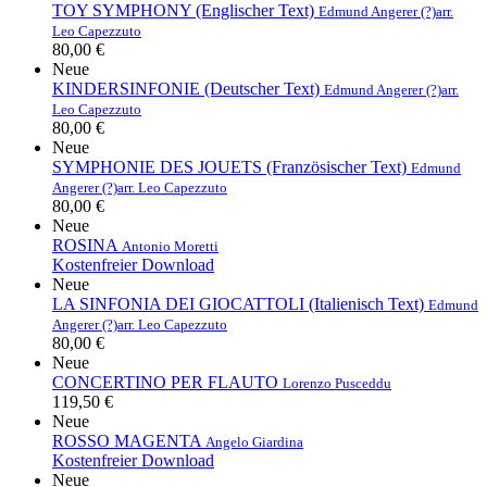
TOY SYMPHONY (Englischer Text)
Edmund Angerer (?)
arr.
Leo Capezzuto
80,00 €
Neue
KINDERSINFONIE (Deutscher Text)
Edmund Angerer (?)
arr.
Leo Capezzuto
80,00 €
Neue
SYMPHONIE DES JOUETS (Französischer Text)
Edmund
Angerer (?)
arr. Leo Capezzuto
80,00 €
Neue
ROSINA
Antonio Moretti
Kostenfreier Download
Neue
LA SINFONIA DEI GIOCATTOLI (Italienisch Text)
Edmund
Angerer (?)
arr. Leo Capezzuto
80,00 €
Neue
CONCERTINO PER FLAUTO
Lorenzo Pusceddu
119,50 €
Neue
ROSSO MAGENTA
Angelo Giardina
Kostenfreier Download
Neue