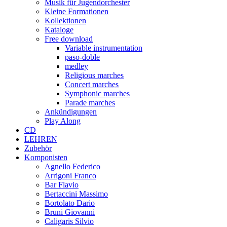
Musik für Jugendorchester
Kleine Formationen
Kollektionen
Kataloge
Free download
Variable instrumentation
paso-doble
medley
Religious marches
Concert marches
Symphonic marches
Parade marches
Ankündigungen
Play Along
CD
LEHREN
Zubehör
Komponisten
Agnello Federico
Arrigoni Franco
Bar Flavio
Bertaccini Massimo
Bortolato Dario
Bruni Giovanni
Caligaris Silvio