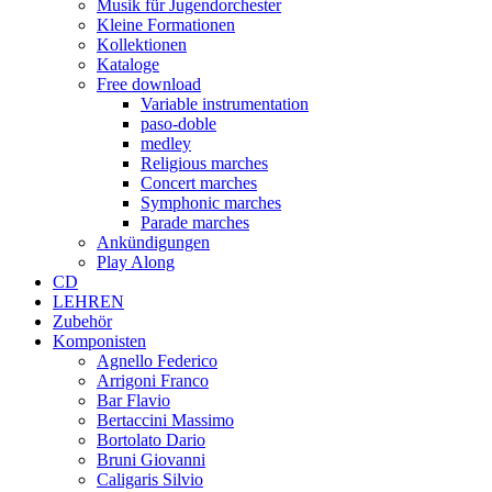
Musik für Jugendorchester
Kleine Formationen
Kollektionen
Kataloge
Free download
Variable instrumentation
paso-doble
medley
Religious marches
Concert marches
Symphonic marches
Parade marches
Ankündigungen
Play Along
CD
LEHREN
Zubehör
Komponisten
Agnello Federico
Arrigoni Franco
Bar Flavio
Bertaccini Massimo
Bortolato Dario
Bruni Giovanni
Caligaris Silvio