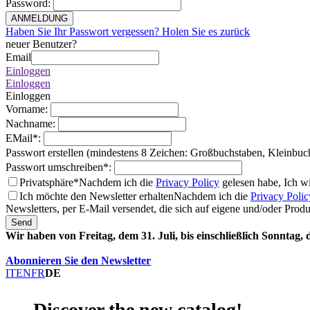
Password
:
ANMELDUNG
Haben Sie Ihr Passwort vergessen? Holen Sie es zurück
neuer Benutzer?
Email
Einloggen
Einloggen
Einloggen
Vorname
:
Nachname
:
EMail
*
:
Passwort erstellen (mindestens 8 Zeichen: Großbuchstaben, Kleinbuc
Passwort umschreiben
*
:
Privatsphäre*
Nachdem ich die
Privacy Policy
gelesen habe, Ich w
Ich möchte den Newsletter erhalten
Nachdem ich die
Privacy Polic
Newsletters, per E-Mail versendet, die sich auf eigene und/oder Prod
Send
Wir haben von Freitag, dem 31. Juli, bis einschließlich Sonntag,
Abonnieren Sie den Newsletter
IT
EN
FR
DE
Discover the new catalog!