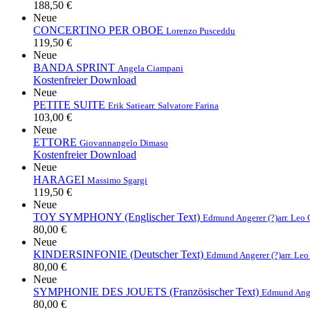
188,50 €
Neue
CONCERTINO PER OBOE
Lorenzo Pusceddu
119,50 €
Neue
BANDA SPRINT
Angela Ciampani
Kostenfreier Download
Neue
PETITE SUITE
Erik Satie
arr. Salvatore Farina
103,00 €
Neue
ETTORE
Giovannangelo Dimaso
Kostenfreier Download
Neue
HARAGEI
Massimo Sgargi
119,50 €
Neue
TOY SYMPHONY (Englischer Text)
Edmund Angerer (?)
arr. Leo
80,00 €
Neue
KINDERSINFONIE (Deutscher Text)
Edmund Angerer (?)
arr. Le
80,00 €
Neue
SYMPHONIE DES JOUETS (Französischer Text)
Edmund Ange
80,00 €