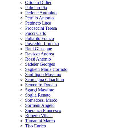
Ortolan Didier
Palmino Pia
Pedone Antonino
Petrillo Antonio
Pettinato Luca
Procaccini Teresa
Pucci Carlo
Puliafito Franco
Pusceddu Lorenzo
Ratti Giuseppe
Ravizza Andrea
Rossi Antonio
Sadeler Georges
Saglietti Maria Corrado
Sanfilippo Massimo
Scomegna Gioachino
Semeraro Donato
Sgargi Massimo
Soglia Renato
Somadossi Marco
Sormani Angelo
Speranza Francesco
Roberto Villata
Tamanini Marco
Tiso Enrico