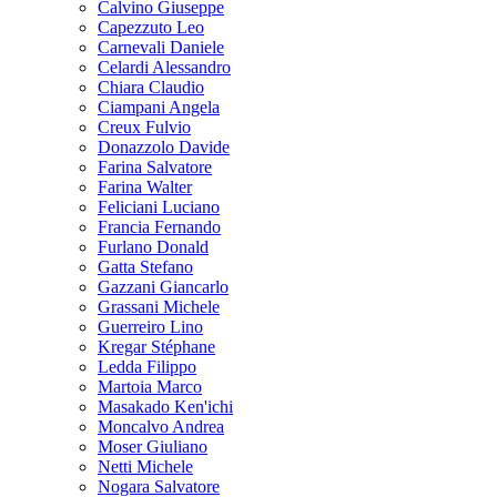
Calvino Giuseppe
Capezzuto Leo
Carnevali Daniele
Celardi Alessandro
Chiara Claudio
Ciampani Angela
Creux Fulvio
Donazzolo Davide
Farina Salvatore
Farina Walter
Feliciani Luciano
Francia Fernando
Furlano Donald
Gatta Stefano
Gazzani Giancarlo
Grassani Michele
Guerreiro Lino
Kregar Stéphane
Ledda Filippo
Martoia Marco
Masakado Ken'ichi
Moncalvo Andrea
Moser Giuliano
Netti Michele
Nogara Salvatore