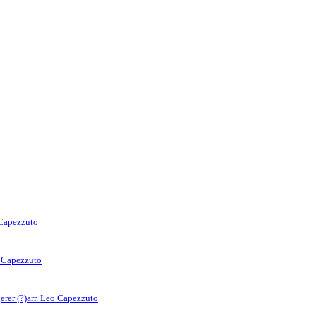
 Capezzuto
o Capezzuto
rer (?)
arr. Leo Capezzuto