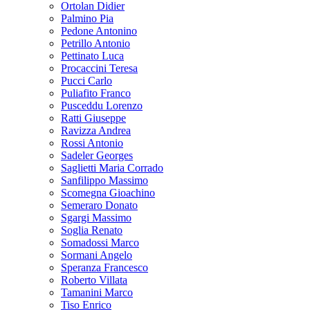
Ortolan Didier
Palmino Pia
Pedone Antonino
Petrillo Antonio
Pettinato Luca
Procaccini Teresa
Pucci Carlo
Puliafito Franco
Pusceddu Lorenzo
Ratti Giuseppe
Ravizza Andrea
Rossi Antonio
Sadeler Georges
Saglietti Maria Corrado
Sanfilippo Massimo
Scomegna Gioachino
Semeraro Donato
Sgargi Massimo
Soglia Renato
Somadossi Marco
Sormani Angelo
Speranza Francesco
Roberto Villata
Tamanini Marco
Tiso Enrico