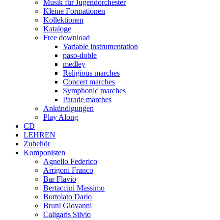
Musik für Jugendorchester
Kleine Formationen
Kollektionen
Kataloge
Free download
Variable instrumentation
paso-doble
medley
Religious marches
Concert marches
Symphonic marches
Parade marches
Ankündigungen
Play Along
CD
LEHREN
Zubehör
Komponisten
Agnello Federico
Arrigoni Franco
Bar Flavio
Bertaccini Massimo
Bortolato Dario
Bruni Giovanni
Caligaris Silvio