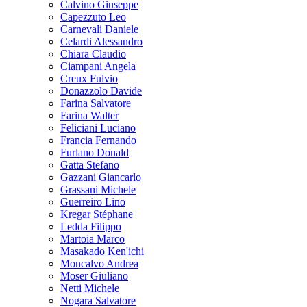
Calvino Giuseppe
Capezzuto Leo
Carnevali Daniele
Celardi Alessandro
Chiara Claudio
Ciampani Angela
Creux Fulvio
Donazzolo Davide
Farina Salvatore
Farina Walter
Feliciani Luciano
Francia Fernando
Furlano Donald
Gatta Stefano
Gazzani Giancarlo
Grassani Michele
Guerreiro Lino
Kregar Stéphane
Ledda Filippo
Martoia Marco
Masakado Ken'ichi
Moncalvo Andrea
Moser Giuliano
Netti Michele
Nogara Salvatore