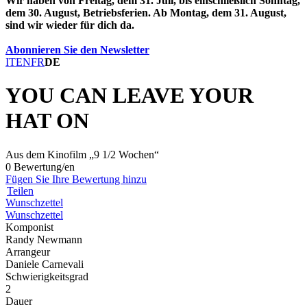
Wir haben von Freitag, dem 31. Juli, bis einschließlich Sonntag,
dem 30. August, Betriebsferien. Ab Montag, dem 31. August,
sind wir wieder für dich da.
Abonnieren Sie den Newsletter
IT
EN
FR
DE
YOU CAN LEAVE YOUR
HAT ON
Aus dem Kinofilm „9 1/2 Wochen“
0 Bewertung/en
Fügen Sie Ihre Bewertung hinzu
Teilen
Wunschzettel
Wunschzettel
Komponist
Randy Newmann
Arrangeur
Daniele Carnevali
Schwierigkeitsgrad
2
Dauer