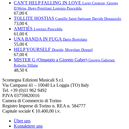
CAN'T HELP FALLING IN LOVE
Luigi Creatore, George
D.Weiss, Hugo Peretti
arr. Lorenzo Pusceddu
67,00 €
TOLLITE HOSTIAS
Camille Saint-Saëns
arr. Davide Donazzolo
73,00 €
AMITIÉS
Lorenzo Pusceddu
61,00 €
UNA BANDA IN FUGA
Dario Bortolato
55,00 €
HELP YOURSELF
Donida, Mogol
arr. Doppel
67,00 €
MISTER G (Omaggio a Giorgio Gaber)
Giorgio Gaber
arr.
Roberto Villata
48,50 €
Scomegna Edizioni Musicali S.r.l.
Via Campassi 41 – 10040 La Loggia (TO) Italy
Tel. +39 (0)11 962 9492
P.IVA 03759820016
Camera di Commercio di Torino
Registro Imprese di Torino n. REA n. 584777
Capitale sociale € 10.400,00 i.v.
Über uns
Kontaktiere uns