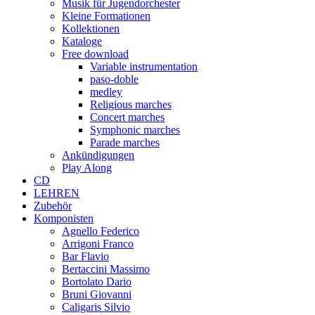
Musik für Jugendorchester
Kleine Formationen
Kollektionen
Kataloge
Free download
Variable instrumentation
paso-doble
medley
Religious marches
Concert marches
Symphonic marches
Parade marches
Ankündigungen
Play Along
CD
LEHREN
Zubehör
Komponisten
Agnello Federico
Arrigoni Franco
Bar Flavio
Bertaccini Massimo
Bortolato Dario
Bruni Giovanni
Caligaris Silvio