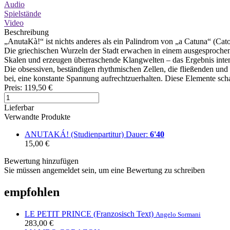
Audio
Spielstände
Video
Beschreibung
„AnutaKà!“ ist nichts anderes als ein Palindrom von „a Catuna“ (Cato
Die griechischen Wurzeln der Stadt erwachen in einem ausgesprochen
Skalen und erzeugen überraschende Klangwelten – das Ergebnis inte
Die obsessiven, beständigen rhythmischen Zellen, die fließenden und 
bei, eine konstante Spannung aufrechtzuerhalten. Diese Elemente sch
Preis:
119,50 €
Lieferbar
Verwandte Produkte
ANUTAKÁ! (Studienpartitur)
Dauer:
6'40
15,00 €
Bewertung hinzufügen
Sie müssen angemeldet sein, um eine Bewertung zu schreiben
empfohlen
LE PETIT PRINCE (Franzosisch Text)
Angelo Sormani
283,00 €