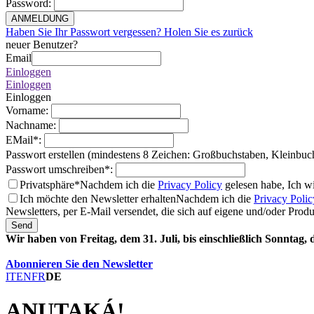
Password
:
ANMELDUNG
Haben Sie Ihr Passwort vergessen? Holen Sie es zurück
neuer Benutzer?
Email
Einloggen
Einloggen
Einloggen
Vorname
:
Nachname
:
EMail
*
:
Passwort erstellen (mindestens 8 Zeichen: Großbuchstaben, Kleinbuc
Passwort umschreiben
*
:
Privatsphäre*
Nachdem ich die
Privacy Policy
gelesen habe, Ich w
Ich möchte den Newsletter erhalten
Nachdem ich die
Privacy Polic
Newsletters, per E-Mail versendet, die sich auf eigene und/oder Prod
Send
Wir haben von Freitag, dem 31. Juli, bis einschließlich Sonntag,
Abonnieren Sie den Newsletter
IT
EN
FR
DE
ANUTAKÁ!