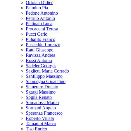
Ortolan Didier
Palmino Pia
Pedone Antonino
Petrillo Antonio
Pettinato Luca
Procaccini Teresa
Pucci Carlo
Puliafito Franco
Pusceddu Lorenzo
Ratti Giuseppe
Ravizza Andrea
Rossi Antonio
Sadeler Georges
Saglietti Maria Corrado
Sanfilippo Massimo
Scomegna Gioachino
Semeraro Donato
Sgargi Massimo
Soglia Renato
Somadossi Marco
Sormani Angelo
Speranza Francesco
Roberto Villata
Tamanini Marco
Tiso Enrico