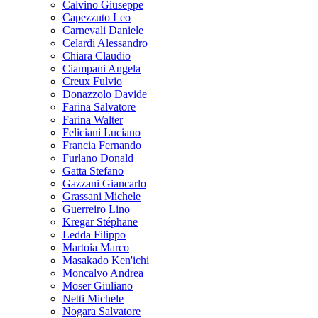
Calvino Giuseppe
Capezzuto Leo
Carnevali Daniele
Celardi Alessandro
Chiara Claudio
Ciampani Angela
Creux Fulvio
Donazzolo Davide
Farina Salvatore
Farina Walter
Feliciani Luciano
Francia Fernando
Furlano Donald
Gatta Stefano
Gazzani Giancarlo
Grassani Michele
Guerreiro Lino
Kregar Stéphane
Ledda Filippo
Martoia Marco
Masakado Ken'ichi
Moncalvo Andrea
Moser Giuliano
Netti Michele
Nogara Salvatore