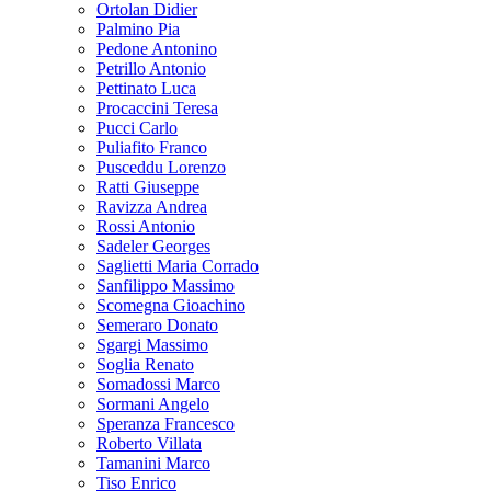
Ortolan Didier
Palmino Pia
Pedone Antonino
Petrillo Antonio
Pettinato Luca
Procaccini Teresa
Pucci Carlo
Puliafito Franco
Pusceddu Lorenzo
Ratti Giuseppe
Ravizza Andrea
Rossi Antonio
Sadeler Georges
Saglietti Maria Corrado
Sanfilippo Massimo
Scomegna Gioachino
Semeraro Donato
Sgargi Massimo
Soglia Renato
Somadossi Marco
Sormani Angelo
Speranza Francesco
Roberto Villata
Tamanini Marco
Tiso Enrico