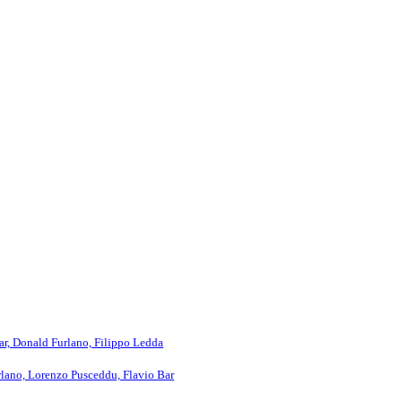
ar, Donald Furlano, Filippo Ledda
rlano, Lorenzo Pusceddu, Flavio Bar