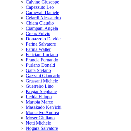
Calvino Giuseppe
Capezzuto Leo
Carnevali Daniele
Celardi Alessandro
Chiara Claudio
Ciampani Angela
Creux Fulvio
Donazzolo Davide
Farina Salvatore
Farina Walter
Feliciani Luciano
Francia Fernando
Furlano Donald
Gatta Stefano
Gazzani Giancarlo
Grassani Michele
Guerreiro Lino
Kregar Stéphane
Ledda Filippo
Martoia Marco
Masakado Ken'ichi
Moncalvo Andrea
Moser Giuliano
Netti Michele
Nogara Salvatore