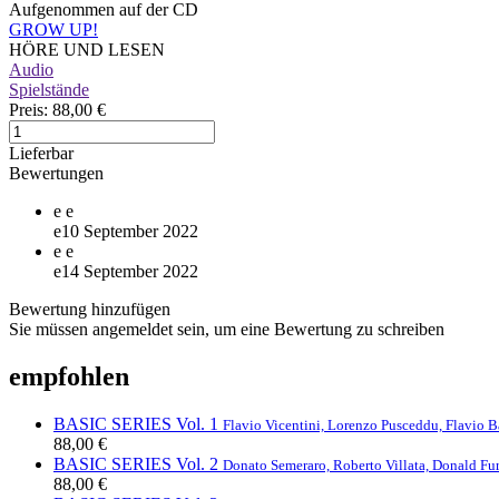
Aufgenommen auf der CD
GROW UP!
HÖRE UND LESEN
Audio
Spielstände
Preis:
88,00 €
Lieferbar
Bewertungen
e
e
e
10 September 2022
e
e
e
14 September 2022
Bewertung hinzufügen
Sie müssen angemeldet sein, um eine Bewertung zu schreiben
empfohlen
BASIC SERIES Vol. 1
Flavio Vicentini, Lorenzo Pusceddu, Flavio B
88,00 €
BASIC SERIES Vol. 2
Donato Semeraro, Roberto Villata, Donald Fu
88,00 €