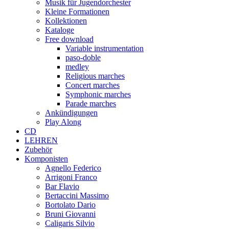
Musik für Jugendorchester
Kleine Formationen
Kollektionen
Kataloge
Free download
Variable instrumentation
paso-doble
medley
Religious marches
Concert marches
Symphonic marches
Parade marches
Ankündigungen
Play Along
CD
LEHREN
Zubehör
Komponisten
Agnello Federico
Arrigoni Franco
Bar Flavio
Bertaccini Massimo
Bortolato Dario
Bruni Giovanni
Caligaris Silvio