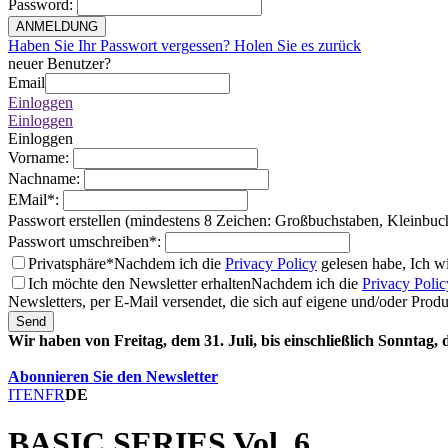
Password
:
ANMELDUNG
Haben Sie Ihr Passwort vergessen? Holen Sie es zurück
neuer Benutzer?
Email
Einloggen
Einloggen
Einloggen
Vorname
:
Nachname
:
EMail
*
:
Passwort erstellen (mindestens 8 Zeichen: Großbuchstaben, Kleinbuc
Passwort umschreiben
*
:
Privatsphäre*
Nachdem ich die
Privacy Policy
gelesen habe, Ich w
Ich möchte den Newsletter erhalten
Nachdem ich die
Privacy Polic
Newsletters, per E-Mail versendet, die sich auf eigene und/oder Prod
Send
Wir haben von Freitag, dem 31. Juli, bis einschließlich Sonntag,
Abonnieren Sie den Newsletter
IT
EN
FR
DE
BASIC SERIES Vol. 6