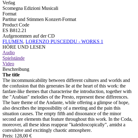
Verlag
Scomegna Edizioni Musicali
Format
Partitur und Stimmen Konzert-Format
Product Code
ES B812.21
Aufgenommen auf der CD
FLUMEN
,
LORENZO PUSCEDDU - WORKS 1
HÖRE UND LESEN
Audio
Spielstände
Video
Beschreibung
The title
The incommunicability between different cultures and worlds and
the confusion that this generates lie at the heart of this work: the
fanfare-like themes that characterise the introduction, together with
the "Arabian" melodies of the Presto, represent these differences.
The bare theme of the Andante, while offering a glimpse of hope,
also describes the impossibility of a meeting and the pain this
situation causes. The empty fifth and dissonance of the minor
second are elements that feature throughout this work. In the Coda,
moreover, all these ideas reappear "kaleidoscopically", amidst a
convulsive and excitingly chaotic atmosphere.
Preis:
128,00 €