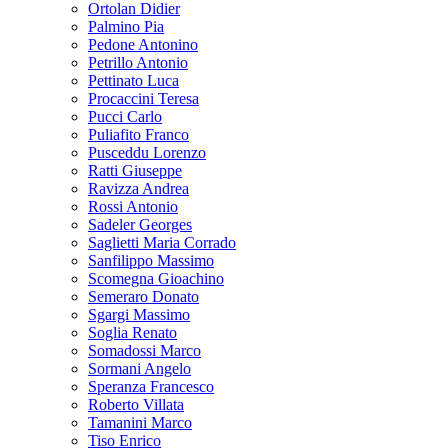
Ortolan Didier
Palmino Pia
Pedone Antonino
Petrillo Antonio
Pettinato Luca
Procaccini Teresa
Pucci Carlo
Puliafito Franco
Pusceddu Lorenzo
Ratti Giuseppe
Ravizza Andrea
Rossi Antonio
Sadeler Georges
Saglietti Maria Corrado
Sanfilippo Massimo
Scomegna Gioachino
Semeraro Donato
Sgargi Massimo
Soglia Renato
Somadossi Marco
Sormani Angelo
Speranza Francesco
Roberto Villata
Tamanini Marco
Tiso Enrico