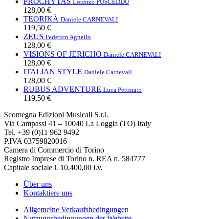
PROCHYTAS
Lorenzo PUSCEDDU
128,00 €
TEORIKÀ
Daniele CARNEVALI
119,50 €
ZEUS
Federico Agnello
128,00 €
VISIONS OF JERICHO
Daniele CARNEVALI
128,00 €
ITALIAN STYLE
Daniele Carnevali
128,00 €
RUBUS ADVENTURE
Luca Pettinato
119,50 €
Scomegna Edizioni Musicali S.r.l.
Via Campassi 41 – 10040 La Loggia (TO) Italy
Tel. +39 (0)11 962 9492
P.IVA 03759820016
Camera di Commercio di Torino
Registro Imprese di Torino n. REA n. 584777
Capitale sociale € 10.400,00 i.v.
Über uns
Kontaktiere uns
Allgemeine Verkaufsbedingungen
Nutzungsbedingungen der Website