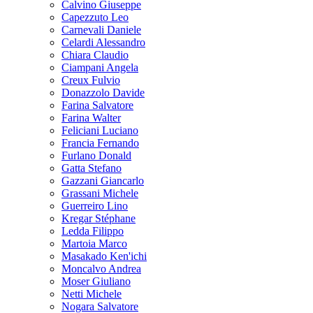
Calvino Giuseppe
Capezzuto Leo
Carnevali Daniele
Celardi Alessandro
Chiara Claudio
Ciampani Angela
Creux Fulvio
Donazzolo Davide
Farina Salvatore
Farina Walter
Feliciani Luciano
Francia Fernando
Furlano Donald
Gatta Stefano
Gazzani Giancarlo
Grassani Michele
Guerreiro Lino
Kregar Stéphane
Ledda Filippo
Martoia Marco
Masakado Ken'ichi
Moncalvo Andrea
Moser Giuliano
Netti Michele
Nogara Salvatore