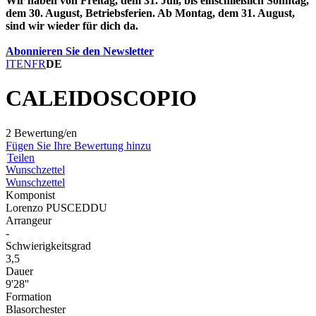
Wir haben von Freitag, dem 31. Juli, bis einschließlich Sonntag,
dem 30. August, Betriebsferien. Ab Montag, dem 31. August,
sind wir wieder für dich da.
Abonnieren Sie den Newsletter
IT
EN
FR
DE
CALEIDOSCOPIO
2 Bewertung/en
Fügen Sie Ihre Bewertung hinzu
Teilen
Wunschzettel
Wunschzettel
Komponist
Lorenzo PUSCEDDU
Arrangeur
-
Schwierigkeitsgrad
3,5
Dauer
9'28''
Formation
Blasorchester