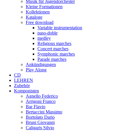
Musik für Jugendorchester
Kleine Formationen
Kollektionen
Kataloge
Free download
Variable instrumentation
paso-doble
medley
Religious marches
Concert marches
Symphonic marches
Parade marches
Ankündigungen
Play Along
CD
LEHREN
Zubehör
Komponisten
Agnello Federico
Arrigoni Franco
Bar Flavio
Bertaccini Massimo
Bortolato Dario
Bruni Giovanni
Caligaris Silvio